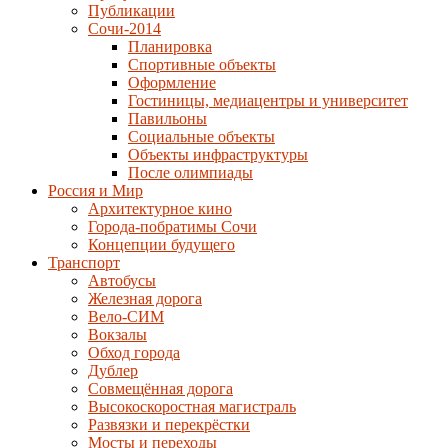
Публикации
Сочи-2014
Планировка
Спортивные объекты
Оформление
Гостиницы, медиацентры и университет
Павильоны
Социальные объекты
Объекты инфраструктуры
После олимпиады
Россия и Мир
Архитектурное кино
Города-побратимы Сочи
Концепции будущего
Транспорт
Автобусы
Железная дорога
Вело-СИМ
Вокзалы
Обход города
Дублер
Совмещённая дорога
Высокоскоростная магистраль
Развязки и перекрёстки
Мосты и переходы