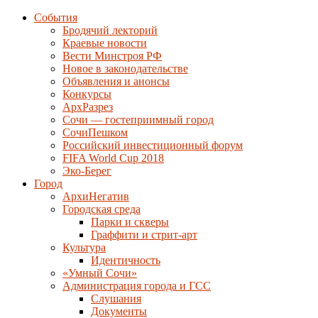
События
Бродячий лекторий
Краевые новости
Вести Минстроя РФ
Новое в законодательстве
Объявления и анонсы
Конкурсы
АрхРазрез
Сочи — гостеприимный город
СочиПешком
Российский инвестиционный форум
FIFA World Cup 2018
Эко-Берег
Город
АрхиНегатив
Городская среда
Парки и скверы
Граффити и стрит-арт
Культура
Идентичность
«Умный Сочи»
Администрация города и ГСС
Слушания
Документы