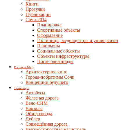
Книги
Прогулки
Публикации
Сочи-2014
Планировка
Спортивные объекты
Оформление
Гостиницы, медиацентры и университет
Павильоны
Социальные объекты
Объекты инфраструктуры
После олимпиады
Россия и Мир
Архитектурное кино
Города-побратимы Сочи
Концепции будущего
Транспорт
Автобусы
Железная дорога
Вело-СИМ
Вокзалы
Обход города
Дублер
Совмещённая дорога
Высокоскоростная магистраль