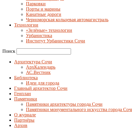
Парковки
Порты и марины
Канатные дороги
Черноморская кольцевая автомагистраль
Технологии
«Зелёные» технологии
Урбанистика
Институт Урбанистики Сочи
Поиск
Архитектура Сочи
АрхКалендарь
АС.Вестник
Библиотека
Идеи для города
Главный архитектор Сочи
Генплан
Памятники
Памятники архитектуры города Сочи
Памятники монументального искусства города Соч
О журнале
Партнёры
Архив