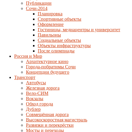
Публикации
Сочи-2014
Планировка
Спортивные объекты
Оформление
Гостиницы, медиацентры и университет
Павильоны
Социальные объекты
Объекты инфраструктуры
После олимпиады
Россия и Мир
Архитектурное кино
Города-побратимы Сочи
Концепции будущего
Транспорт
Автобусы
Железная дорога
Вело-СИМ
Вокзалы
Обход города
Дублер
Совмещённая дорога
Высокоскоростная магистраль
Развязки и перекрёстки
Мосты и переходы