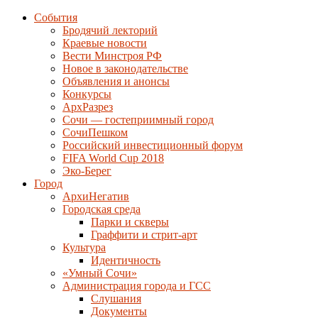
События
Бродячий лекторий
Краевые новости
Вести Минстроя РФ
Новое в законодательстве
Объявления и анонсы
Конкурсы
АрхРазрез
Сочи — гостеприимный город
СочиПешком
Российский инвестиционный форум
FIFA World Cup 2018
Эко-Берег
Город
АрхиНегатив
Городская среда
Парки и скверы
Граффити и стрит-арт
Культура
Идентичность
«Умный Сочи»
Администрация города и ГСС
Слушания
Документы