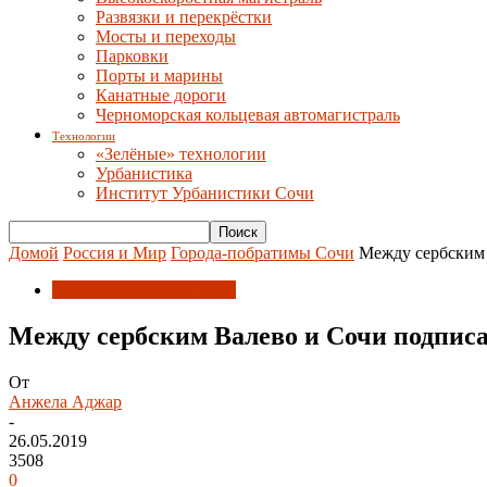
Развязки и перекрёстки
Мосты и переходы
Парковки
Порты и марины
Канатные дороги
Черноморская кольцевая автомагистраль
Технологии
«Зелёные» технологии
Урбанистика
Институт Урбанистики Сочи
Домой
Россия и Мир
Города-побратимы Сочи
Между сербским 
Города-побратимы Сочи
Между сербским Валево и Сочи подписа
От
Анжела Аджар
-
26.05.2019
3508
0