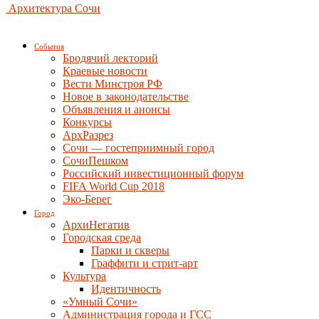
Архитектура Сочи
События
Бродячий лекторий
Краевые новости
Вести Минстроя РФ
Новое в законодательстве
Объявления и анонсы
Конкурсы
АрхРазрез
Сочи — гостеприимный город
СочиПешком
Российский инвестиционный форум
FIFA World Cup 2018
Эко-Берег
Город
АрхиНегатив
Городская среда
Парки и скверы
Граффити и стрит-арт
Культура
Идентичность
«Умный Сочи»
Администрация города и ГСС