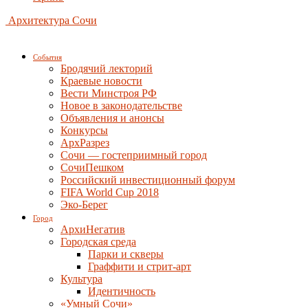
Архитектура Сочи
События
Бродячий лекторий
Краевые новости
Вести Минстроя РФ
Новое в законодательстве
Объявления и анонсы
Конкурсы
АрхРазрез
Сочи — гостеприимный город
СочиПешком
Российский инвестиционный форум
FIFA World Cup 2018
Эко-Берег
Город
АрхиНегатив
Городская среда
Парки и скверы
Граффити и стрит-арт
Культура
Идентичность
«Умный Сочи»