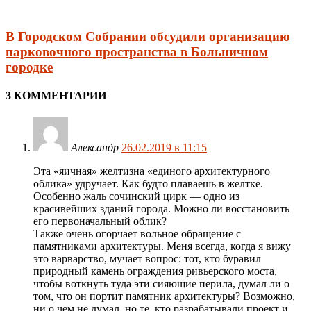
В Городском Собрании обсудили организацию
парковочного пространства в Больничном
городке
3 КОММЕНТАРИИ
Александр
26.02.2019 в 11:15
Эта «яичная» желтизна «единого архитектурного
облика» удручает. Как будто плаваешь в желтке.
Особенно жаль сочинский цирк — одно из
красивейших зданий города. Можно ли восстановить
его первоначальный облик?
Также очень огорчает вольное обращение с
памятниками архитектуры. Меня всегда, когда я вижу
это варварство, мучает вопрос: тот, кто буравил
природный камень ограждения ривьерского моста,
чтобы воткнуть туда эти сияющие перила, думал ли о
том, что он портит памятник архитектуры? Возможно,
ни о чем не думал, но те, кто разрабатывали проект и