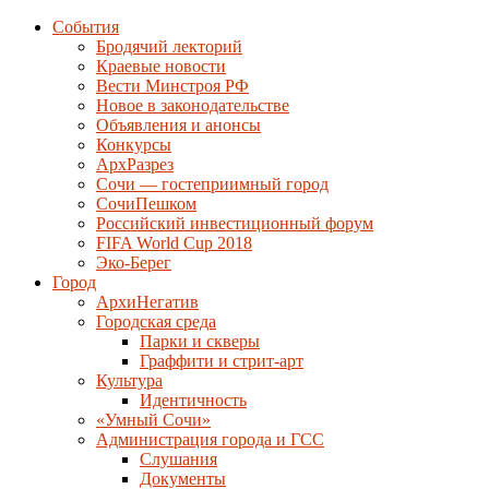
События
Бродячий лекторий
Краевые новости
Вести Минстроя РФ
Новое в законодательстве
Объявления и анонсы
Конкурсы
АрхРазрез
Сочи — гостеприимный город
СочиПешком
Российский инвестиционный форум
FIFA World Cup 2018
Эко-Берег
Город
АрхиНегатив
Городская среда
Парки и скверы
Граффити и стрит-арт
Культура
Идентичность
«Умный Сочи»
Администрация города и ГСС
Слушания
Документы