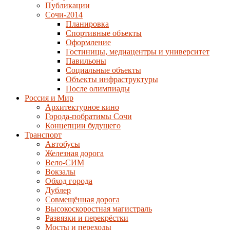
Публикации
Сочи-2014
Планировка
Спортивные объекты
Оформление
Гостиницы, медиацентры и университет
Павильоны
Социальные объекты
Объекты инфраструктуры
После олимпиады
Россия и Мир
Архитектурное кино
Города-побратимы Сочи
Концепции будущего
Транспорт
Автобусы
Железная дорога
Вело-СИМ
Вокзалы
Обход города
Дублер
Совмещённая дорога
Высокоскоростная магистраль
Развязки и перекрёстки
Мосты и переходы