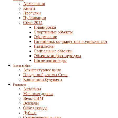
Археология
Книги
Прогулки
Публикации
Сочи-2014
Планировка
Спортивные объекты
Оформление
Гостиницы, медиацентры и университет
Павильоны
Социальные объекты
Объекты инфраструктуры
После олимпиады
Россия и Мир
Архитектурное кино
Города-побратимы Сочи
Концепции будущего
Транспорт
Автобусы
Железная дорога
Вело-СИМ
Вокзалы
Обход города
Дублер
Совмещённая дорога