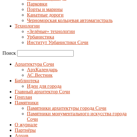
Парковки
Порты и марины
Канатные дороги
Черноморская кольцевая автомагистраль
Технологии
«Зелёные» технологии
Урбанистика
Институт Урбанистики Сочи
Поиск
Архитектура Сочи
АрхКалендарь
АС.Вестник
Библиотека
Идеи для города
Главный архитектор Сочи
Генплан
Памятники
Памятники архитектуры города Сочи
Памятники монументального искусства города
Сочи
О журнале
Партнёры
Архив