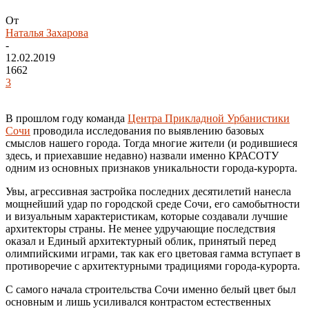
От
Наталья Захарова
-
12.02.2019
1662
3
В прошлом году команда
Центра Прикладной Урбанистики
Сочи
проводила исследования по выявлению базовых
смыслов нашего города. Тогда многие жители (и родившиеся
здесь, и приехавшие недавно) назвали именно КРАСОТУ
одним из основных признаков уникальности города-курорта.
Увы, агрессивная застройка последних десятилетий нанесла
мощнейший удар по городской среде Сочи, его самобытности
и визуальным характеристикам, которые создавали лучшие
архитекторы страны. Не менее удручающие последствия
оказал и Единый архитектурный облик, принятый перед
олимпийскими играми, так как его цветовая гамма вступает в
противоречие с архитектурными традициями города-курорта.
С самого начала строительства Сочи именно белый цвет был
основным и лишь усиливался контрастом естественных