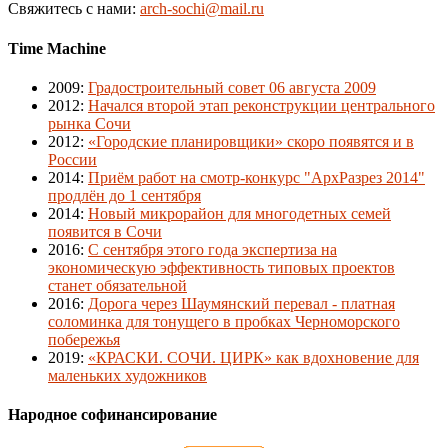
Свяжитесь с нами:
arch-sochi@mail.ru
Time Machine
2009
:
Градостроительный совет 06 августа 2009
2012
:
Начался второй этап реконструкции центрального
рынка Сочи
2012
:
«Городские планировщики» скоро появятся и в
России
2014
:
Приём работ на смотр-конкурс "АрхРазрез 2014"
продлён до 1 сентября
2014
:
Новый микрорайон для многодетных семей
появится в Сочи
2016
:
С сентября этого года экспертиза на
экономическую эффективность типовых проектов
станет обязательной
2016
:
Дорога через Шаумянский перевал - платная
соломинка для тонущего в пробках Черноморского
побережья
2019
:
«КРАСКИ. СОЧИ. ЦИРК» как вдохновение для
маленьких художников
Народное софинансирование