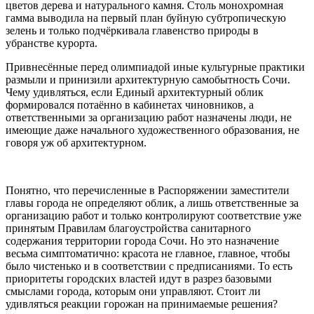
цветов дерева и натурального камня. Столь монохромная
гамма выводила на первый план буйную субтропическую
зелень и только подчёркивала главенство природы в
убранстве курорта.
Привнесённые перед олимпиадой иные культурные практики
размыли и принизили архитектурную самобытность Сочи.
Чему удивляться, если Единый архитектурный облик
формировался потаённо в кабинетах чиновников, а
ответственными за организацию работ назначены люди, не
имеющие даже начального художественного образования, не
говоря уж об архитектурном.
Понятно, что перечисленные в Распоряжении заместители
главы города не определяют облик, а лишь ответственные за
организацию работ и только контролируют соответствие уже
принятым Правилам благоустройства санитарного
содержания территории города Сочи. Но это назначение
весьма симптоматично: красота не главное, главное, чтобы
было чистенько и в соответствии с предписаниями. То есть
приоритеты городских властей идут в разрез базовыми
смыслами города, которым они управляют. Стоит ли
удивляться реакции горожан на принимаемые решения?