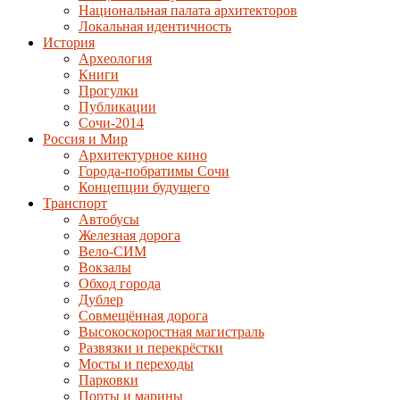
Национальная палата архитекторов
Локальная идентичность
История
Археология
Книги
Прогулки
Публикации
Сочи-2014
Россия и Мир
Архитектурное кино
Города-побратимы Сочи
Концепции будущего
Транспорт
Автобусы
Железная дорога
Вело-СИМ
Вокзалы
Обход города
Дублер
Совмещённая дорога
Высокоскоростная магистраль
Развязки и перекрёстки
Мосты и переходы
Парковки
Порты и марины