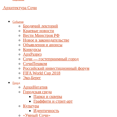
Архитектура Сочи
События
Бродячий лекторий
Краевые новости
Вести Минстроя РФ
Новое в законодательстве
Объявления и анонсы
Конкурсы
АрхРазрез
Сочи — гостеприимный город
СочиПешком
Российский инвестиционный форум
FIFA World Cup 2018
Эко-Берег
Город
АрхиНегатив
Городская среда
Парки и скверы
Граффити и стрит-арт
Культура
Идентичность
«Умный Сочи»