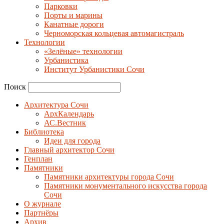
Парковки
Порты и марины
Канатные дороги
Черноморская кольцевая автомагистраль
Технологии
«Зелёные» технологии
Урбанистика
Институт Урбанистики Сочи
Поиск
Архитектура Сочи
АрхКалендарь
АС.Вестник
Библиотека
Идеи для города
Главный архитектор Сочи
Генплан
Памятники
Памятники архитектуры города Сочи
Памятники монументального искусства города
Сочи
О журнале
Партнёры
Архив