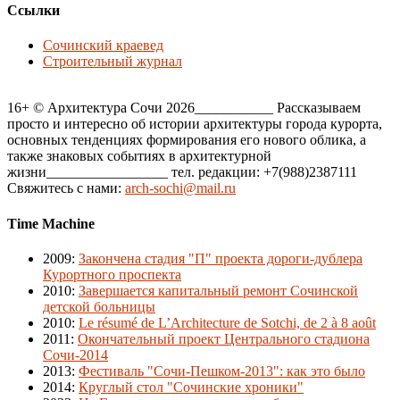
Ссылки
Сочинский краевед
Строительный журнал
16+ © Архитектура Сочи 2026___________ Рассказываем
просто и интересно об истории архитектуры города курорта,
основных тенденциях формирования его нового облика, а
также знаковых событиях в архитектурной
жизни_________________ тел. редакции: +7(988)2387111
Свяжитесь с нами:
arch-sochi@mail.ru
Time Machine
2009
:
Закончена стадия "П" проекта дороги-дублера
Курортного проспекта
2010
:
Завершается капитальный ремонт Сочинской
детской больницы
2010
:
Le résumé de L’Architecture de Sotchi, de 2 à 8 août
2011
:
Окончательный проект Центрального стадиона
Сочи-2014
2013
:
Фестиваль "Сочи-Пешком-2013": как это было
2014
:
Круглый стол "Сочинские хроники"