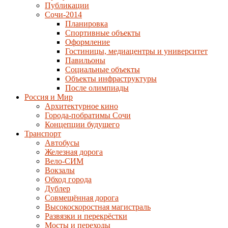
Публикации
Сочи-2014
Планировка
Спортивные объекты
Оформление
Гостиницы, медиацентры и университет
Павильоны
Социальные объекты
Объекты инфраструктуры
После олимпиады
Россия и Мир
Архитектурное кино
Города-побратимы Сочи
Концепции будущего
Транспорт
Автобусы
Железная дорога
Вело-СИМ
Вокзалы
Обход города
Дублер
Совмещённая дорога
Высокоскоростная магистраль
Развязки и перекрёстки
Мосты и переходы