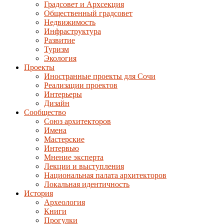
Градсовет и Архсекция
Общественный градсовет
Недвижимость
Инфраструктура
Развитие
Туризм
Экология
Проекты
Иностранные проекты для Сочи
Реализации проектов
Интерьеры
Дизайн
Сообщество
Союз архитекторов
Имена
Мастерские
Интервью
Мнение эксперта
Лекции и выступления
Национальная палата архитекторов
Локальная идентичность
История
Археология
Книги
Прогулки