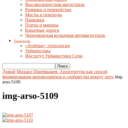
Высокоскоростная магистраль
Развязки и перекрёстки
Мосты и переходы
Парковки
Порты и марины
Канатные дороги
Черноморская кольцевая автомагистраль
Технологии
«Зелёные» технологии
Урбанистика
Институт Урбанистики Сочи
Домой
Михаил Приёмышев. Архитектура как способ
формирования мировоззрения и сообщества вокруг него
img-
arso-5109
img-arso-5109