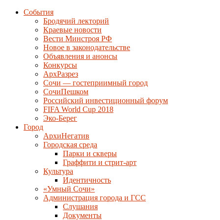
События
Бродячий лекторий
Краевые новости
Вести Минстроя РФ
Новое в законодательстве
Объявления и анонсы
Конкурсы
АрхРазрез
Сочи — гостеприимный город
СочиПешком
Российский инвестиционный форум
FIFA World Cup 2018
Эко-Берег
Город
АрхиНегатив
Городская среда
Парки и скверы
Граффити и стрит-арт
Культура
Идентичность
«Умный Сочи»
Администрация города и ГСС
Слушания
Документы