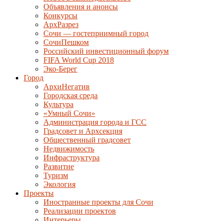
Объявления и анонсы
Конкурсы
АрхРазрез
Сочи — гостеприимный город
СочиПешком
Российский инвестиционный форум
FIFA World Cup 2018
Эко-Берег
Город
АрхиНегатив
Городская среда
Культура
«Умный Сочи»
Администрация города и ГСС
Градсовет и Архсекция
Общественный градсовет
Недвижимость
Инфраструктура
Развитие
Туризм
Экология
Проекты
Иностранные проекты для Сочи
Реализации проектов
Интерьеры