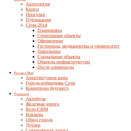
Археология
Книги
Прогулки
Публикации
Сочи-2014
Планировка
Спортивные объекты
Оформление
Гостиницы, медиацентры и университет
Павильоны
Социальные объекты
Объекты инфраструктуры
После олимпиады
Россия и Мир
Архитектурное кино
Города-побратимы Сочи
Концепции будущего
Транспорт
Автобусы
Железная дорога
Вело-СИМ
Вокзалы
Обход города
Дублер
Совмещённая дорога