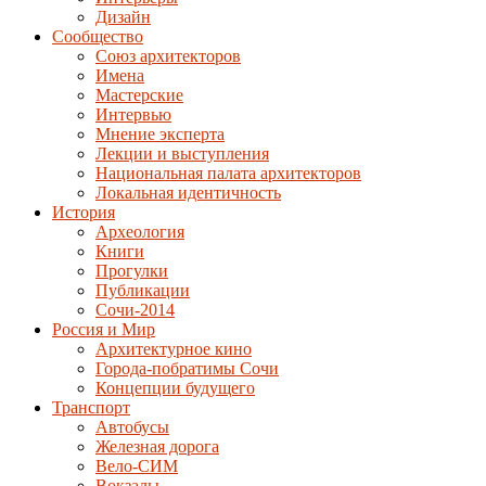
Дизайн
Сообщество
Союз архитекторов
Имена
Мастерские
Интервью
Мнение эксперта
Лекции и выступления
Национальная палата архитекторов
Локальная идентичность
История
Археология
Книги
Прогулки
Публикации
Сочи-2014
Россия и Мир
Архитектурное кино
Города-побратимы Сочи
Концепции будущего
Транспорт
Автобусы
Железная дорога
Вело-СИМ
Вокзалы