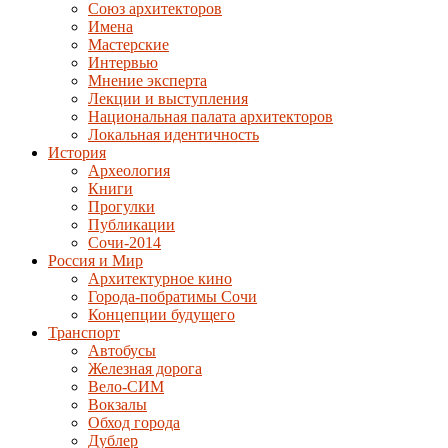
Союз архитекторов
Имена
Мастерские
Интервью
Мнение эксперта
Лекции и выступления
Национальная палата архитекторов
Локальная идентичность
История
Археология
Книги
Прогулки
Публикации
Сочи-2014
Россия и Мир
Архитектурное кино
Города-побратимы Сочи
Концепции будущего
Транспорт
Автобусы
Железная дорога
Вело-СИМ
Вокзалы
Обход города
Дублер