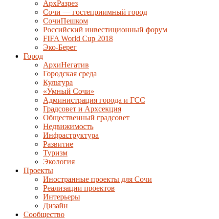
АрхРазрез
Сочи — гостеприимный город
СочиПешком
Российский инвестиционный форум
FIFA World Cup 2018
Эко-Берег
Город
АрхиНегатив
Городская среда
Культура
«Умный Сочи»
Администрация города и ГСС
Градсовет и Архсекция
Общественный градсовет
Недвижимость
Инфраструктура
Развитие
Туризм
Экология
Проекты
Иностранные проекты для Сочи
Реализации проектов
Интерьеры
Дизайн
Сообщество