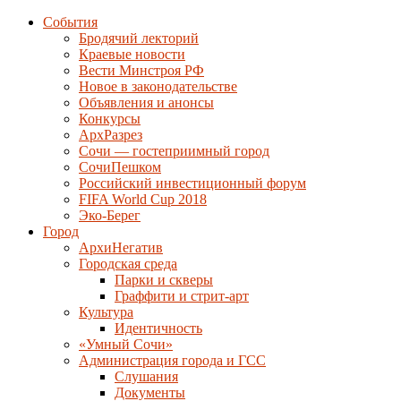
События
Бродячий лекторий
Краевые новости
Вести Минстроя РФ
Новое в законодательстве
Объявления и анонсы
Конкурсы
АрхРазрез
Сочи — гостеприимный город
СочиПешком
Российский инвестиционный форум
FIFA World Cup 2018
Эко-Берег
Город
АрхиНегатив
Городская среда
Парки и скверы
Граффити и стрит-арт
Культура
Идентичность
«Умный Сочи»
Администрация города и ГСС
Слушания
Документы