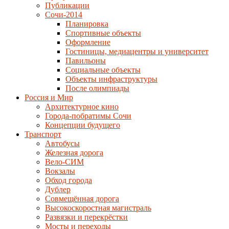
Публикации
Сочи-2014
Планировка
Спортивные объекты
Оформление
Гостиницы, медиацентры и университет
Павильоны
Социальные объекты
Объекты инфраструктуры
После олимпиады
Россия и Мир
Архитектурное кино
Города-побратимы Сочи
Концепции будущего
Транспорт
Автобусы
Железная дорога
Вело-СИМ
Вокзалы
Обход города
Дублер
Совмещённая дорога
Высокоскоростная магистраль
Развязки и перекрёстки
Мосты и переходы