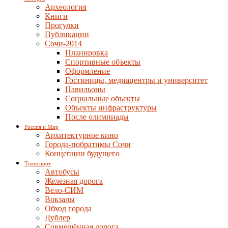
Археология
Книги
Прогулки
Публикации
Сочи-2014
Планировка
Спортивные объекты
Оформление
Гостиницы, медиацентры и университет
Павильоны
Социальные объекты
Объекты инфраструктуры
После олимпиады
Россия и Мир
Архитектурное кино
Города-побратимы Сочи
Концепции будущего
Транспорт
Автобусы
Железная дорога
Вело-СИМ
Вокзалы
Обход города
Дублер
Совмещённая дорога