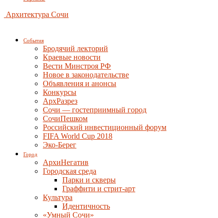
Архитектура Сочи
События
Бродячий лекторий
Краевые новости
Вести Минстроя РФ
Новое в законодательстве
Объявления и анонсы
Конкурсы
АрхРазрез
Сочи — гостеприимный город
СочиПешком
Российский инвестиционный форум
FIFA World Cup 2018
Эко-Берег
Город
АрхиНегатив
Городская среда
Парки и скверы
Граффити и стрит-арт
Культура
Идентичность
«Умный Сочи»