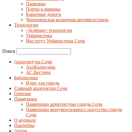
Парковки
Порты и марины
Канатные дороги
Черноморская кольцевая автомагистраль
Технологии
«Зелёные» технологии
Урбанистика
Институт Урбанистики Сочи
Поиск
Архитектура Сочи
АрхКалендарь
АС.Вестник
Библиотека
Идеи для города
Главный архитектор Сочи
Генплан
Памятники
Памятники архитектуры города Сочи
Памятники монументального искусства города
Сочи
О журнале
Партнёры
Архив