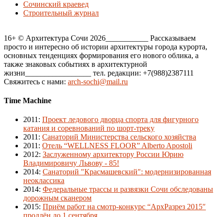
Сочинский краевед
Строительный журнал
16+ © Архитектура Сочи 2026___________ Рассказываем
просто и интересно об истории архитектуры города курорта,
основных тенденциях формирования его нового облика, а
также знаковых событиях в архитектурной
жизни_________________ тел. редакции: +7(988)2387111
Свяжитесь с нами:
arch-sochi@mail.ru
Time Machine
2011
:
Проект ледового дворца спорта для фигурного
катания и соревнований по шорт-треку
2011
:
Санаторий Министерства сельского хозяйства
2011
:
Отель “WELLNESS FLOOR” Alberto Apostoli
2012
:
Заслуженному архитектору России Юрию
Владимировичу Львову - 85!
2014
:
Санаторий "Красмашевский": модернизированная
неоклассика
2014
:
Федеральные трассы и развязки Сочи обследованы
дорожным сканером
2015
:
Приём работ на смотр-конкурс “АрхРазрез 2015″
продлён до 1 сентября