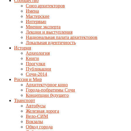
Сообщество
Союз архитекторов
Имена
Мастерские
Интервью
Мнение эксперта
Лекции и выступления
Национальная палата архитекторов
Локальная идентичность
История
Археология
Книги
Прогулки
Публикации
Сочи-2014
Россия и Мир
Архитектурное кино
Города-побратимы Сочи
Концепции будущего
Транспорт
Автобусы
Железная дорога
Вело-СИМ
Вокзалы
Обход города