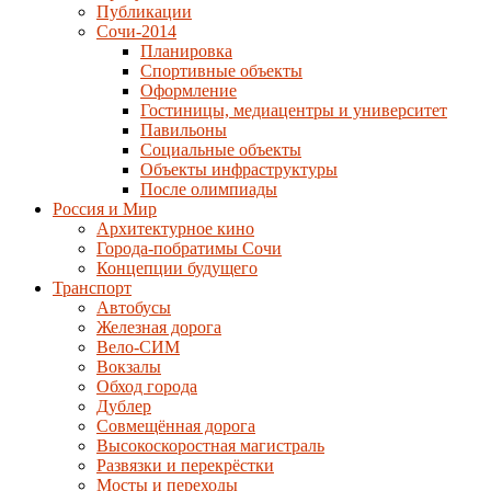
Публикации
Сочи-2014
Планировка
Спортивные объекты
Оформление
Гостиницы, медиацентры и университет
Павильоны
Социальные объекты
Объекты инфраструктуры
После олимпиады
Россия и Мир
Архитектурное кино
Города-побратимы Сочи
Концепции будущего
Транспорт
Автобусы
Железная дорога
Вело-СИМ
Вокзалы
Обход города
Дублер
Совмещённая дорога
Высокоскоростная магистраль
Развязки и перекрёстки
Мосты и переходы