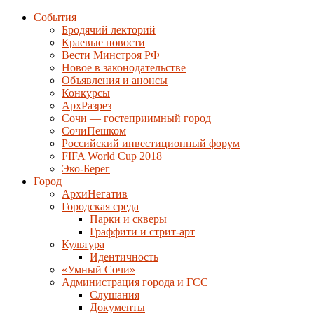
События
Бродячий лекторий
Краевые новости
Вести Минстроя РФ
Новое в законодательстве
Объявления и анонсы
Конкурсы
АрхРазрез
Сочи — гостеприимный город
СочиПешком
Российский инвестиционный форум
FIFA World Cup 2018
Эко-Берег
Город
АрхиНегатив
Городская среда
Парки и скверы
Граффити и стрит-арт
Культура
Идентичность
«Умный Сочи»
Администрация города и ГСС
Слушания
Документы