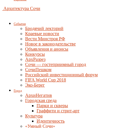
Архитектура Сочи
События
Бродячий лекторий
Краевые новости
Вести Минстроя РФ
Новое в законодательстве
Объявления и анонсы
Конкурсы
АрхРазрез
Сочи — гостеприимный город
СочиПешком
Российский инвестиционный форум
FIFA World Cup 2018
Эко-Берег
Город
АрхиНегатив
Городская среда
Парки и скверы
Граффити и стрит-арт
Культура
Идентичность
«Умный Сочи»