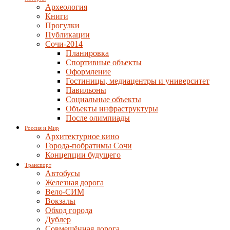
Археология
Книги
Прогулки
Публикации
Сочи-2014
Планировка
Спортивные объекты
Оформление
Гостиницы, медиацентры и университет
Павильоны
Социальные объекты
Объекты инфраструктуры
После олимпиады
Россия и Мир
Архитектурное кино
Города-побратимы Сочи
Концепции будущего
Транспорт
Автобусы
Железная дорога
Вело-СИМ
Вокзалы
Обход города
Дублер
Совмещённая дорога