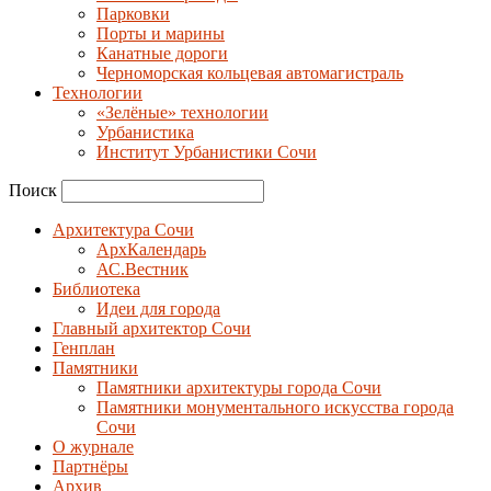
Парковки
Порты и марины
Канатные дороги
Черноморская кольцевая автомагистраль
Технологии
«Зелёные» технологии
Урбанистика
Институт Урбанистики Сочи
Поиск
Архитектура Сочи
АрхКалендарь
АС.Вестник
Библиотека
Идеи для города
Главный архитектор Сочи
Генплан
Памятники
Памятники архитектуры города Сочи
Памятники монументального искусства города
Сочи
О журнале
Партнёры
Архив