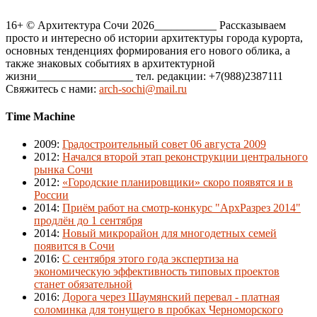
16+ © Архитектура Сочи 2026___________ Рассказываем
просто и интересно об истории архитектуры города курорта,
основных тенденциях формирования его нового облика, а
также знаковых событиях в архитектурной
жизни_________________ тел. редакции: +7(988)2387111
Свяжитесь с нами:
arch-sochi@mail.ru
Time Machine
2009
:
Градостроительный совет 06 августа 2009
2012
:
Начался второй этап реконструкции центрального
рынка Сочи
2012
:
«Городские планировщики» скоро появятся и в
России
2014
:
Приём работ на смотр-конкурс "АрхРазрез 2014"
продлён до 1 сентября
2014
:
Новый микрорайон для многодетных семей
появится в Сочи
2016
:
С сентября этого года экспертиза на
экономическую эффективность типовых проектов
станет обязательной
2016
:
Дорога через Шаумянский перевал - платная
соломинка для тонущего в пробках Черноморского