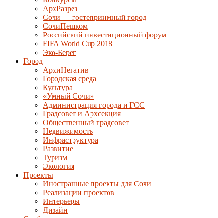
АрхРазрез
Сочи — гостеприимный город
СочиПешком
Российский инвестиционный форум
FIFA World Cup 2018
Эко-Берег
Город
АрхиНегатив
Городская среда
Культура
«Умный Сочи»
Администрация города и ГСС
Градсовет и Архсекция
Общественный градсовет
Недвижимость
Инфраструктура
Развитие
Туризм
Экология
Проекты
Иностранные проекты для Сочи
Реализации проектов
Интерьеры
Дизайн