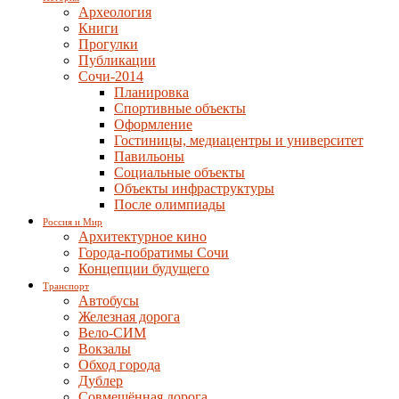
Археология
Книги
Прогулки
Публикации
Сочи-2014
Планировка
Спортивные объекты
Оформление
Гостиницы, медиацентры и университет
Павильоны
Социальные объекты
Объекты инфраструктуры
После олимпиады
Россия и Мир
Архитектурное кино
Города-побратимы Сочи
Концепции будущего
Транспорт
Автобусы
Железная дорога
Вело-СИМ
Вокзалы
Обход города
Дублер
Совмещённая дорога