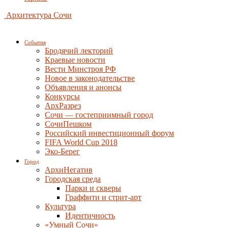
Архитектура Сочи
События
Бродячий лекторий
Краевые новости
Вести Минстроя РФ
Новое в законодательстве
Объявления и анонсы
Конкурсы
АрхРазрез
Сочи — гостеприимный город
СочиПешком
Российский инвестиционный форум
FIFA World Cup 2018
Эко-Берег
Город
АрхиНегатив
Городская среда
Парки и скверы
Граффити и стрит-арт
Культура
Идентичность
«Умный Сочи»