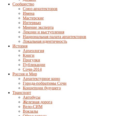
Сообщество
Союз архитекторов
Имена
Мастерские
Интервью
Мнение эксперта
Лекции и выступления
Национальная палата архитекторов
Локальная идентичность
История
Археология
Книги
Прогулки
Публикации
Сочи-2014
Россия и Мир
Архитектурное кино
Города-побратимы Сочи
Концепции будущего
Транспорт
Автобусы
Железная дорога
Вело-СИМ
Вокзалы
Обход города