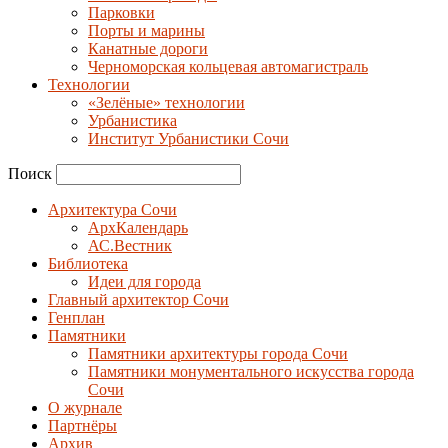
Парковки
Порты и марины
Канатные дороги
Черноморская кольцевая автомагистраль
Технологии
«Зелёные» технологии
Урбанистика
Институт Урбанистики Сочи
Поиск
Архитектура Сочи
АрхКалендарь
АС.Вестник
Библиотека
Идеи для города
Главный архитектор Сочи
Генплан
Памятники
Памятники архитектуры города Сочи
Памятники монументального искусства города
Сочи
О журнале
Партнёры
Архив