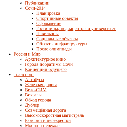
Публикации
Сочи-2014
Планировка
Спортивные объекты
Оформление
Гостиницы, медиацентры и университет
Павильоны
Социальные объекты
Объекты инфраструктуры
После олимпиады
Россия и Мир
Архитектурное кино
Города-побратимы Сочи
Концепции будущего
Транспорт
Автобусы
Железная дорога
Вело-СИМ
Вокзалы
Обход города
Дублер
Совмещённая дорога
Высокоскоростная магистраль
Развязки и перекрёстки
Мосты и переходы