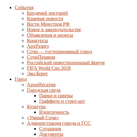
События
Бродячий лекторий
Краевые новости
Вести Минстроя РФ
Новое в законодательстве
Объявления и анонсы
Конкурсы
АрхРазрез
Сочи — гостеприимный город
СочиПешком
Российский инвестиционный форум
FIFA World Cup 2018
Эко-Берег
Город
АрхиНегатив
Городская среда
Парки и скверы
Граффити и стрит-арт
Культура
Идентичность
«Умный Сочи»
Администрация города и ГСС
Слушания
Документы