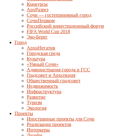
Конкурсы
АрхРазрез
Сочи — гостеприимный город
СочиПешком
Российский инвестиционный форум
FIFA World Cup 2018
Эко-Берег
Город
АрхиНегатив
Городская среда
Культура
«Умный Сочи»
Администрация города и ГСС
Градсовет и Архсекция
Общественный градсовет
Недвижимость
Инфраструктура
Развитие
Туризм
Экология
Проекты
Иностранные проекты для Сочи
Реализации проектов
Интерьеры
Дизайн