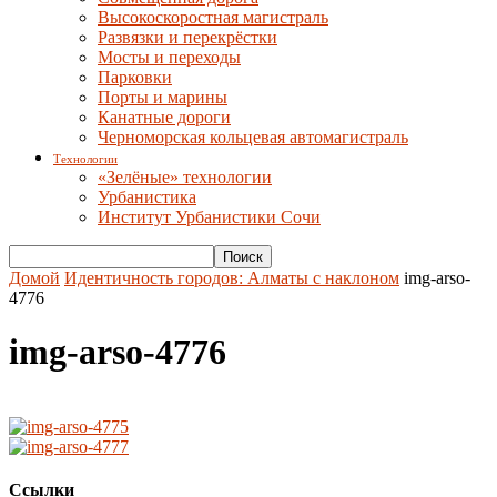
Высокоскоростная магистраль
Развязки и перекрёстки
Мосты и переходы
Парковки
Порты и марины
Канатные дороги
Черноморская кольцевая автомагистраль
Технологии
«Зелёные» технологии
Урбанистика
Институт Урбанистики Сочи
Домой
Идентичность городов: Алматы с наклоном
img-arso-
4776
img-arso-4776
Ссылки