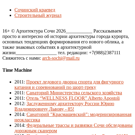
Сочинский краевед
Строительный журнал
16+ © Архитектура Сочи 2026___________ Рассказываем
просто и интересно об истории архитектуры города курорта,
основных тенденциях формирования его нового облика, а
также знаковых событиях в архитектурной
жизни_________________ тел. редакции: +7(988)2387111
Свяжитесь с нами:
arch-sochi@mail.ru
Time Machine
2011
:
Проект ледового дворца спорта для фигурного
катания и соревнований по шорт-треку
2011
:
Санаторий Министерства сельского хозяйства
2011
:
Отель “WELLNESS FLOOR” Alberto Apostoli
2012
:
Заслуженному архитектору России Юрию
Владимировичу Львову - 85!
2014
:
Санаторий "Красмашевский": модернизированная
неоклассика
2014
:
Федеральные трассы и развязки Сочи обследованы
дорожным сканером