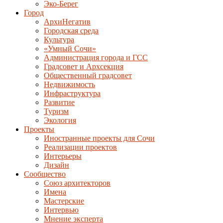
Эко-Берег
Город
АрхиНегатив
Городская среда
Культура
«Умный Сочи»
Администрация города и ГСС
Градсовет и Архсекция
Общественный градсовет
Недвижимость
Инфраструктура
Развитие
Туризм
Экология
Проекты
Иностранные проекты для Сочи
Реализации проектов
Интерьеры
Дизайн
Сообщество
Союз архитекторов
Имена
Мастерские
Интервью
Мнение эксперта