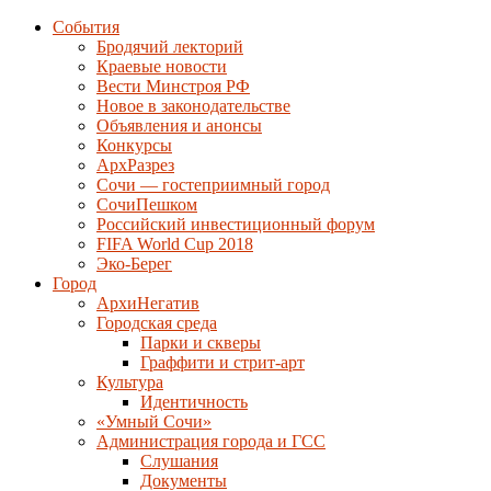
События
Бродячий лекторий
Краевые новости
Вести Минстроя РФ
Новое в законодательстве
Объявления и анонсы
Конкурсы
АрхРазрез
Сочи — гостеприимный город
СочиПешком
Российский инвестиционный форум
FIFA World Cup 2018
Эко-Берег
Город
АрхиНегатив
Городская среда
Парки и скверы
Граффити и стрит-арт
Культура
Идентичность
«Умный Сочи»
Администрация города и ГСС
Слушания
Документы