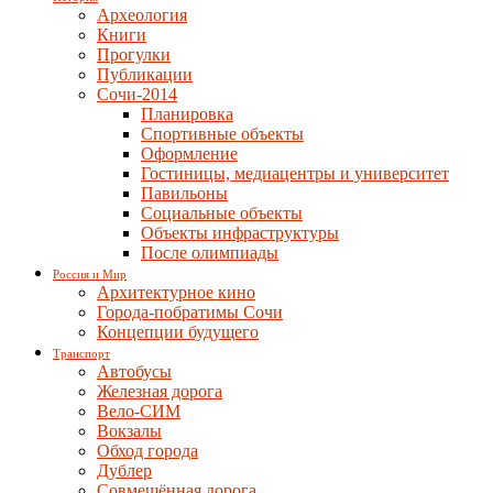
Археология
Книги
Прогулки
Публикации
Сочи-2014
Планировка
Спортивные объекты
Оформление
Гостиницы, медиацентры и университет
Павильоны
Социальные объекты
Объекты инфраструктуры
После олимпиады
Россия и Мир
Архитектурное кино
Города-побратимы Сочи
Концепции будущего
Транспорт
Автобусы
Железная дорога
Вело-СИМ
Вокзалы
Обход города
Дублер
Совмещённая дорога