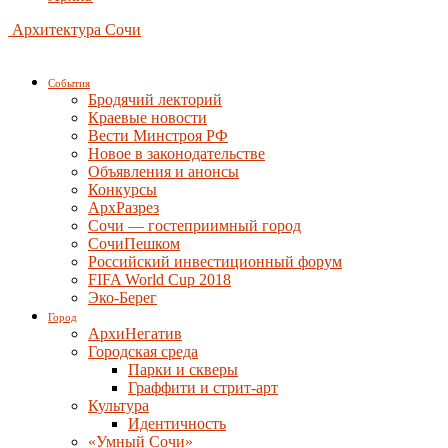
Архитектура Сочи
События
Бродячий лекторий
Краевые новости
Вести Минстроя РФ
Новое в законодательстве
Объявления и анонсы
Конкурсы
АрхРазрез
Сочи — гостеприимный город
СочиПешком
Российский инвестиционный форум
FIFA World Cup 2018
Эко-Берег
Город
АрхиНегатив
Городская среда
Парки и скверы
Граффити и стрит-арт
Культура
Идентичность
«Умный Сочи»