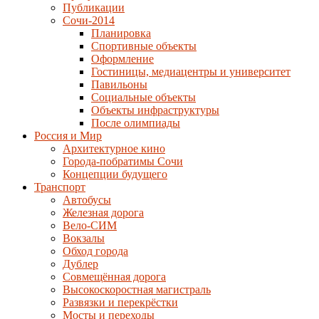
Публикации
Сочи-2014
Планировка
Спортивные объекты
Оформление
Гостиницы, медиацентры и университет
Павильоны
Социальные объекты
Объекты инфраструктуры
После олимпиады
Россия и Мир
Архитектурное кино
Города-побратимы Сочи
Концепции будущего
Транспорт
Автобусы
Железная дорога
Вело-СИМ
Вокзалы
Обход города
Дублер
Совмещённая дорога
Высокоскоростная магистраль
Развязки и перекрёстки
Мосты и переходы