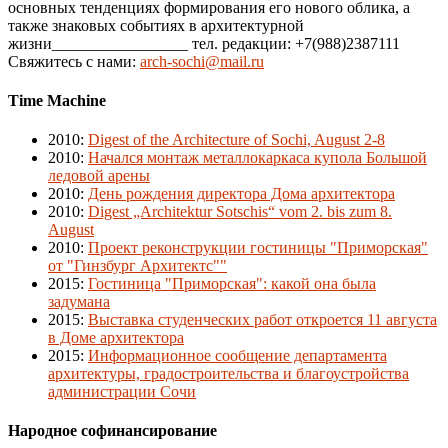
основных тенденциях формирования его нового облика, а
также знаковых событиях в архитектурной
жизни_________________ тел. редакции: +7(988)2387111
Свяжитесь с нами:
arch-sochi@mail.ru
Time Machine
2010
:
Digest of the Architecture of Sochi, August 2-8
2010
:
Начался монтаж металлокаркаса купола Большой
ледовой арены
2010
:
День рождения директора Дома архитектора
2010
:
Digest „Architektur Sotschis“ vom 2. bis zum 8.
August
2010
:
Проект реконструкции гостиницы "Приморская"
от "Гинзбург Архитектс""
2015
:
Гостиница "Приморская": какой она была
задумана
2015
:
Выставка студенческих работ откроется 11 августа
в Доме архитектора
2015
:
Информационное сообщение департамента
архитектуры, градостроительства и благоустройства
администрации Сочи
Народное софинансирование