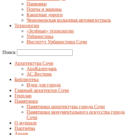
Парковки
Порты и марины
Канатные дороги
Черноморская кольцевая автомагистраль
Технологии
«Зелёные» технологии
Урбанистика
Институт Урбанистики Сочи
Поиск
Архитектура Сочи
АрхКалендарь
АС.Вестник
Библиотека
Идеи для города
Главный архитектор Сочи
Генплан
Памятники
Памятники архитектуры города Сочи
Памятники монументального искусства города
Сочи
О журнале
Партнёры
Архив