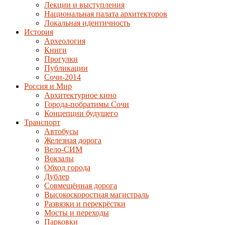
Лекции и выступления
Национальная палата архитекторов
Локальная идентичность
История
Археология
Книги
Прогулки
Публикации
Сочи-2014
Россия и Мир
Архитектурное кино
Города-побратимы Сочи
Концепции будущего
Транспорт
Автобусы
Железная дорога
Вело-СИМ
Вокзалы
Обход города
Дублер
Совмещённая дорога
Высокоскоростная магистраль
Развязки и перекрёстки
Мосты и переходы
Парковки