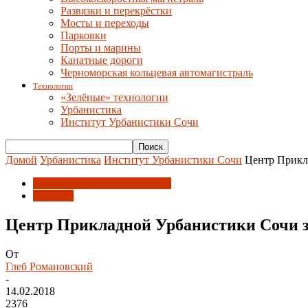
Развязки и перекрёстки
Мосты и переходы
Парковки
Порты и марины
Канатные дороги
Черноморская кольцевая автомагистраль
Технологии
«Зелёные» технологии
Урбанистика
Институт Урбанистики Сочи
Домой
Урбанистика
Институт Урбанистики Сочи
Центр Прикл
Институт Урбанистики Сочи
Новости
Центр Прикладной Урбанистики Сочи 
От
Глеб Романовский
-
14.02.2018
2376