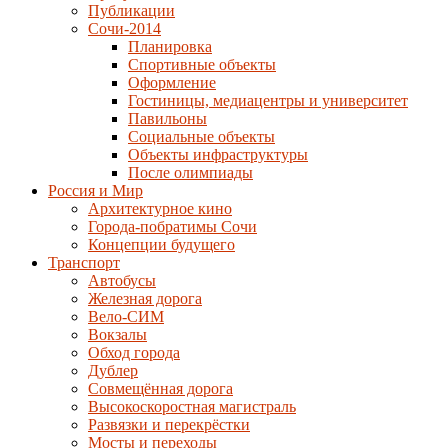
Публикации
Сочи-2014
Планировка
Спортивные объекты
Оформление
Гостиницы, медиацентры и университет
Павильоны
Социальные объекты
Объекты инфраструктуры
После олимпиады
Россия и Мир
Архитектурное кино
Города-побратимы Сочи
Концепции будущего
Транспорт
Автобусы
Железная дорога
Вело-СИМ
Вокзалы
Обход города
Дублер
Совмещённая дорога
Высокоскоростная магистраль
Развязки и перекрёстки
Мосты и переходы