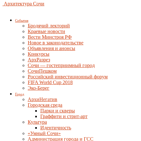
Архитектура Сочи
События
Бродячий лекторий
Краевые новости
Вести Минстроя РФ
Новое в законодательстве
Объявления и анонсы
Конкурсы
АрхРазрез
Сочи — гостеприимный город
СочиПешком
Российский инвестиционный форум
FIFA World Cup 2018
Эко-Берег
Город
АрхиНегатив
Городская среда
Парки и скверы
Граффити и стрит-арт
Культура
Идентичность
«Умный Сочи»
Администрация города и ГСС