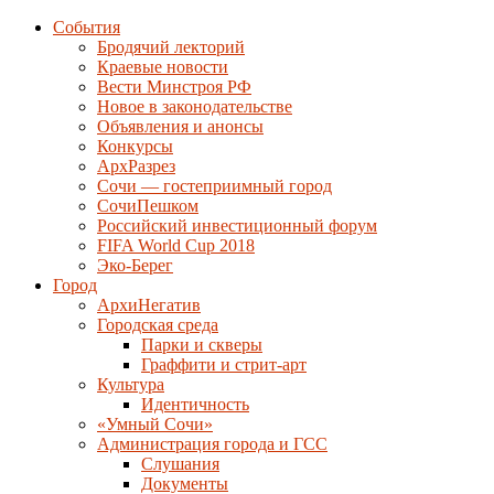
События
Бродячий лекторий
Краевые новости
Вести Минстроя РФ
Новое в законодательстве
Объявления и анонсы
Конкурсы
АрхРазрез
Сочи — гостеприимный город
СочиПешком
Российский инвестиционный форум
FIFA World Cup 2018
Эко-Берег
Город
АрхиНегатив
Городская среда
Парки и скверы
Граффити и стрит-арт
Культура
Идентичность
«Умный Сочи»
Администрация города и ГСС
Слушания
Документы