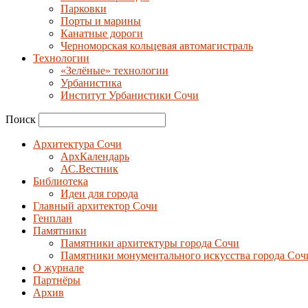
Парковки
Порты и марины
Канатные дороги
Черноморская кольцевая автомагистраль
Технологии
«Зелёные» технологии
Урбанистика
Институт Урбанистики Сочи
Поиск
Архитектура Сочи
АрхКалендарь
АС.Вестник
Библиотека
Идеи для города
Главный архитектор Сочи
Генплан
Памятники
Памятники архитектуры города Сочи
Памятники монументального искусства города Соч
О журнале
Партнёры
Архив