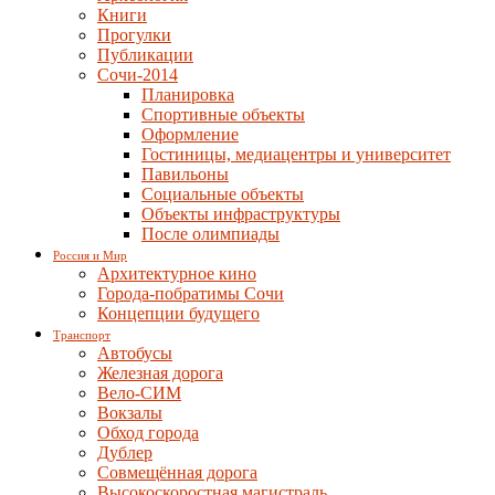
Книги
Прогулки
Публикации
Сочи-2014
Планировка
Спортивные объекты
Оформление
Гостиницы, медиацентры и университет
Павильоны
Социальные объекты
Объекты инфраструктуры
После олимпиады
Россия и Мир
Архитектурное кино
Города-побратимы Сочи
Концепции будущего
Транспорт
Автобусы
Железная дорога
Вело-СИМ
Вокзалы
Обход города
Дублер
Совмещённая дорога
Высокоскоростная магистраль