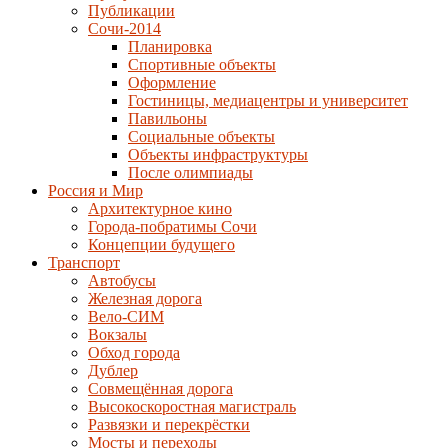
Публикации
Сочи-2014
Планировка
Спортивные объекты
Оформление
Гостиницы, медиацентры и университет
Павильоны
Социальные объекты
Объекты инфраструктуры
После олимпиады
Россия и Мир
Архитектурное кино
Города-побратимы Сочи
Концепции будущего
Транспорт
Автобусы
Железная дорога
Вело-СИМ
Вокзалы
Обход города
Дублер
Совмещённая дорога
Высокоскоростная магистраль
Развязки и перекрёстки
Мосты и переходы