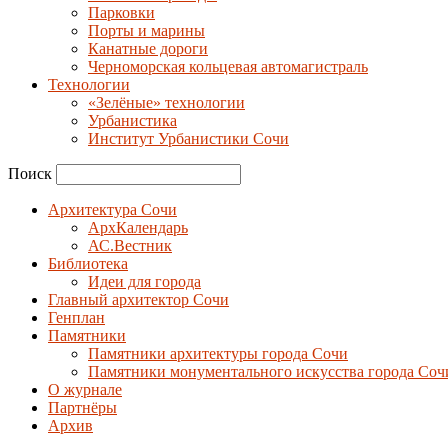
Парковки
Порты и марины
Канатные дороги
Черноморская кольцевая автомагистраль
Технологии
«Зелёные» технологии
Урбанистика
Институт Урбанистики Сочи
Поиск
Архитектура Сочи
АрхКалендарь
АС.Вестник
Библиотека
Идеи для города
Главный архитектор Сочи
Генплан
Памятники
Памятники архитектуры города Сочи
Памятники монументального искусства города Соч
О журнале
Партнёры
Архив