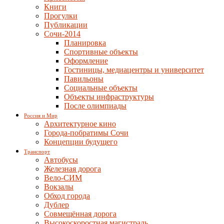
Книги
Прогулки
Публикации
Сочи-2014
Планировка
Спортивные объекты
Оформление
Гостиницы, медиацентры и университет
Павильоны
Социальные объекты
Объекты инфраструктуры
После олимпиады
Россия и Мир
Архитектурное кино
Города-побратимы Сочи
Концепции будущего
Транспорт
Автобусы
Железная дорога
Вело-СИМ
Вокзалы
Обход города
Дублер
Совмещённая дорога
Высокоскоростная магистраль