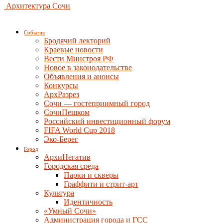
Архитектура Сочи
События
Бродячий лекторий
Краевые новости
Вести Минстроя РФ
Новое в законодательстве
Объявления и анонсы
Конкурсы
АрхРазрез
Сочи — гостеприимный город
СочиПешком
Российский инвестиционный форум
FIFA World Cup 2018
Эко-Берег
Город
АрхиНегатив
Городская среда
Парки и скверы
Граффити и стрит-арт
Культура
Идентичность
«Умный Сочи»
Администрация города и ГСС