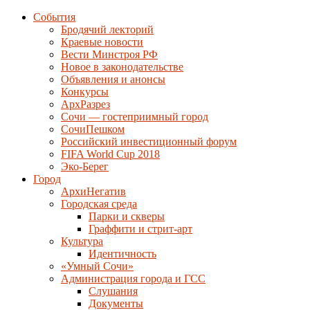
События
Бродячий лекторий
Краевые новости
Вести Минстроя РФ
Новое в законодательстве
Объявления и анонсы
Конкурсы
АрхРазрез
Сочи — гостеприимный город
СочиПешком
Российский инвестиционный форум
FIFA World Cup 2018
Эко-Берег
Город
АрхиНегатив
Городская среда
Парки и скверы
Граффити и стрит-арт
Культура
Идентичность
«Умный Сочи»
Администрация города и ГСС
Слушания
Документы