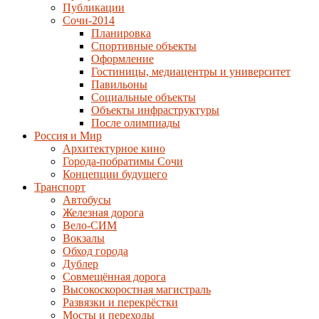
Публикации
Сочи-2014
Планировка
Спортивные объекты
Оформление
Гостиницы, медиацентры и университет
Павильоны
Социальные объекты
Объекты инфраструктуры
После олимпиады
Россия и Мир
Архитектурное кино
Города-побратимы Сочи
Концепции будущего
Транспорт
Автобусы
Железная дорога
Вело-СИМ
Вокзалы
Обход города
Дублер
Совмещённая дорога
Высокоскоростная магистраль
Развязки и перекрёстки
Мосты и переходы