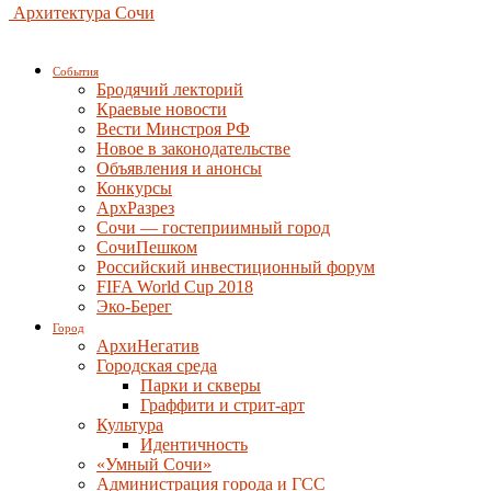
Архитектура Сочи
События
Бродячий лекторий
Краевые новости
Вести Минстроя РФ
Новое в законодательстве
Объявления и анонсы
Конкурсы
АрхРазрез
Сочи — гостеприимный город
СочиПешком
Российский инвестиционный форум
FIFA World Cup 2018
Эко-Берег
Город
АрхиНегатив
Городская среда
Парки и скверы
Граффити и стрит-арт
Культура
Идентичность
«Умный Сочи»
Администрация города и ГСС