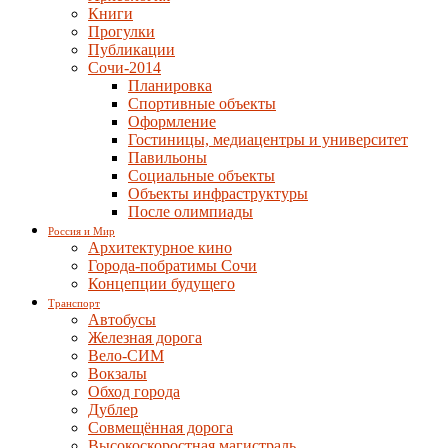
Книги
Прогулки
Публикации
Сочи-2014
Планировка
Спортивные объекты
Оформление
Гостиницы, медиацентры и университет
Павильоны
Социальные объекты
Объекты инфраструктуры
После олимпиады
Россия и Мир
Архитектурное кино
Города-побратимы Сочи
Концепции будущего
Транспорт
Автобусы
Железная дорога
Вело-СИМ
Вокзалы
Обход города
Дублер
Совмещённая дорога
Высокоскоростная магистраль