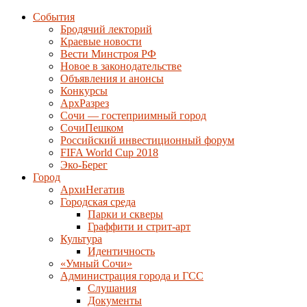
События
Бродячий лекторий
Краевые новости
Вести Минстроя РФ
Новое в законодательстве
Объявления и анонсы
Конкурсы
АрхРазрез
Сочи — гостеприимный город
СочиПешком
Российский инвестиционный форум
FIFA World Cup 2018
Эко-Берег
Город
АрхиНегатив
Городская среда
Парки и скверы
Граффити и стрит-арт
Культура
Идентичность
«Умный Сочи»
Администрация города и ГСС
Слушания
Документы