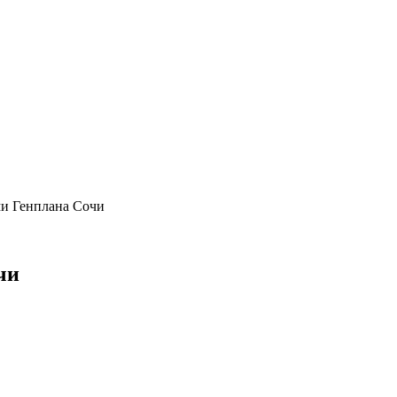
ми Генплана Сочи
чи