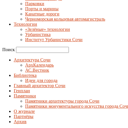
Парковки
Порты и марины
Канатные дороги
Черноморская кольцевая автомагистраль
Технологии
«Зелёные» технологии
Урбанистика
Институт Урбанистики Сочи
Поиск
Архитектура Сочи
АрхКалендарь
АС.Вестник
Библиотека
Идеи для города
Главный архитектор Сочи
Генплан
Памятники
Памятники архитектуры города Сочи
Памятники монументального искусства города Соч
О журнале
Партнёры
Архив