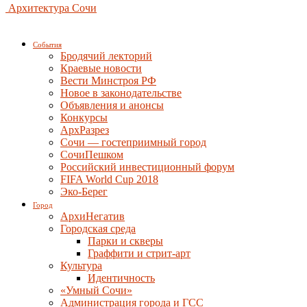
Архитектура Сочи
События
Бродячий лекторий
Краевые новости
Вести Минстроя РФ
Новое в законодательстве
Объявления и анонсы
Конкурсы
АрхРазрез
Сочи — гостеприимный город
СочиПешком
Российский инвестиционный форум
FIFA World Cup 2018
Эко-Берег
Город
АрхиНегатив
Городская среда
Парки и скверы
Граффити и стрит-арт
Культура
Идентичность
«Умный Сочи»
Администрация города и ГСС