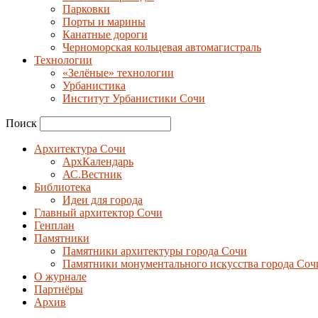
Парковки
Порты и марины
Канатные дороги
Черноморская кольцевая автомагистраль
Технологии
«Зелёные» технологии
Урбанистика
Институт Урбанистики Сочи
Поиск
Архитектура Сочи
АрхКалендарь
АС.Вестник
Библиотека
Идеи для города
Главный архитектор Сочи
Генплан
Памятники
Памятники архитектуры города Сочи
Памятники монументального искусства города Соч
О журнале
Партнёры
Архив