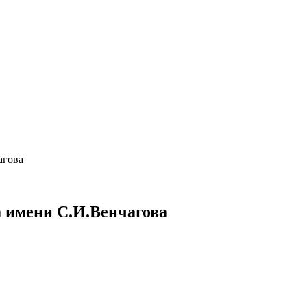
агова
а имени С.И.Венчагова