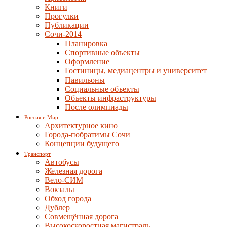
Книги
Прогулки
Публикации
Сочи-2014
Планировка
Спортивные объекты
Оформление
Гостиницы, медиацентры и университет
Павильоны
Социальные объекты
Объекты инфраструктуры
После олимпиады
Россия и Мир
Архитектурное кино
Города-побратимы Сочи
Концепции будущего
Транспорт
Автобусы
Железная дорога
Вело-СИМ
Вокзалы
Обход города
Дублер
Совмещённая дорога
Высокоскоростная магистраль