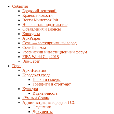
События
Бродячий лекторий
Краевые новости
Вести Минстроя РФ
Новое в законодательстве
Объявления и анонсы
Конкурсы
АрхРазрез
Сочи — гостеприимный город
СочиПешком
Российский инвестиционный форум
FIFA World Cup 2018
Эко-Берег
Город
АрхиНегатив
Городская среда
Парки и скверы
Граффити и стрит-арт
Культура
Идентичность
«Умный Сочи»
Администрация города и ГСС
Слушания
Документы