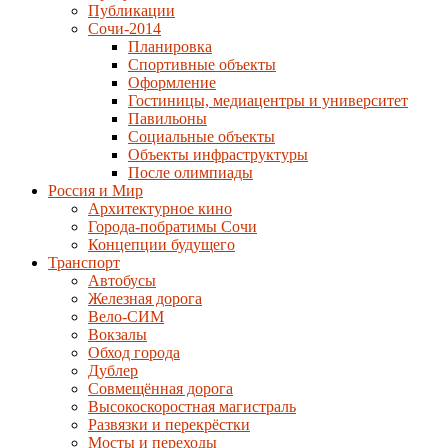
Публикации
Сочи-2014
Планировка
Спортивные объекты
Оформление
Гостиницы, медиацентры и университет
Павильоны
Социальные объекты
Объекты инфраструктуры
После олимпиады
Россия и Мир
Архитектурное кино
Города-побратимы Сочи
Концепции будущего
Транспорт
Автобусы
Железная дорога
Вело-СИМ
Вокзалы
Обход города
Дублер
Совмещённая дорога
Высокоскоростная магистраль
Развязки и перекрёстки
Мосты и переходы