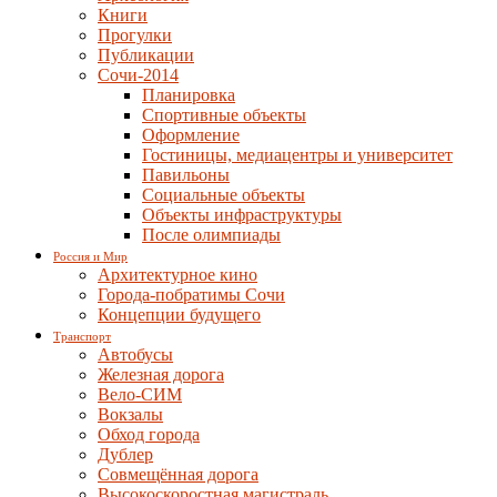
Книги
Прогулки
Публикации
Сочи-2014
Планировка
Спортивные объекты
Оформление
Гостиницы, медиацентры и университет
Павильоны
Социальные объекты
Объекты инфраструктуры
После олимпиады
Россия и Мир
Архитектурное кино
Города-побратимы Сочи
Концепции будущего
Транспорт
Автобусы
Железная дорога
Вело-СИМ
Вокзалы
Обход города
Дублер
Совмещённая дорога
Высокоскоростная магистраль