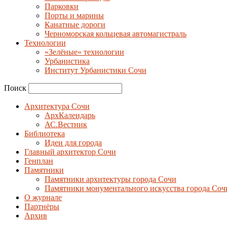
Парковки
Порты и марины
Канатные дороги
Черноморская кольцевая автомагистраль
Технологии
«Зелёные» технологии
Урбанистика
Институт Урбанистики Сочи
Поиск
Архитектура Сочи
АрхКалендарь
АС.Вестник
Библиотека
Идеи для города
Главный архитектор Сочи
Генплан
Памятники
Памятники архитектуры города Сочи
Памятники монументального искусства города Соч
О журнале
Партнёры
Архив