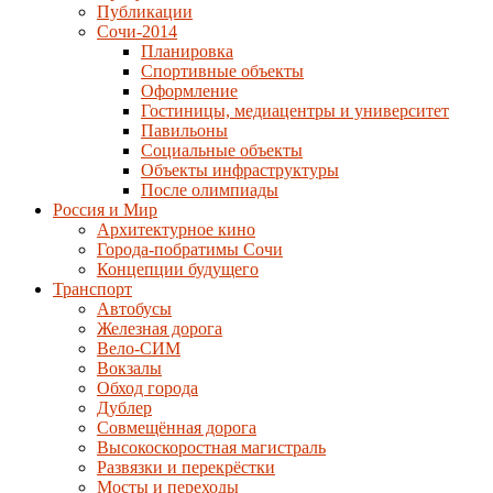
Публикации
Сочи-2014
Планировка
Спортивные объекты
Оформление
Гостиницы, медиацентры и университет
Павильоны
Социальные объекты
Объекты инфраструктуры
После олимпиады
Россия и Мир
Архитектурное кино
Города-побратимы Сочи
Концепции будущего
Транспорт
Автобусы
Железная дорога
Вело-СИМ
Вокзалы
Обход города
Дублер
Совмещённая дорога
Высокоскоростная магистраль
Развязки и перекрёстки
Мосты и переходы