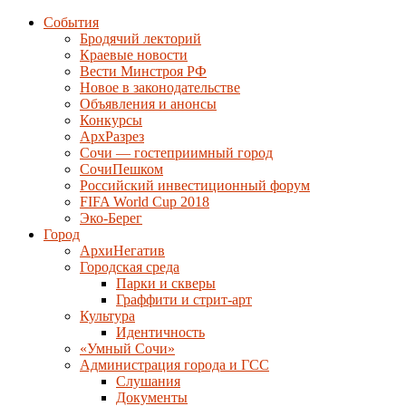
События
Бродячий лекторий
Краевые новости
Вести Минстроя РФ
Новое в законодательстве
Объявления и анонсы
Конкурсы
АрхРазрез
Сочи — гостеприимный город
СочиПешком
Российский инвестиционный форум
FIFA World Cup 2018
Эко-Берег
Город
АрхиНегатив
Городская среда
Парки и скверы
Граффити и стрит-арт
Культура
Идентичность
«Умный Сочи»
Администрация города и ГСС
Слушания
Документы