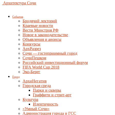
Архитектура Сочи
События
Бродячий лекторий
Краевые новости
Вести Минстроя РФ
Новое в законодательстве
Объявления и анонсы
Конкурсы
АрхРазрез
Сочи — гостеприимный город
СочиПешком
Российский инвестиционный форум
FIFA World Cup 2018
Эко-Берег
Город
АрхиНегатив
Городская среда
Парки и скверы
Граффити и стрит-арт
Культура
Идентичность
«Умный Сочи»
Администрация города и ГСС