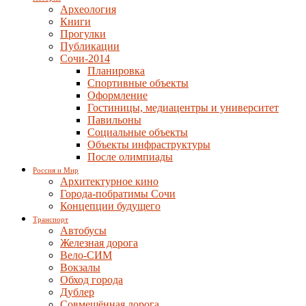
Археология
Книги
Прогулки
Публикации
Сочи-2014
Планировка
Спортивные объекты
Оформление
Гостиницы, медиацентры и университет
Павильоны
Социальные объекты
Объекты инфраструктуры
После олимпиады
Россия и Мир
Архитектурное кино
Города-побратимы Сочи
Концепции будущего
Транспорт
Автобусы
Железная дорога
Вело-СИМ
Вокзалы
Обход города
Дублер
Совмещённая дорога