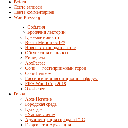
Войти
Лента записей
Лента комментариев
WordPress.org
События
Бродячий лекторий
Краевые новости
Вести Минстроя РФ
Новое в законодательстве
Объявления и анонсы
Конкурсы
АрхРазрез
Сочи — гостеприимный город
СочиПешком
Российский инвестиционный форум
FIFA World Cup 2018
Эко-Берег
Город
АрхиНегатив
Городская среда
Культура
«Умный Сочи»
Администрация города и ГСС
Градсовет и Архсекция