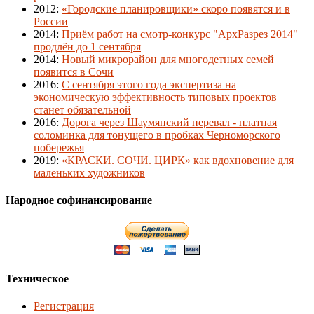
2012
:
«Городские планировщики» скоро появятся и в
России
2014
:
Приём работ на смотр-конкурс "АрхРазрез 2014"
продлён до 1 сентября
2014
:
Новый микрорайон для многодетных семей
появится в Сочи
2016
:
С сентября этого года экспертиза на
экономическую эффективность типовых проектов
станет обязательной
2016
:
Дорога через Шаумянский перевал - платная
соломинка для тонущего в пробках Черноморского
побережья
2019
:
«КРАСКИ. СОЧИ. ЦИРК» как вдохновение для
маленьких художников
Народное софинансирование
Техническое
Регистрация