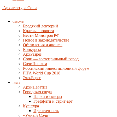
Архитектура Сочи
События
Бродячий лекторий
Краевые новости
Вести Минстроя РФ
Новое в законодательстве
Объявления и анонсы
Конкурсы
АрхРазрез
Сочи — гостеприимный город
СочиПешком
Российский инвестиционный форум
FIFA World Cup 2018
Эко-Берег
Город
АрхиНегатив
Городская среда
Парки и скверы
Граффити и стрит-арт
Культура
Идентичность
«Умный Сочи»