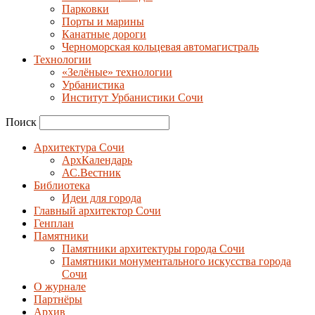
Парковки
Порты и марины
Канатные дороги
Черноморская кольцевая автомагистраль
Технологии
«Зелёные» технологии
Урбанистика
Институт Урбанистики Сочи
Поиск
Архитектура Сочи
АрхКалендарь
АС.Вестник
Библиотека
Идеи для города
Главный архитектор Сочи
Генплан
Памятники
Памятники архитектуры города Сочи
Памятники монументального искусства города
Сочи
О журнале
Партнёры
Архив