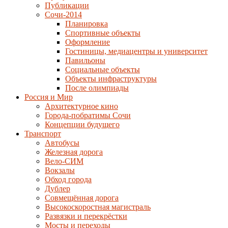
Публикации
Сочи-2014
Планировка
Спортивные объекты
Оформление
Гостиницы, медиацентры и университет
Павильоны
Социальные объекты
Объекты инфраструктуры
После олимпиады
Россия и Мир
Архитектурное кино
Города-побратимы Сочи
Концепции будущего
Транспорт
Автобусы
Железная дорога
Вело-СИМ
Вокзалы
Обход города
Дублер
Совмещённая дорога
Высокоскоростная магистраль
Развязки и перекрёстки
Мосты и переходы