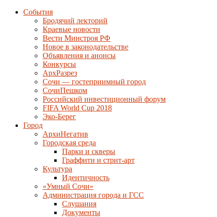
События
Бродячий лекторий
Краевые новости
Вести Минстроя РФ
Новое в законодательстве
Объявления и анонсы
Конкурсы
АрхРазрез
Сочи — гостеприимный город
СочиПешком
Российский инвестиционный форум
FIFA World Cup 2018
Эко-Берег
Город
АрхиНегатив
Городская среда
Парки и скверы
Граффити и стрит-арт
Культура
Идентичность
«Умный Сочи»
Администрация города и ГСС
Слушания
Документы