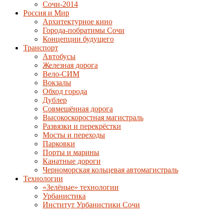
Сочи-2014
Россия и Мир
Архитектурное кино
Города-побратимы Сочи
Концепции будущего
Транспорт
Автобусы
Железная дорога
Вело-СИМ
Вокзалы
Обход города
Дублер
Совмещённая дорога
Высокоскоростная магистраль
Развязки и перекрёстки
Мосты и переходы
Парковки
Порты и марины
Канатные дороги
Черноморская кольцевая автомагистраль
Технологии
«Зелёные» технологии
Урбанистика
Институт Урбанистики Сочи