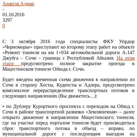
Анжела Аджар
-
01.10.2016
3297
0
С 3 октября 2016 года специалисты ФКУ Упрдор
«Черноморье» приступают ко второму этапу работ на объекте
«Ремонт тоннеля на км 1+034 автомобильной дороги А-147
Джубга – Сочи – граница с Республикой Абхазия.
На этом
этапе
предусмотрено полное закрытие проезда в
Мацестинском тоннеле Обхода г. Сочи.
Будет введена временная схема движения в направлении из
Сочи в сторону Хосты, Кудепсты и Адлера, предусмотрено
комплексное перераспределение транспортных потоков в
следующих направлениях (Вы движетесь…):
• по Дублеру Курортного проспекта с переходом на Обход г.
Сочи в районе транспортной развязки «Земляничная» – далее
открыто движение в направлении Мацестинского тоннеля,
где на участке перед порталом тоннеля будет производиться
сброс транспортного потока в объезд – вправо, по
муниципальной дороге с последующим выездом на