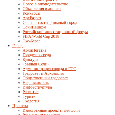
Новое в законодательстве
Объявления и анонсы
Конкурсы
АрхРазрез
Сочи — гостеприимный город
СочиПешком
Российский инвестиционный форум
FIFA World Cup 2018
Эко-Берег
Город
АрхиНегатив
Городская среда
Культура
«Умный Сочи»
Администрация города и ГСС
Градсовет и Архсекция
Общественный градсовет
Недвижимость
Инфраструктура
Развитие
Туризм
Экология
Проекты
Иностранные проекты для Сочи
Реализации проектов