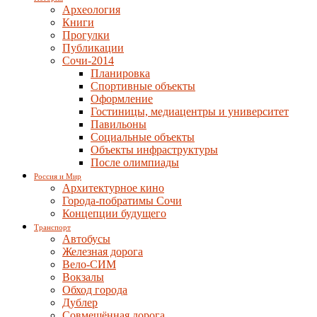
Археология
Книги
Прогулки
Публикации
Сочи-2014
Планировка
Спортивные объекты
Оформление
Гостиницы, медиацентры и университет
Павильоны
Социальные объекты
Объекты инфраструктуры
После олимпиады
Россия и Мир
Архитектурное кино
Города-побратимы Сочи
Концепции будущего
Транспорт
Автобусы
Железная дорога
Вело-СИМ
Вокзалы
Обход города
Дублер
Совмещённая дорога