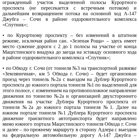
огражденный участок выделенной полосы Курортного
проспекта (не пересекается с встречным потоком) и
дальнейшим возвращением потока на основной ход А-147
Джубга – Сочи в районе оздоровительного комплекса
«Спутник»;
• по Курортному проспекту – без изменений в штатном
режиме, исключая район сан. «Зеленая Роща» – здесь имеет
место сужение дороги с 2 до 1 полосы на участке от конца
Мацестинского виадука до заезда на эстакаду основного хода
в районе оздоровительного комплекса «Спутник»;
• по Обходу г. Сочи (от тоннеля №3 на транспортной развязке
«Земляничная», км 5 Обхода г. Сочи) – будет организован
проезд через тоннель №2а с выездом на Дублер Курортного
проспекта до южного портала тоннеля №1 по выделенной для
этого полосе, с изменением на противоположное направление
движения по тоннелю №2а и организацией двухстороннего
движения на участке Дублера Курортного проспекта от
тоннеля №2а до южного портала тоннеля №1. Далее на
южном портале тоннеля №1 Дублера Курортного проспекта
движение транзитного автотранспорта будет направлено
мимо южного портала Мацестинского тоннеля Обхода г. Сочи
и далее – по прежнему маршруту в сторону Адлера с выездом
на федеральную автомобильную дорогу А-147 Джубга –