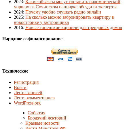
2023
:
Какие объекты могут составить паломнический
маршрут в Сочинском нацпарке обсудили эксперты
2024
:
Почему удобно слушать радио онлайн
2025
:
На сколько можно забронировать квартиру в
новостройке у застройщика
2016
:
Новые тоненькие кирпичи для трендовых домов
Народное софинансирование
Техническое
Регистрация
Войти
Лента записей
Лента комментариев
WordPress.org
События
Бродячий лекторий
Краевые новости
Вести Минстроя РФ