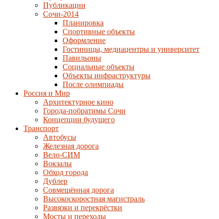
Публикации
Сочи-2014
Планировка
Спортивные объекты
Оформление
Гостиницы, медиацентры и университет
Павильоны
Социальные объекты
Объекты инфраструктуры
После олимпиады
Россия и Мир
Архитектурное кино
Города-побратимы Сочи
Концепции будущего
Транспорт
Автобусы
Железная дорога
Вело-СИМ
Вокзалы
Обход города
Дублер
Совмещённая дорога
Высокоскоростная магистраль
Развязки и перекрёстки
Мосты и переходы