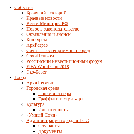
События
Бродячий лекторий
Краевые новости
Вести Минстроя РФ
Новое в законодательстве
Объявления и анонсы
Конкурсы
АрхРазрез
Сочи — гостеприимный город
СочиПешком
Российский инвестиционный форум
FIFA World Cup 2018
Эко-Берег
Город
АрхиНегатив
Городская среда
Парки и скверы
Граффити и стрит-арт
Культура
Идентичность
«Умный Сочи»
Администрация города и ГСС
Слушания
Документы