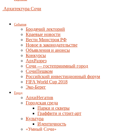
Архитектура Сочи
События
Бродячий лекторий
Краевые новости
Вести Минстроя РФ
Новое в законодательстве
Объявления и анонсы
Конкурсы
АрхРазрез
Сочи — гостеприимный город
СочиПешком
Российский инвестиционный форум
FIFA World Cup 2018
Эко-Берег
Город
АрхиНегатив
Городская среда
Парки и скверы
Граффити и стрит-арт
Культура
Идентичность
«Умный Сочи»