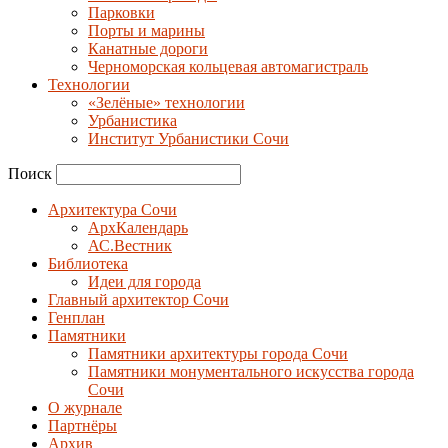
Парковки
Порты и марины
Канатные дороги
Черноморская кольцевая автомагистраль
Технологии
«Зелёные» технологии
Урбанистика
Институт Урбанистики Сочи
Поиск
Архитектура Сочи
АрхКалендарь
АС.Вестник
Библиотека
Идеи для города
Главный архитектор Сочи
Генплан
Памятники
Памятники архитектуры города Сочи
Памятники монументального искусства города
Сочи
О журнале
Партнёры
Архив