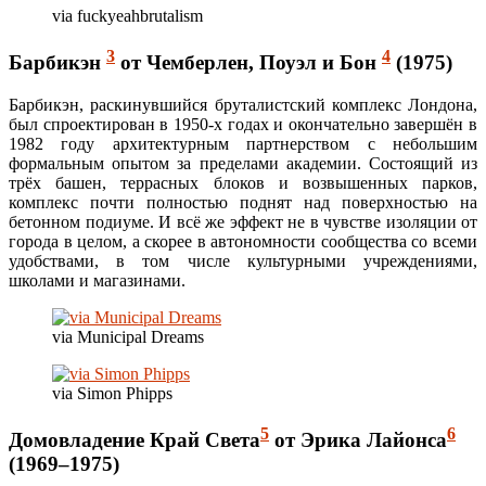
via fuckyeahbrutalism
3
4
Барбикэн
от Чемберлен, Поуэл и Бон
(1975)
Барбикэн, раскинувшийся бруталистский комплекс Лондона,
был спроектирован в 1950-х годах и окончательно завершён в
1982 году архитектурным партнерством с небольшим
формальным опытом за пределами академии. Состоящий из
трёх башен, террасных блоков и возвышенных парков,
комплекс почти полностью поднят над поверхностью на
бетонном подиуме. И всё же эффект не в чувстве изоляции от
города в целом, а скорее в автономности сообщества со всеми
удобствами, в том числе культурными учреждениями,
школами и магазинами.
via Municipal Dreams
via Simon Phipps
5
6
Домовладение Край Света
от Эрика Лайонса
(1969–1975)