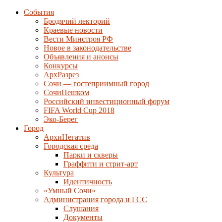
События
Бродячий лекторий
Краевые новости
Вести Минстроя РФ
Новое в законодательстве
Объявления и анонсы
Конкурсы
АрхРазрез
Сочи — гостеприимный город
СочиПешком
Российский инвестиционный форум
FIFA World Cup 2018
Эко-Берег
Город
АрхиНегатив
Городская среда
Парки и скверы
Граффити и стрит-арт
Культура
Идентичность
«Умный Сочи»
Администрация города и ГСС
Слушания
Документы