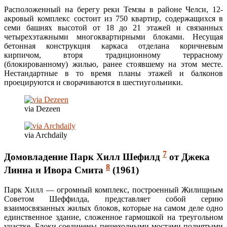
Расположенный на берегу реки Темзы в районе Челси, 12-
акровый комплекс состоит из 750 квартир, содержащихся в
семи башнях высотой от 18 до 21 этажей и связанных
четырехэтажными многоквартирными блоками. Несущая
бетонная конструкция каркаса отделана коричневым
кирпичом, вторя традиционному террасному
(блокированному) жилью, ранее стоявшему на этом месте.
Нестандартные в то время планы этажей и балконов
проецируются и сворачиваются в шестиугольники.
via Dezeen
via Archdaily
7
Домовладение Парк Хилл Шефилд
от Джека
8
Линна и Ивора Смита
(1961)
Парк Хилл — огромный комплекс, построенный Жилищным
Советом Шеффилда, представляет собой серию
взаимосвязанных жилых блоков, которые на самом деле одно
единственное здание, сложенное гармошкой на треугольном
участке. Блоки соединены пешеходными мостами поднятыми