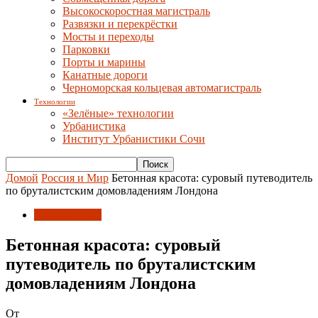
Высокоскоростная магистраль
Развязки и перекрёстки
Мосты и переходы
Парковки
Порты и марины
Канатные дороги
Черноморская кольцевая автомагистраль
Технологии
«Зелёные» технологии
Урбанистика
Институт Урбанистики Сочи
Домой
Россия и Мир
Бетонная красота: суровый путеводитель
по бруталистским домовладениям Лондона
Россия и Мир
Бетонная красота: суровый
путеводитель по бруталистским
домовладениям Лондона
От