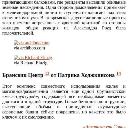
прилегающими балконами, где резиденты высадили обильные
зелёные насаждения. Одна сторона домовладения примыкает
к железнодорожной линии и ступенчато нависает над этим
источником шума. В то время как другие жилищные проекты
того времени встречались с яростной критикой со стороны
жильцов, общая реакция на Александра Роуд была
положительной.
via archiboo.com
via Richard Einzig
13
14
Брансвик Центр
от Патрика Ходжкинсона
Этот комплекс совместного использования жилья и
магазинов/развлечений является ещё одной бруталистской
«мегаструктурой», содержащей все необходимые элементы
для жизни в одной структуре. Голые бетонные конструкции,
выступающие объёмы и приподнятые скульптурные
сервисные башни сейчас покрашены, но кажется это было
ключом к их омоложению.
«Архитектура Сочи»