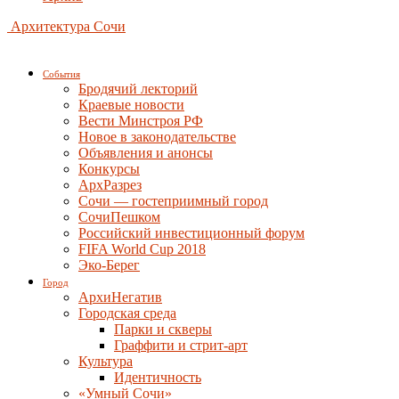
Архитектура Сочи
События
Бродячий лекторий
Краевые новости
Вести Минстроя РФ
Новое в законодательстве
Объявления и анонсы
Конкурсы
АрхРазрез
Сочи — гостеприимный город
СочиПешком
Российский инвестиционный форум
FIFA World Cup 2018
Эко-Берег
Город
АрхиНегатив
Городская среда
Парки и скверы
Граффити и стрит-арт
Культура
Идентичность
«Умный Сочи»