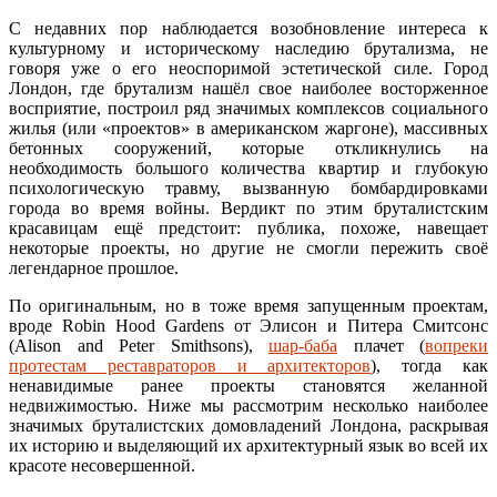
С недавних пор наблюдается возобновление интереса к
культурному и историческому наследию брутализма, не
говоря уже о его неоспоримой эстетической силе. Город
Лондон, где брутализм нашёл свое наиболее восторженное
восприятие, построил ряд значимых комплексов социального
жилья (или «проектов» в американском жаргоне), массивных
бетонных сооружений, которые откликнулись на
необходимость большого количества квартир и глубокую
психологическую травму, вызванную бомбардировками
города во время войны. Вердикт по этим бруталистским
красавицам ещё предстоит: публика, похоже, навещает
некоторые проекты, но другие не смогли пережить своё
легендарное прошлое.
По оригинальным, но в тоже время запущенным проектам,
вроде Robin Hood Gardens от Элисон и Питера Смитсонс
(Alison and Peter Smithsons),
шар-баба
плачет (
вопреки
протестам реставраторов и архитекторов
), тогда как
ненавидимые ранее проекты становятся желанной
недвижимостью. Ниже мы рассмотрим несколько наиболее
значимых бруталистских домовладений Лондона, раскрывая
их историю и выделяющий их архитектурный язык во всей их
красоте несовершенной.