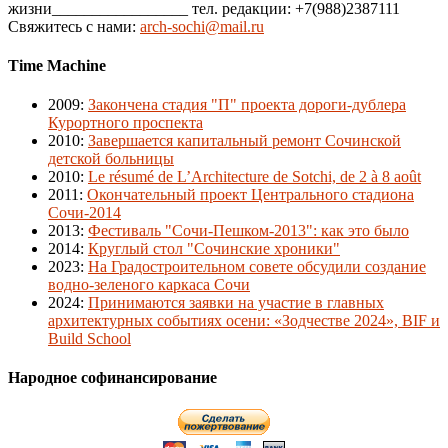
жизни_________________ тел. редакции: +7(988)2387111
Свяжитесь с нами:
arch-sochi@mail.ru
Time Machine
2009
:
Закончена стадия "П" проекта дороги-дублера
Курортного проспекта
2010
:
Завершается капитальный ремонт Сочинской
детской больницы
2010
:
Le résumé de L’Architecture de Sotchi, de 2 à 8 août
2011
:
Окончательный проект Центрального стадиона
Сочи-2014
2013
:
Фестиваль "Сочи-Пешком-2013": как это было
2014
:
Круглый стол "Сочинские хроники"
2023
:
На Градостроительном совете обсудили создание
водно-зеленого каркаса Сочи
2024
:
Принимаются заявки на участие в главных
архитектурных событиях осени: «Зодчестве 2024», BIF и
Build School
Народное софинансирование