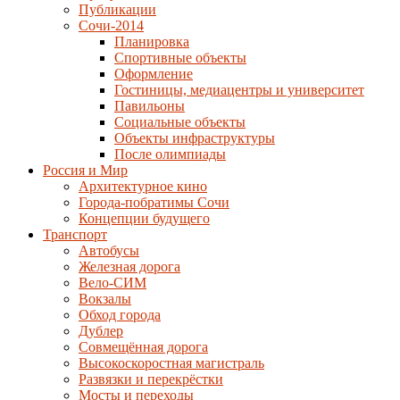
Публикации
Сочи-2014
Планировка
Спортивные объекты
Оформление
Гостиницы, медиацентры и университет
Павильоны
Социальные объекты
Объекты инфраструктуры
После олимпиады
Россия и Мир
Архитектурное кино
Города-побратимы Сочи
Концепции будущего
Транспорт
Автобусы
Железная дорога
Вело-СИМ
Вокзалы
Обход города
Дублер
Совмещённая дорога
Высокоскоростная магистраль
Развязки и перекрёстки
Мосты и переходы