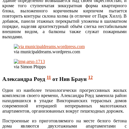
Здание определённо возвышается над своей окрестностью, и
кроме того ступенчатая зиккуратная форма квартирного
блока, выложенного коричневым кирпичом пытается
повторить контуры склона холма (в отличие от Парк Хилл). В
добавок, панели этажных перекрытий уложены в шахматном
порядке, наделяя архитектурный объём слегка нестабильным
внешним видом, а балконы также служат пожарными
выходами.
via municipaldreams.wordpress.com
via Simon Phipps
11
12
Александра Роуд
от Нив Браун
Один из наиболее технологически прогрессивных жилых
комплексов своего времени, Александра Роуд заменила район
находившихся в упадке Викторианских террасных домов
современной итерацией непрерывных малоэтажных
апартаментов, организованных вокруг пешеходных дорожек.
Построенные из приготовляемого на месте белого бетона
дома являются двухэтажными апартаментами с