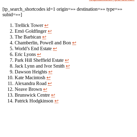
[tp_search_shortcodes id=1 origin=»» destination=»» type=»»
subid=»»]
Trellick Tower
↩
Ernö Goldfinger
↩
The Barbican
↩
Chamberlin, Powell and Bon
↩
World’s End Estate
↩
Eric Lyons
↩
Park Hill Sheffield Estate
↩
Jack Lynn and Ivor Smith
↩
Dawson Heights
↩
Kate Macintosh
↩
Alexandra Road
↩
Neave Brown
↩
Brunswick Centre
↩
Patrick Hodgkinson
↩