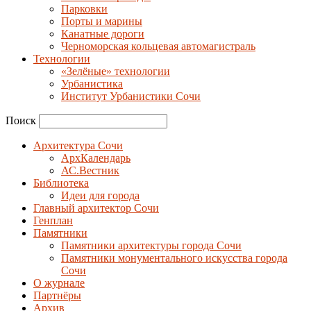
Парковки
Порты и марины
Канатные дороги
Черноморская кольцевая автомагистраль
Технологии
«Зелёные» технологии
Урбанистика
Институт Урбанистики Сочи
Поиск
Архитектура Сочи
АрхКалендарь
АС.Вестник
Библиотека
Идеи для города
Главный архитектор Сочи
Генплан
Памятники
Памятники архитектуры города Сочи
Памятники монументального искусства города
Сочи
О журнале
Партнёры
Архив