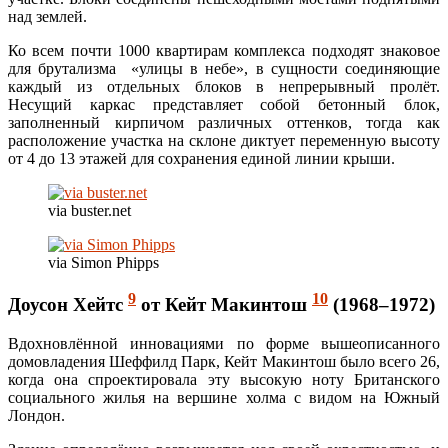
над землей.
Ко всем почти 1000 квартирам комплекса подходят знаковое
для брутализма «улицы в небе», в сущности соединяющие
каждый из отдельных блоков в непрерывный пролёт.
Несущий каркас представляет собой бетонный блок,
заполненный кирпичом различных оттенков, тогда как
расположение участка на склоне диктует переменную высоту
от 4 до 13 этажей для сохранения единой линии крыши.
via buster.net
via Simon Phipps
9
10
Доусон Хейтс
от Кейт Макинтош
(1968–1972)
Вдохновлённой инновациями по форме вышеописанного
домовладения Шеффилд Парк, Кейт Макинтош было всего 26,
когда она спроектировала эту высокую ноту Британского
социального жилья на вершине холма с видом на Южный
Лондон.