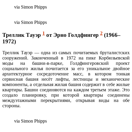
via Simon Phipps
via Simon Phipps
1
2
Треллик Тауэр
от Эрно Голдфингер
(1966–
1972)
Треллик Тауэр — одна из самых почитаемых бруталистских
сооружений. Законченный в 1972 на пике Корбюзьевской
моды на башни-в-парке, Голдфингеровский проект
социального жилья почитается за его уникальное двойное
архитектурное сосредоточение масс, в котором тонкая
сервисная башня несёт лифты, лестницы и механические
компоненты, а отдельная жилая башня содержит в себе жилые
квартиры. Башни соединяются на каждом третьем этаже. Это
создало планировку, при которой квартиры соединены
междуэтажными перекрытиями, открывая виды на обе
стороны.
via Simon Phipps