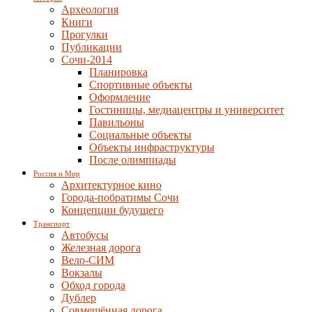
Археология
Книги
Прогулки
Публикации
Сочи-2014
Планировка
Спортивные объекты
Оформление
Гостиницы, медиацентры и университет
Павильоны
Социальные объекты
Объекты инфраструктуры
После олимпиады
Россия и Мир
Архитектурное кино
Города-побратимы Сочи
Концепции будущего
Транспорт
Автобусы
Железная дорога
Вело-СИМ
Вокзалы
Обход города
Дублер
Совмещённая дорога