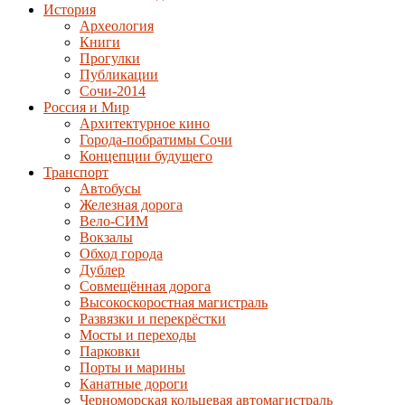
История
Археология
Книги
Прогулки
Публикации
Сочи-2014
Россия и Мир
Архитектурное кино
Города-побратимы Сочи
Концепции будущего
Транспорт
Автобусы
Железная дорога
Вело-СИМ
Вокзалы
Обход города
Дублер
Совмещённая дорога
Высокоскоростная магистраль
Развязки и перекрёстки
Мосты и переходы
Парковки
Порты и марины
Канатные дороги
Черноморская кольцевая автомагистраль