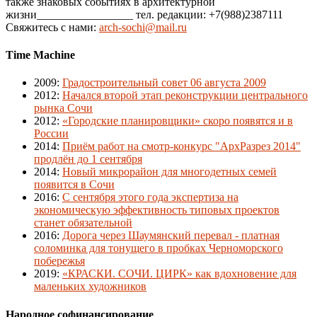
также знаковых событиях в архитектурной
жизни_________________ тел. редакции: +7(988)2387111
Свяжитесь с нами:
arch-sochi@mail.ru
Time Machine
2009
:
Градостроительный совет 06 августа 2009
2012
:
Начался второй этап реконструкции центрального
рынка Сочи
2012
:
«Городские планировщики» скоро появятся и в
России
2014
:
Приём работ на смотр-конкурс "АрхРазрез 2014"
продлён до 1 сентября
2014
:
Новый микрорайон для многодетных семей
появится в Сочи
2016
:
С сентября этого года экспертиза на
экономическую эффективность типовых проектов
станет обязательной
2016
:
Дорога через Шаумянский перевал - платная
соломинка для тонущего в пробках Черноморского
побережья
2019
:
«КРАСКИ. СОЧИ. ЦИРК» как вдохновение для
маленьких художников
Народное софинансирование