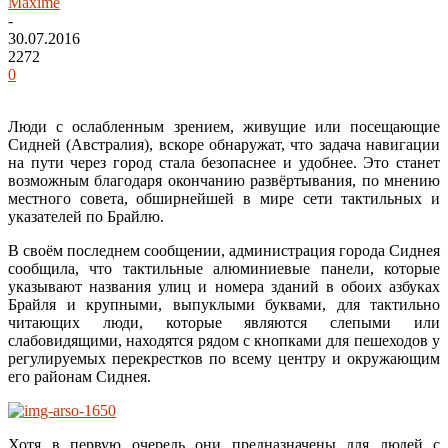
Maxime
-
30.07.2016
2272
0
Люди с ослабленным зрением, живущие или посещающие
Сидней (Австралия), вскоре обнаружат, что задача навигации
на пути через город стала безопаснее и удобнее. Это станет
возможным благодаря окончанию развёртывания, по мнению
местного совета, обширнейшей в мире сети тактильных и
указателей по Брайлю.
В своём последнем сообщении, администрация города Сиднея
сообщила, что тактильные алюминиевые панели, которые
указывают названия улиц и номера зданий в обоих азбуках
Брайля и крупными, выпуклыми буквами, для тактильно
читающих люди, которые являются слепыми или
слабовидящими, находятся рядом с кнопками для пешеходов у
регулируемых перекрестков по всему центру и окружающим
его районам Сиднея.
Хотя в первую очередь они предназначены для людей с