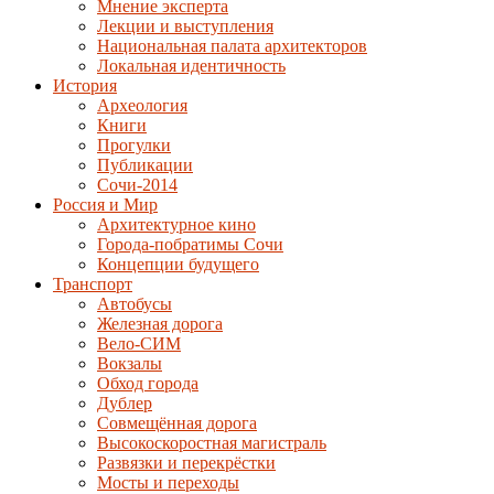
Мнение эксперта
Лекции и выступления
Национальная палата архитекторов
Локальная идентичность
История
Археология
Книги
Прогулки
Публикации
Сочи-2014
Россия и Мир
Архитектурное кино
Города-побратимы Сочи
Концепции будущего
Транспорт
Автобусы
Железная дорога
Вело-СИМ
Вокзалы
Обход города
Дублер
Совмещённая дорога
Высокоскоростная магистраль
Развязки и перекрёстки
Мосты и переходы