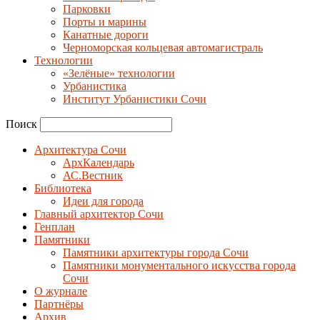
Парковки
Порты и марины
Канатные дороги
Черноморская кольцевая автомагистраль
Технологии
«Зелёные» технологии
Урбанистика
Институт Урбанистики Сочи
Поиск
Архитектура Сочи
АрхКалендарь
АС.Вестник
Библиотека
Идеи для города
Главный архитектор Сочи
Генплан
Памятники
Памятники архитектуры города Сочи
Памятники монументального искусства города
Сочи
О журнале
Партнёры
Архив