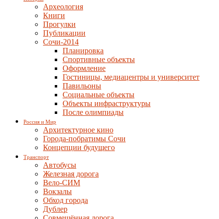
Археология
Книги
Прогулки
Публикации
Сочи-2014
Планировка
Спортивные объекты
Оформление
Гостиницы, медиацентры и университет
Павильоны
Социальные объекты
Объекты инфраструктуры
После олимпиады
Россия и Мир
Архитектурное кино
Города-побратимы Сочи
Концепции будущего
Транспорт
Автобусы
Железная дорога
Вело-СИМ
Вокзалы
Обход города
Дублер
Совмещённая дорога