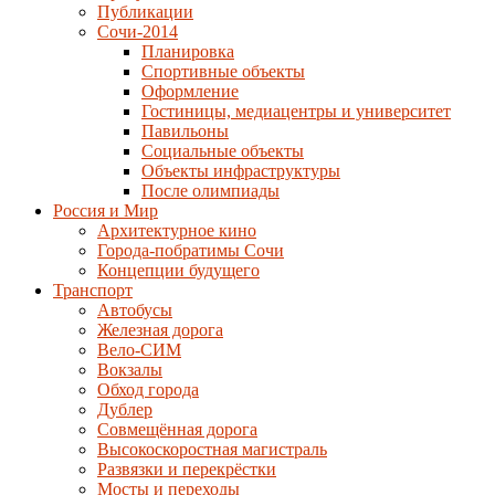
Публикации
Сочи-2014
Планировка
Спортивные объекты
Оформление
Гостиницы, медиацентры и университет
Павильоны
Социальные объекты
Объекты инфраструктуры
После олимпиады
Россия и Мир
Архитектурное кино
Города-побратимы Сочи
Концепции будущего
Транспорт
Автобусы
Железная дорога
Вело-СИМ
Вокзалы
Обход города
Дублер
Совмещённая дорога
Высокоскоростная магистраль
Развязки и перекрёстки
Мосты и переходы