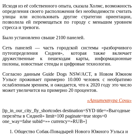
Исходя из её собственного опыта, сказала Холмс, возможность
определения своего расположения без необходимости считать
улицы или использовать другие стратегии ориентации,
позволила ей перемещаться по городу с меньшим уровнем
стресса и тревоги.
Было установлено свыше 2100 панелей.
Сеть панелей — часть городской системы «разборчивого
путеопределения Сиднея», которая также включает
дружественные к пешеходам карты, информационные
пилоны, новостные стенды и цифровые технологии.
Согласно данным Guide Dogs NSW/ACT, в Новом Южном
Уэльсе проживает примерно 10.000 человек с необратимо
ослабленным зрением, и ожидается, что к 2020 году это число
может увеличится на примерно 20 процентов.
«Архитектура Сочи»
[tp_in_our_city_fly_shortcodes destination=SYD title=»Выгодные
перелёты в Сидней» limit=100 paginate=true stops=0
one_way=false subid=»» currency=»RUB»]
Общество Собак-Повадырей Нового Южного Уэльса и