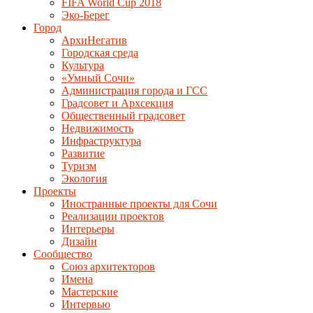
FIFA World Cup 2018
Эко-Берег
Город
АрхиНегатив
Городская среда
Культура
«Умный Сочи»
Администрация города и ГСС
Градсовет и Архсекция
Общественный градсовет
Недвижимость
Инфраструктура
Развитие
Туризм
Экология
Проекты
Иностранные проекты для Сочи
Реализации проектов
Интерьеры
Дизайн
Сообщество
Союз архитекторов
Имена
Мастерские
Интервью