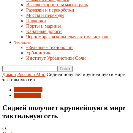
Высокоскоростная магистраль
Развязки и перекрёстки
Мосты и переходы
Парковки
Порты и марины
Канатные дороги
Черноморская кольцевая автомагистраль
Технологии
«Зелёные» технологии
Урбанистика
Институт Урбанистики Сочи
Домой
Россия и Мир
Сидней получает крупнейшую в мире
тактильную сеть
Россия и Мир
Урбанистика
Сидней получает крупнейшую в мире
тактильную сеть
От