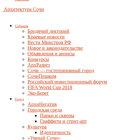
Архитектура Сочи
События
Бродячий лекторий
Краевые новости
Вести Минстроя РФ
Новое в законодательстве
Объявления и анонсы
Конкурсы
АрхРазрез
Сочи — гостеприимный город
СочиПешком
Российский инвестиционный форум
FIFA World Cup 2018
Эко-Берег
Город
АрхиНегатив
Городская среда
Парки и скверы
Граффити и стрит-арт
Культура
Идентичность
«Умный Сочи»