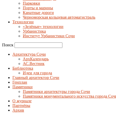
Парковки
Порты и марины
Канатные дороги
Черноморская кольцевая автомагистраль
Технологии
«Зелёные» технологии
Урбанистика
Институт Урбанистики Сочи
Поиск
Архитектура Сочи
АрхКалендарь
АС.Вестник
Библиотека
Идеи для города
Главный архитектор Сочи
Генплан
Памятники
Памятники архитектуры города Сочи
Памятники монументального искусства города Соч
О журнале
Партнёры
Архив