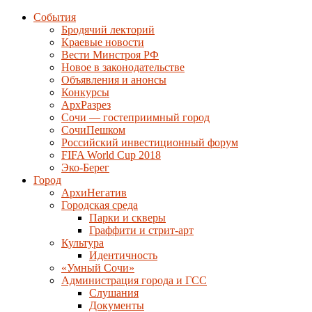
События
Бродячий лекторий
Краевые новости
Вести Минстроя РФ
Новое в законодательстве
Объявления и анонсы
Конкурсы
АрхРазрез
Сочи — гостеприимный город
СочиПешком
Российский инвестиционный форум
FIFA World Cup 2018
Эко-Берег
Город
АрхиНегатив
Городская среда
Парки и скверы
Граффити и стрит-арт
Культура
Идентичность
«Умный Сочи»
Администрация города и ГСС
Слушания
Документы