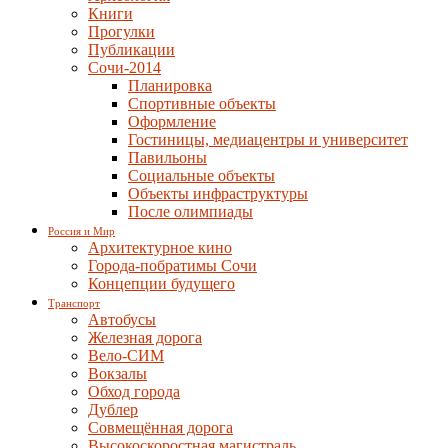
Книги
Прогулки
Публикации
Сочи-2014
Планировка
Спортивные объекты
Оформление
Гостиницы, медиацентры и университет
Павильоны
Социальные объекты
Объекты инфраструктуры
После олимпиады
Россия и Мир
Архитектурное кино
Города-побратимы Сочи
Концепции будущего
Транспорт
Автобусы
Железная дорога
Вело-СИМ
Вокзалы
Обход города
Дублер
Совмещённая дорога
Высокоскоростная магистраль