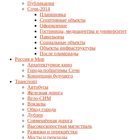
Публикации
Сочи-2014
Планировка
Спортивные объекты
Оформление
Гостиницы, медиацентры и университет
Павильоны
Социальные объекты
Объекты инфраструктуры
После олимпиады
Россия и Мир
Архитектурное кино
Города-побратимы Сочи
Концепции будущего
Транспорт
Автобусы
Железная дорога
Вело-СИМ
Вокзалы
Обход города
Дублер
Совмещённая дорога
Высокоскоростная магистраль
Развязки и перекрёстки
Мосты и переходы