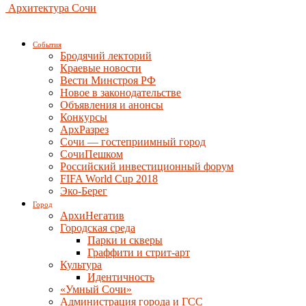
Архитектура Сочи
События
Бродячий лекторий
Краевые новости
Вести Минстроя РФ
Новое в законодательстве
Объявления и анонсы
Конкурсы
АрхРазрез
Сочи — гостеприимный город
СочиПешком
Российский инвестиционный форум
FIFA World Cup 2018
Эко-Берег
Город
АрхиНегатив
Городская среда
Парки и скверы
Граффити и стрит-арт
Культура
Идентичность
«Умный Сочи»
Администрация города и ГСС