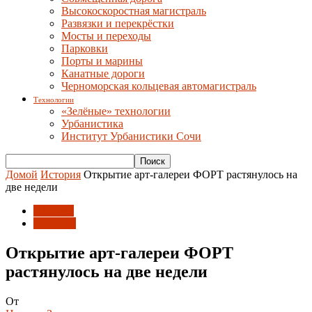
Высокоскоростная магистраль
Развязки и перекрёстки
Мосты и переходы
Парковки
Порты и марины
Канатные дороги
Черноморская кольцевая автомагистраль
Технологии
«Зелёные» технологии
Урбанистика
Институт Урбанистики Сочи
Домой
История
Открытие арт-галереи ФОРТ растянулось на
две недели
История
События
Открытие арт-галереи ФОРТ
растянулось на две недели
От