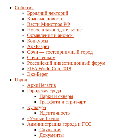
События
Бродячий лекторий
Краевые новости
Вести Минстроя РФ
Новое в законодательстве
Объявления и анонсы
Конкурсы
АрхРазрез
Сочи — гостеприимный город
СочиПешком
Российский инвестиционный форум
FIFA World Cup 2018
Эко-Берег
Город
АрхиНегатив
Городская среда
Парки и скверы
Граффити и стрит-арт
Культура
Идентичность
«Умный Сочи»
Администрация города и ГСС
Слушания
Документы