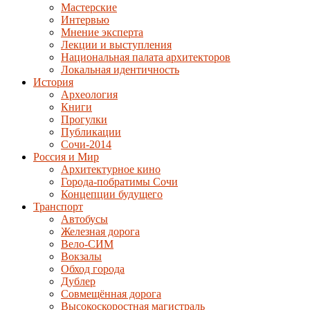
Мастерские
Интервью
Мнение эксперта
Лекции и выступления
Национальная палата архитекторов
Локальная идентичность
История
Археология
Книги
Прогулки
Публикации
Сочи-2014
Россия и Мир
Архитектурное кино
Города-побратимы Сочи
Концепции будущего
Транспорт
Автобусы
Железная дорога
Вело-СИМ
Вокзалы
Обход города
Дублер
Совмещённая дорога
Высокоскоростная магистраль