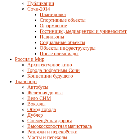
Публикации
Сочи-2014
Планировка
Спортивные объекты
Оформление
Гостиницы, медиацентры и университет
Павильоны
Социальные объекты
Объекты инфраструктуры
После олимпиады
Россия и Мир
Архитектурное кино
Города-побратимы Сочи
Концепции будущего
Транспорт
Автобусы
Железная дорога
Вело-СИМ
Вокзалы
Обход города
Дублер
Совмещённая дорога
Высокоскоростная магистраль
Развязки и перекрёстки
Мосты и переходы