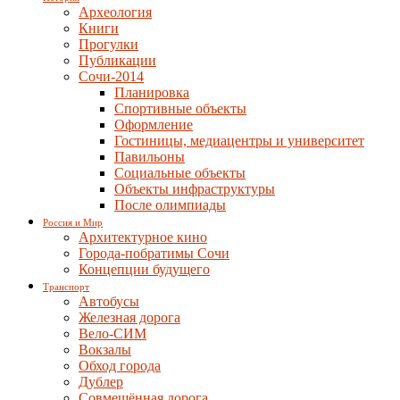
Археология
Книги
Прогулки
Публикации
Сочи-2014
Планировка
Спортивные объекты
Оформление
Гостиницы, медиацентры и университет
Павильоны
Социальные объекты
Объекты инфраструктуры
После олимпиады
Россия и Мир
Архитектурное кино
Города-побратимы Сочи
Концепции будущего
Транспорт
Автобусы
Железная дорога
Вело-СИМ
Вокзалы
Обход города
Дублер
Совмещённая дорога