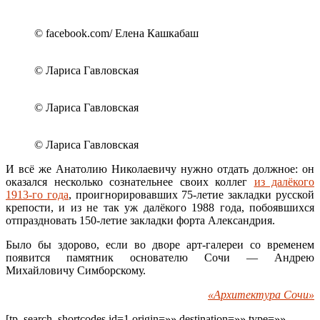
© facebook.com/ Елена Кашкабаш
© Лариса Гавловская
© Лариса Гавловская
© Лариса Гавловская
И всё же Анатолию Николаевичу нужно отдать должное: он
оказался несколько сознательнее своих коллег
из далёкого
1913-го года
, проигнорировавших 75-летие закладки русской
крепости, и из не так уж далёкого 1988 года, побоявшихся
отпраздновать 150-летие закладки форта Александрия.
Было бы здорово, если во дворе арт-галереи со временем
появится памятник основателю Сочи — Андрею
Михайловичу Симборскому.
«Архитектура Сочи»
[tp_search_shortcodes id=1 origin=»» destination=»» type=»»