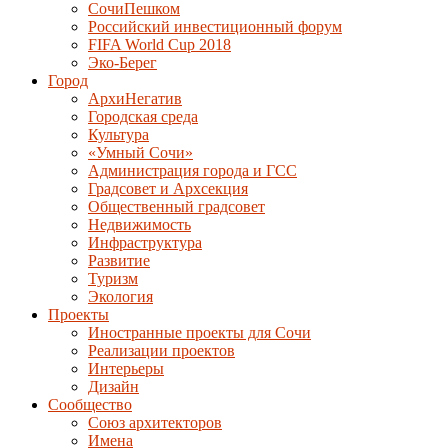
СочиПешком
Российский инвестиционный форум
FIFA World Cup 2018
Эко-Берег
Город
АрхиНегатив
Городская среда
Культура
«Умный Сочи»
Администрация города и ГСС
Градсовет и Архсекция
Общественный градсовет
Недвижимость
Инфраструктура
Развитие
Туризм
Экология
Проекты
Иностранные проекты для Сочи
Реализации проектов
Интерьеры
Дизайн
Сообщество
Союз архитекторов
Имена