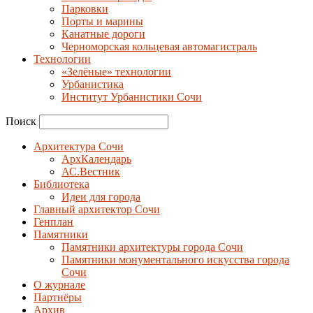
Парковки
Порты и марины
Канатные дороги
Черноморская кольцевая автомагистраль
Технологии
«Зелёные» технологии
Урбанистика
Институт Урбанистики Сочи
Поиск
Архитектура Сочи
АрхКалендарь
АС.Вестник
Библиотека
Идеи для города
Главный архитектор Сочи
Генплан
Памятники
Памятники архитектуры города Сочи
Памятники монументального искусства города
Сочи
О журнале
Партнёры
Архив