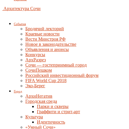
Архитектура Сочи
События
Бродячий лекторий
Краевые новости
Вести Минстроя РФ
Новое в законодательстве
Объявления и анонсы
Конкурсы
АрхРазрез
Сочи — гостеприимный город
СочиПешком
Российский инвестиционный форум
FIFA World Cup 2018
Эко-Берег
Город
АрхиНегатив
Городская среда
Парки и скверы
Граффити и стрит-арт
Культура
Идентичность
«Умный Сочи»