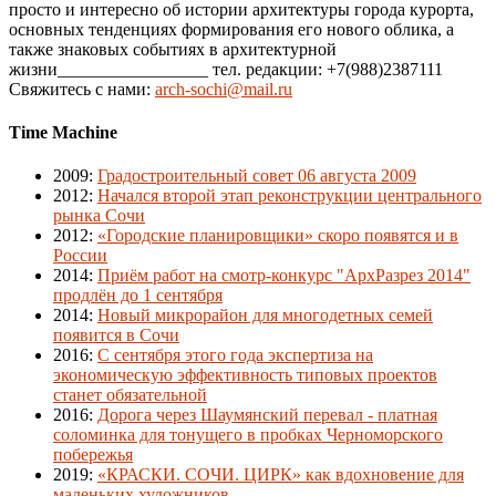
просто и интересно об истории архитектуры города курорта,
основных тенденциях формирования его нового облика, а
также знаковых событиях в архитектурной
жизни_________________ тел. редакции: +7(988)2387111
Свяжитесь с нами:
arch-sochi@mail.ru
Time Machine
2009
:
Градостроительный совет 06 августа 2009
2012
:
Начался второй этап реконструкции центрального
рынка Сочи
2012
:
«Городские планировщики» скоро появятся и в
России
2014
:
Приём работ на смотр-конкурс "АрхРазрез 2014"
продлён до 1 сентября
2014
:
Новый микрорайон для многодетных семей
появится в Сочи
2016
:
С сентября этого года экспертиза на
экономическую эффективность типовых проектов
станет обязательной
2016
:
Дорога через Шаумянский перевал - платная
соломинка для тонущего в пробках Черноморского
побережья
2019
:
«КРАСКИ. СОЧИ. ЦИРК» как вдохновение для
маленьких художников