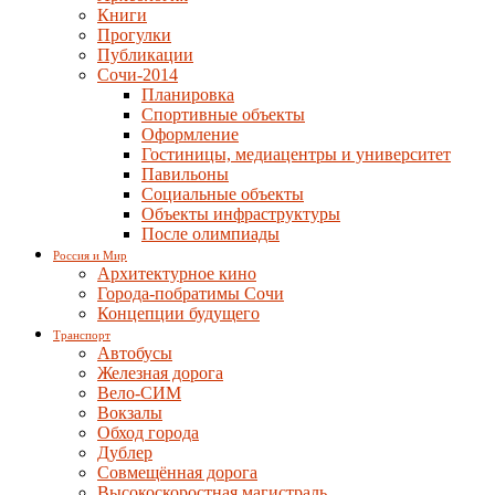
Книги
Прогулки
Публикации
Сочи-2014
Планировка
Спортивные объекты
Оформление
Гостиницы, медиацентры и университет
Павильоны
Социальные объекты
Объекты инфраструктуры
После олимпиады
Россия и Мир
Архитектурное кино
Города-побратимы Сочи
Концепции будущего
Транспорт
Автобусы
Железная дорога
Вело-СИМ
Вокзалы
Обход города
Дублер
Совмещённая дорога
Высокоскоростная магистраль