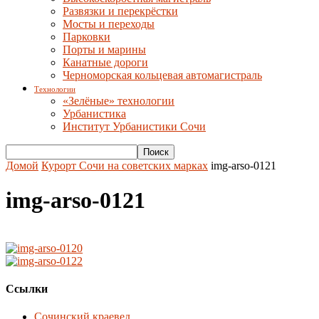
Развязки и перекрёстки
Мосты и переходы
Парковки
Порты и марины
Канатные дороги
Черноморская кольцевая автомагистраль
Технологии
«Зелёные» технологии
Урбанистика
Институт Урбанистики Сочи
Домой
Курорт Сочи на советских марках
img-arso-0121
img-arso-0121
Ссылки
Сочинский краевед