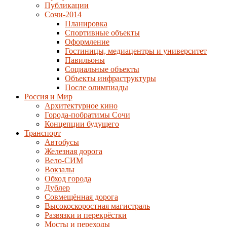
Публикации
Сочи-2014
Планировка
Спортивные объекты
Оформление
Гостиницы, медиацентры и университет
Павильоны
Социальные объекты
Объекты инфраструктуры
После олимпиады
Россия и Мир
Архитектурное кино
Города-побратимы Сочи
Концепции будущего
Транспорт
Автобусы
Железная дорога
Вело-СИМ
Вокзалы
Обход города
Дублер
Совмещённая дорога
Высокоскоростная магистраль
Развязки и перекрёстки
Мосты и переходы