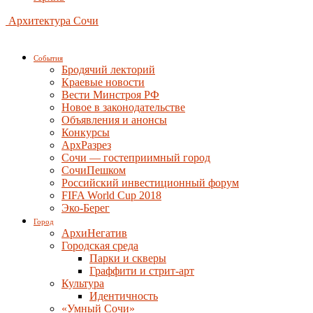
Архитектура Сочи
События
Бродячий лекторий
Краевые новости
Вести Минстроя РФ
Новое в законодательстве
Объявления и анонсы
Конкурсы
АрхРазрез
Сочи — гостеприимный город
СочиПешком
Российский инвестиционный форум
FIFA World Cup 2018
Эко-Берег
Город
АрхиНегатив
Городская среда
Парки и скверы
Граффити и стрит-арт
Культура
Идентичность
«Умный Сочи»