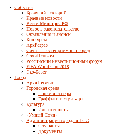
События
Бродячий лекторий
Краевые новости
Вести Минстроя РФ
Новое в законодательстве
Объявления и анонсы
Конкурсы
АрхРазрез
Сочи — гостеприимный город
СочиПешком
Российский инвестиционный форум
FIFA World Cup 2018
Эко-Берег
Город
АрхиНегатив
Городская среда
Парки и скверы
Граффити и стрит-арт
Культура
Идентичность
«Умный Сочи»
Администрация города и ГСС
Слушания
Документы