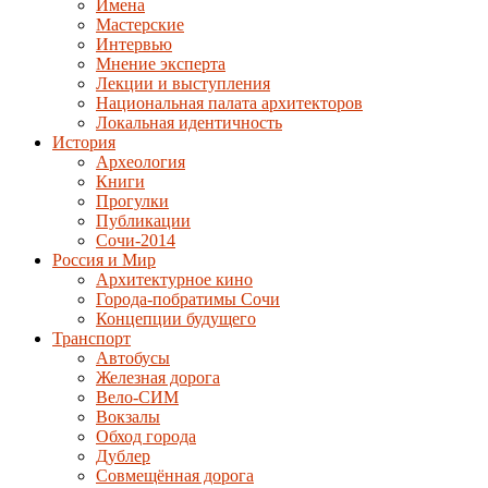
Имена
Мастерские
Интервью
Мнение эксперта
Лекции и выступления
Национальная палата архитекторов
Локальная идентичность
История
Археология
Книги
Прогулки
Публикации
Сочи-2014
Россия и Мир
Архитектурное кино
Города-побратимы Сочи
Концепции будущего
Транспорт
Автобусы
Железная дорога
Вело-СИМ
Вокзалы
Обход города
Дублер
Совмещённая дорога