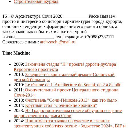
Строительный журнал
16+ © Архитектура Сочи 2026___________ Рассказываем
просто и интересно об истории архитектуры города курорта,
основных тенденциях формирования его нового облика, а
также знаковых событиях в архитектурной
жизни_________________ тел. редакции: +7(988)2387111
Свяжитесь с нами:
arch-sochi@mail.ru
Time Machine
2009
:
Закончена стадия "П" проекта дороги-дублера
Курортного проспекта
2010
:
Завершается капитальный ремонт Сочинской
детской больницы
2010
:
Le résumé de L’Architecture de Sotchi, de 2 à 8 août
2011
:
Окончательный проект Центрального стадиона
Сочи-2014
2013
:
Фестиваль "Сочи-Пешком-2013": как это было
2014
:
Круглый стол "Сочинские хроники"
2023
:
На Градостроительном совете обсудили создание
водно-зеленого каркаса Сочи
2024
:
Принимаются заявки на участие в главных
архитектурных событиях осени: «Зодчестве 2024», BIF и