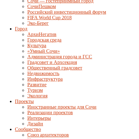
Сочи — гостеприимный город
СочиПешком
Российский инвестиционный форум
FIFA World Cup 2018
Эко-Берег
Город
АрхиНегатив
Городская среда
Культура
«Умный Сочи»
Администрация города и ГСС
Градсовет и Архсекция
Общественный градсовет
Недвижимость
Инфраструктура
Развитие
Туризм
Экология
Проекты
Иностранные проекты для Сочи
Реализации проектов
Интерьеры
Дизайн
Сообщество
Союз архитекторов