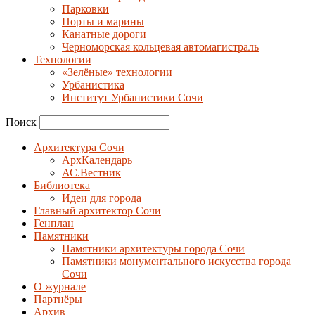
Парковки
Порты и марины
Канатные дороги
Черноморская кольцевая автомагистраль
Технологии
«Зелёные» технологии
Урбанистика
Институт Урбанистики Сочи
Поиск
Архитектура Сочи
АрхКалендарь
АС.Вестник
Библиотека
Идеи для города
Главный архитектор Сочи
Генплан
Памятники
Памятники архитектуры города Сочи
Памятники монументального искусства города
Сочи
О журнале
Партнёры
Архив