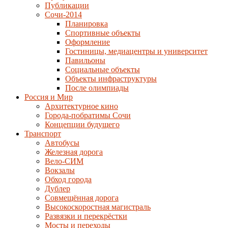
Публикации
Сочи-2014
Планировка
Спортивные объекты
Оформление
Гостиницы, медиацентры и университет
Павильоны
Социальные объекты
Объекты инфраструктуры
После олимпиады
Россия и Мир
Архитектурное кино
Города-побратимы Сочи
Концепции будущего
Транспорт
Автобусы
Железная дорога
Вело-СИМ
Вокзалы
Обход города
Дублер
Совмещённая дорога
Высокоскоростная магистраль
Развязки и перекрёстки
Мосты и переходы