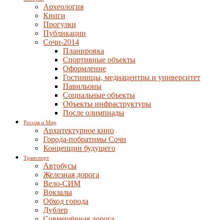
Археология
Книги
Прогулки
Публикации
Сочи-2014
Планировка
Спортивные объекты
Оформление
Гостиницы, медиацентры и университет
Павильоны
Социальные объекты
Объекты инфраструктуры
После олимпиады
Россия и Мир
Архитектурное кино
Города-побратимы Сочи
Концепции будущего
Транспорт
Автобусы
Железная дорога
Вело-СИМ
Вокзалы
Обход города
Дублер
Совмещённая дорога