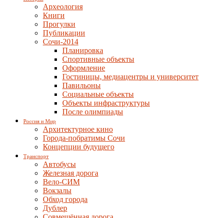
Археология
Книги
Прогулки
Публикации
Сочи-2014
Планировка
Спортивные объекты
Оформление
Гостиницы, медиацентры и университет
Павильоны
Социальные объекты
Объекты инфраструктуры
После олимпиады
Россия и Мир
Архитектурное кино
Города-побратимы Сочи
Концепции будущего
Транспорт
Автобусы
Железная дорога
Вело-СИМ
Вокзалы
Обход города
Дублер
Совмещённая дорога