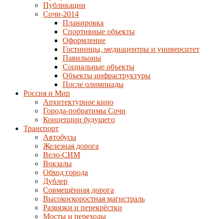
Публикации
Сочи-2014
Планировка
Спортивные объекты
Оформление
Гостиницы, медиацентры и университет
Павильоны
Социальные объекты
Объекты инфраструктуры
После олимпиады
Россия и Мир
Архитектурное кино
Города-побратимы Сочи
Концепции будущего
Транспорт
Автобусы
Железная дорога
Вело-СИМ
Вокзалы
Обход города
Дублер
Совмещённая дорога
Высокоскоростная магистраль
Развязки и перекрёстки
Мосты и переходы