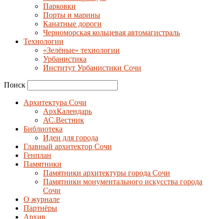
Парковки
Порты и марины
Канатные дороги
Черноморская кольцевая автомагистраль
Технологии
«Зелёные» технологии
Урбанистика
Институт Урбанистики Сочи
Поиск
Архитектура Сочи
АрхКалендарь
АС.Вестник
Библиотека
Идеи для города
Главный архитектор Сочи
Генплан
Памятники
Памятники архитектуры города Сочи
Памятники монументального искусства города
Сочи
О журнале
Партнёры
Архив