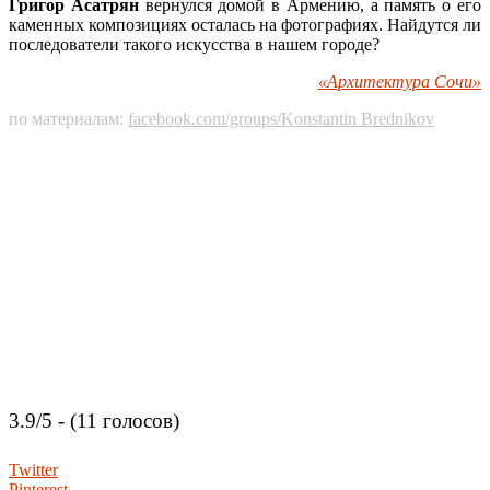
Григор Асатрян
вернулся домой в Армению, а память о его
каменных композициях осталась на фотографиях. Найдутся ли
последователи такого искусства в нашем городе?
«Архитектура Сочи»
по материалам:
facebook.com/groups/Konstantin Brednikov
3.9/5 - (11 голосов)
Twitter
Pinterest