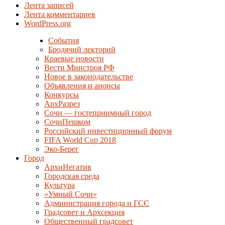
Лента записей
Лента комментариев
WordPress.org
События
Бродячий лекторий
Краевые новости
Вести Минстроя РФ
Новое в законодательстве
Объявления и анонсы
Конкурсы
АрхРазрез
Сочи — гостеприимный город
СочиПешком
Российский инвестиционный форум
FIFA World Cup 2018
Эко-Берег
Город
АрхиНегатив
Городская среда
Культура
«Умный Сочи»
Администрация города и ГСС
Градсовет и Архсекция
Общественный градсовет