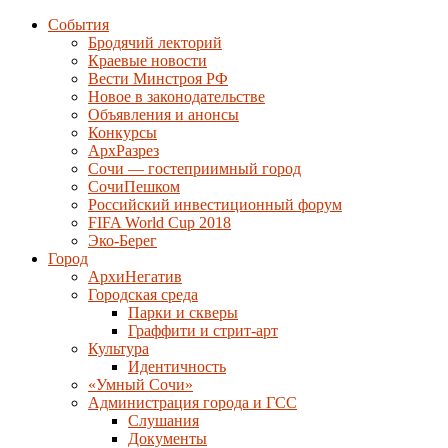
События
Бродячий лекторий
Краевые новости
Вести Минстроя РФ
Новое в законодательстве
Объявления и анонсы
Конкурсы
АрхРазрез
Сочи — гостеприимный город
СочиПешком
Российский инвестиционный форум
FIFA World Cup 2018
Эко-Берег
Город
АрхиНегатив
Городская среда
Парки и скверы
Граффити и стрит-арт
Культура
Идентичность
«Умный Сочи»
Администрация города и ГСС
Слушания
Документы