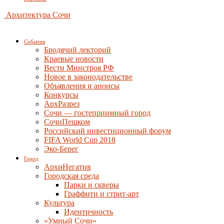
Архитектура Сочи
События
Бродячий лекторий
Краевые новости
Вести Минстроя РФ
Новое в законодательстве
Объявления и анонсы
Конкурсы
АрхРазрез
Сочи — гостеприимный город
СочиПешком
Российский инвестиционный форум
FIFA World Cup 2018
Эко-Берег
Город
АрхиНегатив
Городская среда
Парки и скверы
Граффити и стрит-арт
Культура
Идентичность
«Умный Сочи»