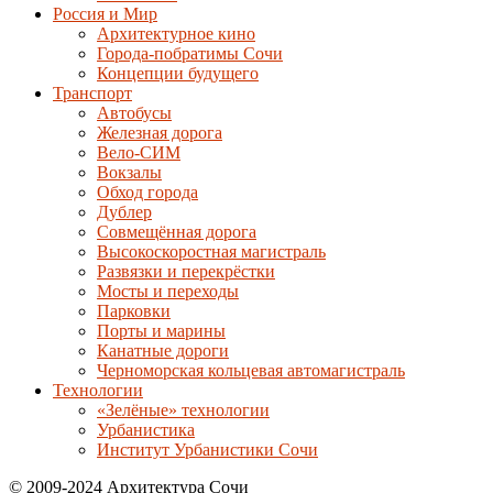
Россия и Мир
Архитектурное кино
Города-побратимы Сочи
Концепции будущего
Транспорт
Автобусы
Железная дорога
Вело-СИМ
Вокзалы
Обход города
Дублер
Совмещённая дорога
Высокоскоростная магистраль
Развязки и перекрёстки
Мосты и переходы
Парковки
Порты и марины
Канатные дороги
Черноморская кольцевая автомагистраль
Технологии
«Зелёные» технологии
Урбанистика
Институт Урбанистики Сочи
© 2009-2024 Архитектура Сочи