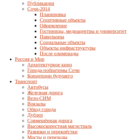
Публикации
Сочи-2014
Планировка
Спортивные объекты
Оформление
Гостиницы, медиацентры и университет
Павильоны
Социальные объекты
Объекты инфраструктуры
После олимпиады
Россия и Мир
Архитектурное кино
Города-побратимы Сочи
Концепции будущего
Транспорт
Автобусы
Железная дорога
Вело-СИМ
Вокзалы
Обход города
Дублер
Совмещённая дорога
Высокоскоростная магистраль
Развязки и перекрёстки
Мосты и переходы