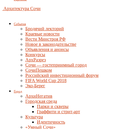
Архитектура Сочи
События
Бродячий лекторий
Краевые новости
Вести Минстроя РФ
Новое в законодательстве
Объявления и анонсы
Конкурсы
АрхРазрез
Сочи — гостеприимный город
СочиПешком
Российский инвестиционный форум
FIFA World Cup 2018
Эко-Берег
Город
АрхиНегатив
Городская среда
Парки и скверы
Граффити и стрит-арт
Культура
Идентичность
«Умный Сочи»