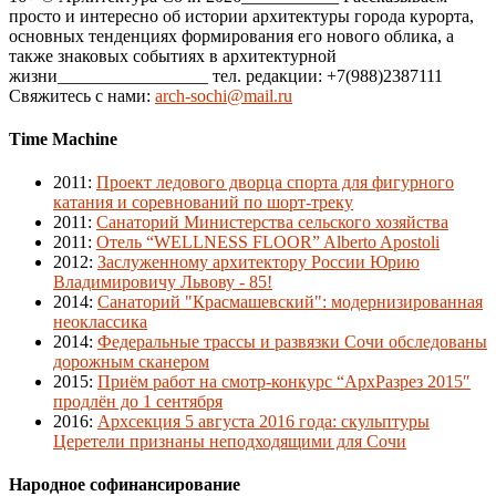
просто и интересно об истории архитектуры города курорта,
основных тенденциях формирования его нового облика, а
также знаковых событиях в архитектурной
жизни_________________ тел. редакции: +7(988)2387111
Свяжитесь с нами:
arch-sochi@mail.ru
Time Machine
2011
:
Проект ледового дворца спорта для фигурного
катания и соревнований по шорт-треку
2011
:
Санаторий Министерства сельского хозяйства
2011
:
Отель “WELLNESS FLOOR” Alberto Apostoli
2012
:
Заслуженному архитектору России Юрию
Владимировичу Львову - 85!
2014
:
Санаторий "Красмашевский": модернизированная
неоклассика
2014
:
Федеральные трассы и развязки Сочи обследованы
дорожным сканером
2015
:
Приём работ на смотр-конкурс “АрхРазрез 2015″
продлён до 1 сентября
2016
:
Архсекция 5 августа 2016 года: скульптуры
Церетели признаны неподходящими для Сочи
Народное софинансирование