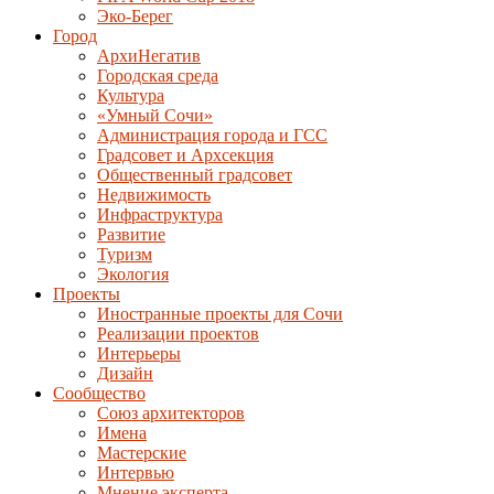
Эко-Берег
Город
АрхиНегатив
Городская среда
Культура
«Умный Сочи»
Администрация города и ГСС
Градсовет и Архсекция
Общественный градсовет
Недвижимость
Инфраструктура
Развитие
Туризм
Экология
Проекты
Иностранные проекты для Сочи
Реализации проектов
Интерьеры
Дизайн
Сообщество
Союз архитекторов
Имена
Мастерские
Интервью
Мнение эксперта