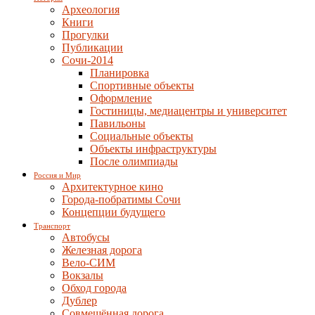
Археология
Книги
Прогулки
Публикации
Сочи-2014
Планировка
Спортивные объекты
Оформление
Гостиницы, медиацентры и университет
Павильоны
Социальные объекты
Объекты инфраструктуры
После олимпиады
Россия и Мир
Архитектурное кино
Города-побратимы Сочи
Концепции будущего
Транспорт
Автобусы
Железная дорога
Вело-СИМ
Вокзалы
Обход города
Дублер
Совмещённая дорога