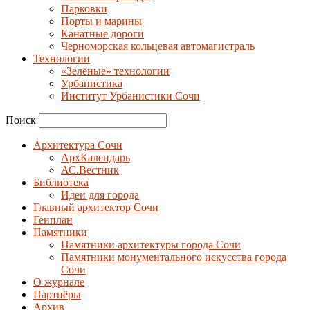
Парковки
Порты и марины
Канатные дороги
Черноморская кольцевая автомагистраль
Технологии
«Зелёные» технологии
Урбанистика
Институт Урбанистики Сочи
Поиск
Архитектура Сочи
АрхКалендарь
АС.Вестник
Библиотека
Идеи для города
Главный архитектор Сочи
Генплан
Памятники
Памятники архитектуры города Сочи
Памятники монументального искусства города
Сочи
О журнале
Партнёры
Архив