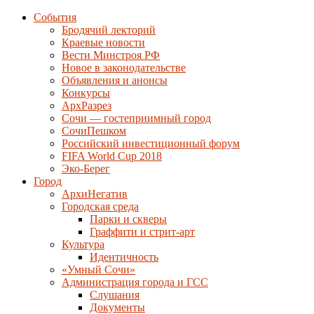
События
Бродячий лекторий
Краевые новости
Вести Минстроя РФ
Новое в законодательстве
Объявления и анонсы
Конкурсы
АрхРазрез
Сочи — гостеприимный город
СочиПешком
Российский инвестиционный форум
FIFA World Cup 2018
Эко-Берег
Город
АрхиНегатив
Городская среда
Парки и скверы
Граффити и стрит-арт
Культура
Идентичность
«Умный Сочи»
Администрация города и ГСС
Слушания
Документы