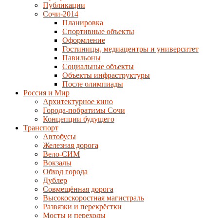
Публикации
Сочи-2014
Планировка
Спортивные объекты
Оформление
Гостиницы, медиацентры и университет
Павильоны
Социальные объекты
Объекты инфраструктуры
После олимпиады
Россия и Мир
Архитектурное кино
Города-побратимы Сочи
Концепции будущего
Транспорт
Автобусы
Железная дорога
Вело-СИМ
Вокзалы
Обход города
Дублер
Совмещённая дорога
Высокоскоростная магистраль
Развязки и перекрёстки
Мосты и переходы