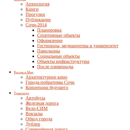
Археология
Книги
Прогулки
Публикации
Сочи-2014
Планировка
Спортивные объекты
Оформление
Гостиницы, медиацентры и университет
Павильоны
Социальные объекты
Объекты инфраструктуры
После олимпиады
Россия и Мир
Архитектурное кино
Города-побратимы Сочи
Концепции будущего
Транспорт
Автобусы
Железная дорога
Вело-СИМ
Вокзалы
Обход города
Дублер
Совмещённая дорога