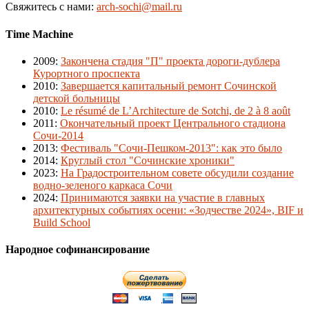
Свяжитесь с нами:
arch-sochi@mail.ru
Time Machine
2009
:
Закончена стадия "П" проекта дороги-дублера
Курортного проспекта
2010
:
Завершается капитальный ремонт Сочинской
детской больницы
2010
:
Le résumé de L’Architecture de Sotchi, de 2 à 8 août
2011
:
Окончательный проект Центрального стадиона
Сочи-2014
2013
:
Фестиваль "Сочи-Пешком-2013": как это было
2014
:
Круглый стол "Сочинские хроники"
2023
:
На Градостроительном совете обсудили создание
водно-зеленого каркаса Сочи
2024
:
Принимаются заявки на участие в главных
архитектурных событиях осени: «Зодчестве 2024», BIF и
Build School
Народное софинансирование