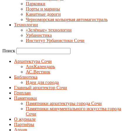
Парковки
Порты и марины
Канатные дороги
Черноморская кольцевая автомагистраль
Технологии
«Зелёные» технологии
Урбанистика
Институт Урбанистики Сочи
Поиск
Архитектура Сочи
АрхКалендарь
АС.Вестник
Библиотека
Идеи для города
Главный архитектор Сочи
Генплан
Памятники
Памятники архитектуры города Сочи
Памятники монументального искусства города
Сочи
О журнале
Партнёры
Архив