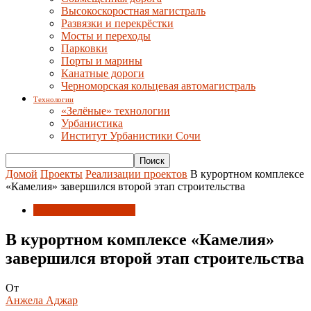
Высокоскоростная магистраль
Развязки и перекрёстки
Мосты и переходы
Парковки
Порты и марины
Канатные дороги
Черноморская кольцевая автомагистраль
Технологии
«Зелёные» технологии
Урбанистика
Институт Урбанистики Сочи
Домой
Проекты
Реализации проектов
В курортном комплексе
«Камелия» завершился второй этап строительства
Реализации проектов
В курортном комплексе «Камелия»
завершился второй этап строительства
От
Анжела Аджар