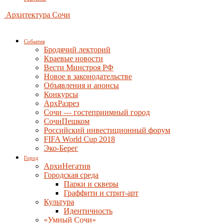
Архитектура Сочи
События
Бродячий лекторий
Краевые новости
Вести Минстроя РФ
Новое в законодательстве
Объявления и анонсы
Конкурсы
АрхРазрез
Сочи — гостеприимный город
СочиПешком
Российский инвестиционный форум
FIFA World Cup 2018
Эко-Берег
Город
АрхиНегатив
Городская среда
Парки и скверы
Граффити и стрит-арт
Культура
Идентичность
«Умный Сочи»