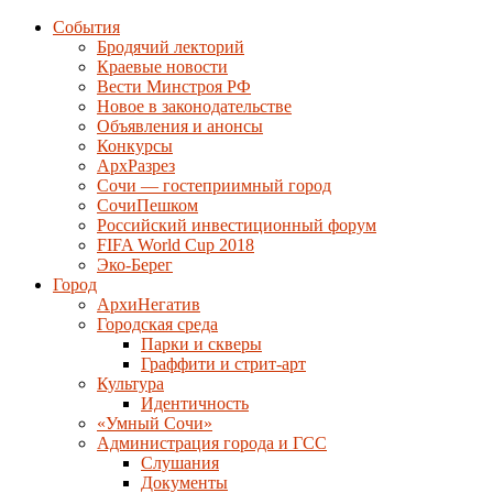
События
Бродячий лекторий
Краевые новости
Вести Минстроя РФ
Новое в законодательстве
Объявления и анонсы
Конкурсы
АрхРазрез
Сочи — гостеприимный город
СочиПешком
Российский инвестиционный форум
FIFA World Cup 2018
Эко-Берег
Город
АрхиНегатив
Городская среда
Парки и скверы
Граффити и стрит-арт
Культура
Идентичность
«Умный Сочи»
Администрация города и ГСС
Слушания
Документы