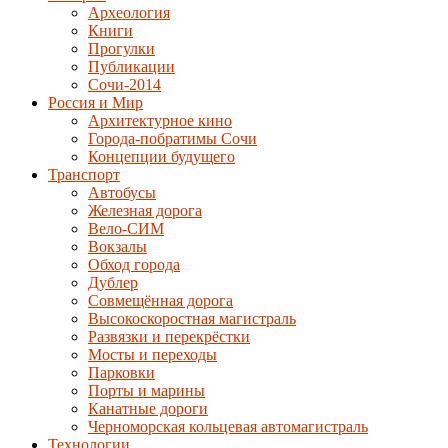
Археология
Книги
Прогулки
Публикации
Сочи-2014
Россия и Мир
Архитектурное кино
Города-побратимы Сочи
Концепции будущего
Транспорт
Автобусы
Железная дорога
Вело-СИМ
Вокзалы
Обход города
Дублер
Совмещённая дорога
Высокоскоростная магистраль
Развязки и перекрёстки
Мосты и переходы
Парковки
Порты и марины
Канатные дороги
Черноморская кольцевая автомагистраль
Технологии