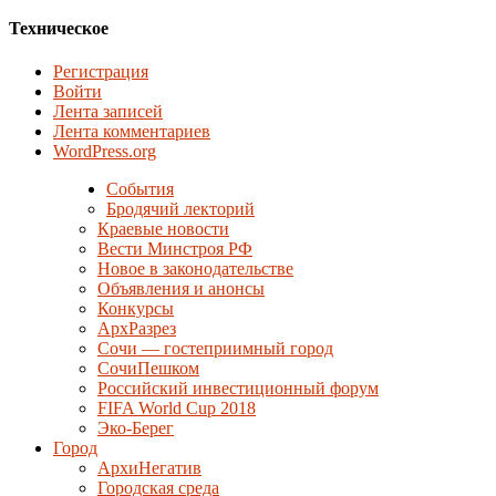
Техническое
Регистрация
Войти
Лента записей
Лента комментариев
WordPress.org
События
Бродячий лекторий
Краевые новости
Вести Минстроя РФ
Новое в законодательстве
Объявления и анонсы
Конкурсы
АрхРазрез
Сочи — гостеприимный город
СочиПешком
Российский инвестиционный форум
FIFA World Cup 2018
Эко-Берег
Город
АрхиНегатив
Городская среда