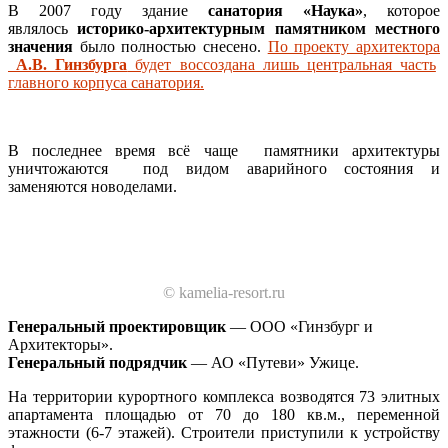
В 2007 году здание
санатория «Наука»
, которое
являлось
историко-архитектурным памятником местного
значения
было полностью снесено.
По проекту архитектора
А.В. Гинзбурга
будет воссоздана лишь центральная часть
главного корпуса санатория.
В последнее время всё чаще памятники архитектуры
уничтожаются под видом аварийного состояния и
заменяются новоделами.
© kamelia-resort.ru
Генеральный проектировщик
— ООО «Гинзбург и
Архитекторы».
Генеральный подрядчик
— АО «Путеви» Ужице.
На территории курортного комплекса возводятся 73 элитных
апартамента площадью от 70 до 180 кв.м., переменной
этажности (6-7 этажей). Строители приступили к устройству