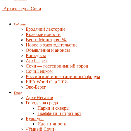
Архитектура Сочи
События
Бродячий лекторий
Краевые новости
Вести Минстроя РФ
Новое в законодательстве
Объявления и анонсы
Конкурсы
АрхРазрез
Сочи — гостеприимный город
СочиПешком
Российский инвестиционный форум
FIFA World Cup 2018
Эко-Берег
Город
АрхиНегатив
Городская среда
Парки и скверы
Граффити и стрит-арт
Культура
Идентичность
«Умный Сочи»