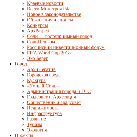
Краевые новости
Вести Минстроя РФ
Новое в законодательстве
Объявления и анонсы
Конкурсы
АрхРазрез
Сочи — гостеприимный город
СочиПешком
Российский инвестиционный форум
FIFA World Cup 2018
Эко-Берег
Город
АрхиНегатив
Городская среда
Культура
«Умный Сочи»
Администрация города и ГСС
Градсовет и Архсекция
Общественный градсовет
Недвижимость
Инфраструктура
Развитие
Туризм
Экология
Проекты