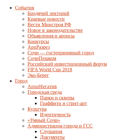
События
Бродячий лекторий
Краевые новости
Вести Минстроя РФ
Новое в законодательстве
Объявления и анонсы
Конкурсы
АрхРазрез
Сочи — гостеприимный город
СочиПешком
Российский инвестиционный форум
FIFA World Cup 2018
Эко-Берег
Город
АрхиНегатив
Городская среда
Парки и скверы
Граффити и стрит-арт
Культура
Идентичность
«Умный Сочи»
Администрация города и ГСС
Слушания
Документы