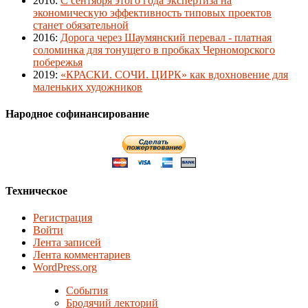
2016
:
С сентября этого года экспертиза на
экономическую эффективность типовых проектов
станет обязательной
2016
:
Дорога через Шаумянский перевал - платная
соломинка для тонущего в пробках Черноморского
побережья
2019
:
«КРАСКИ. СОЧИ. ЦИРК» как вдохновение для
маленьких художников
Народное софинансирование
Техническое
Регистрация
Войти
Лента записей
Лента комментариев
WordPress.org
События
Бродячий лекторий