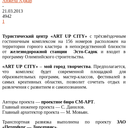
Анжела Аджар
-
21.03.2013
4942
1
Туристический центр «ART UP CITY»
с трёхзвёздочным
гостиничным комплексом на 156 номеров расположен на
территории горного кластера в непосредственной близости
от
железнодорожной станции Эсто-Садок
и входит в
программу Олимпийского строительства.
«ART UP CITY»
–
мой город творчества
. Предполагается,
что комплекс будет современной площадкой для
образовательных программ, мастер-классов, фестивалей в
самых креативных областях, позволит сочетать отдых и
развлечения с развитием и самопознанием.
Авторы проекта —
проектное бюро СМ-АРТ
.
Главный инженер проекта — С. Данилов.
Главный архитектор проекта — М. Мовьян.
Транспортная развязка выполнена по проекту
ЗАО
«Петербург — Дорсервис».