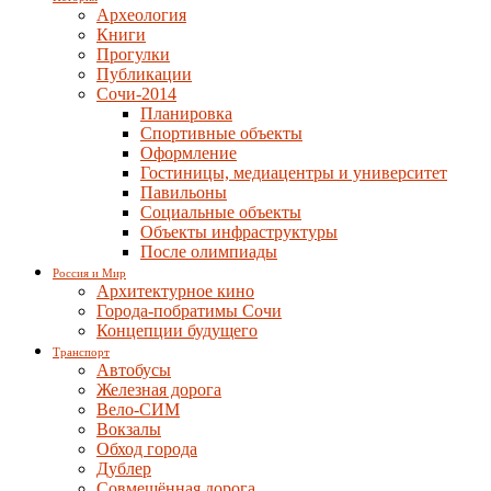
Археология
Книги
Прогулки
Публикации
Сочи-2014
Планировка
Спортивные объекты
Оформление
Гостиницы, медиацентры и университет
Павильоны
Социальные объекты
Объекты инфраструктуры
После олимпиады
Россия и Мир
Архитектурное кино
Города-побратимы Сочи
Концепции будущего
Транспорт
Автобусы
Железная дорога
Вело-СИМ
Вокзалы
Обход города
Дублер
Совмещённая дорога