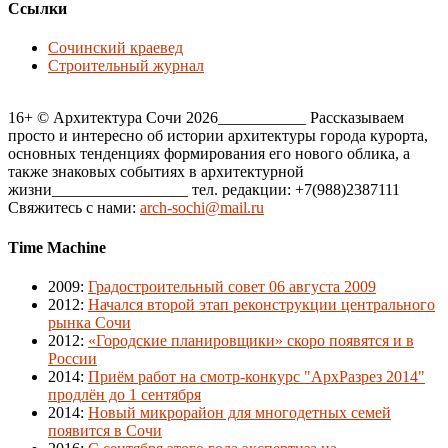
Ссылки
Сочинский краевед
Строительный журнал
16+ © Архитектура Сочи 2026___________ Рассказываем
просто и интересно об истории архитектуры города курорта,
основных тенденциях формирования его нового облика, а
также знаковых событиях в архитектурной
жизни_________________ тел. редакции: +7(988)2387111
Свяжитесь с нами:
arch-sochi@mail.ru
Time Machine
2009
:
Градостроительный совет 06 августа 2009
2012
:
Начался второй этап реконструкции центрального
рынка Сочи
2012
:
«Городские планировщики» скоро появятся и в
России
2014
:
Приём работ на смотр-конкурс "АрхРазрез 2014"
продлён до 1 сентября
2014
:
Новый микрорайон для многодетных семей
появится в Сочи