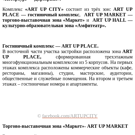
Комплекс
«ART UP CITY»
состоит из трёх зон:
ART UP
PLACE — гостиничный комплекс
,
ART UP MARKET —
торгово-выставочная зона «Маркет»
и
ART UP HALL —
культурно-образовательная зона «Амфитеатр».
Гостиничный комплекс — ART UP PLACE.
В восточной части участка застройки расположена зона
ART
UP PLACE,
сформированная трехэтажным
многофункциональным комплексом из 5 корпусов. На первых
этажах комплекса расположены коммерческие объекты (кафе,
рестораны, магазины), студии, мастерские, аудитории,
общественные и служебные помещения. На втором и третьем
этажах – гостиничные номера и апартаменты.
©
facebook.com/ARTUPCITY
Торгово-выставочная зона «Маркет»- ART UP MARKET