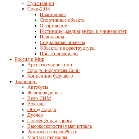
Публикации
Сочи-2014
Планировка
Спортивные объекты
Оформление
Гостиницы, медиацентры и университет
Павильоны
Социальные объекты
Объекты инфраструктуры
После олимпиады
Россия и Мир
Архитектурное кино
Города-побратимы Сочи
Концепции будущего
Транспорт
Автобусы
Железная дорога
Вело-СИМ
Вокзалы
Обход города
Дублер
Совмещённая дорога
Высокоскоростная магистраль
Развязки и перекрёстки
Мосты и переходы