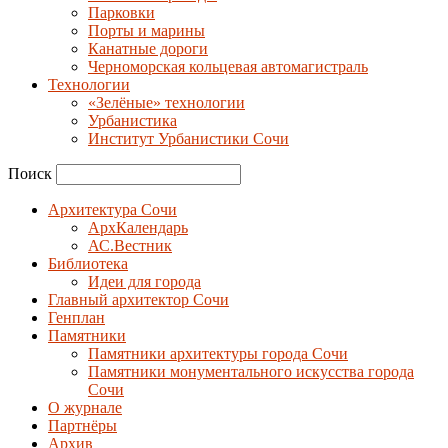
Парковки
Порты и марины
Канатные дороги
Черноморская кольцевая автомагистраль
Технологии
«Зелёные» технологии
Урбанистика
Институт Урбанистики Сочи
Поиск
Архитектура Сочи
АрхКалендарь
АС.Вестник
Библиотека
Идеи для города
Главный архитектор Сочи
Генплан
Памятники
Памятники архитектуры города Сочи
Памятники монументального искусства города
Сочи
О журнале
Партнёры
Архив