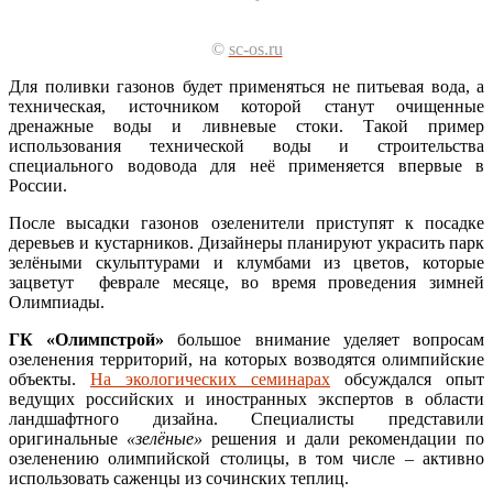
©
sc-os.ru
Для поливки газонов будет применяться не питьевая вода, а
техническая, источником которой станут очищенные
дренажные воды и ливневые стоки. Такой пример
использования технической воды и строительства
специального водовода для неё применяется впервые в
России.
После высадки газонов озеленители приступят к посадке
деревьев и кустарников. Дизайнеры планируют украсить парк
зелёными скульптурами и клумбами из цветов, которые
зацветут феврале месяце, во время проведения зимней
Олимпиады.
ГК «Олимпстрой»
большое внимание уделяет вопросам
озеленения территорий, на которых возводятся олимпийские
объекты.
На экологических семинарах
обсуждался опыт
ведущих российских и иностранных экспертов в области
ландшафтного дизайна. Специалисты представили
оригинальные
«зелёные»
решения и дали рекомендации по
озеленению олимпийской столицы, в том числе – активно
использовать саженцы из сочинских теплиц.