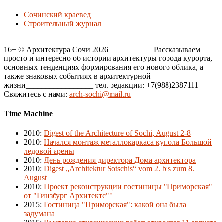
Сочинский краевед
Строительный журнал
16+ © Архитектура Сочи 2026___________ Рассказываем
просто и интересно об истории архитектуры города курорта,
основных тенденциях формирования его нового облика, а
также знаковых событиях в архитектурной
жизни_________________ тел. редакции: +7(988)2387111
Свяжитесь с нами:
arch-sochi@mail.ru
Time Machine
2010
:
Digest of the Architecture of Sochi, August 2-8
2010
:
Начался монтаж металлокаркаса купола Большой
ледовой арены
2010
:
День рождения директора Дома архитектора
2010
:
Digest „Architektur Sotschis“ vom 2. bis zum 8.
August
2010
:
Проект реконструкции гостиницы "Приморская"
от "Гинзбург Архитектс""
2015
:
Гостиница "Приморская": какой она была
задумана