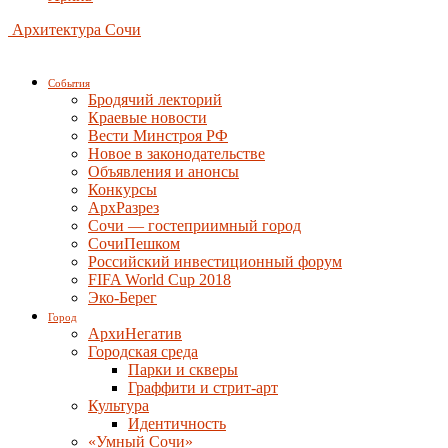
Архитектура Сочи
События
Бродячий лекторий
Краевые новости
Вести Минстроя РФ
Новое в законодательстве
Объявления и анонсы
Конкурсы
АрхРазрез
Сочи — гостеприимный город
СочиПешком
Российский инвестиционный форум
FIFA World Cup 2018
Эко-Берег
Город
АрхиНегатив
Городская среда
Парки и скверы
Граффити и стрит-арт
Культура
Идентичность
«Умный Сочи»