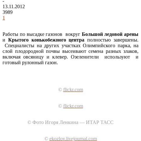
-
13.11.2012
3989
1
Работы по высадке газонов вокруг
Большой ледовой арены
и
Крытого конькобежного центра
полностью завершены.
Специалисты на других участках Олимпийского парка, на
слой плодородной почвы высеивают семена разных злаков,
включая овсяницу и клевер. Озеленители используют и
готовый рулонный газон.
©
flickr.com
©
flickr.com
© Фото Игоря Ленкина — ИТАР ТАСС
©
ekozlov.livejournal.com