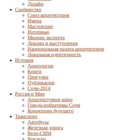
Дизайн
Сообщество
Союз архитекторов
Имена
Мастерские
Интервью
Мнение эксперта
Лекции и выступления
Национальная палата архитекторов
Локальная идентичность
История
Археология
Книги
Прогулки
Публикации
Сочи-2014
Россия и Мир
Архитектурное кино
Города-побратимы Сочи
Концепции будущего
Транспорт
Автобусы
Железная дорога
Вело-СИМ
Вокзалы