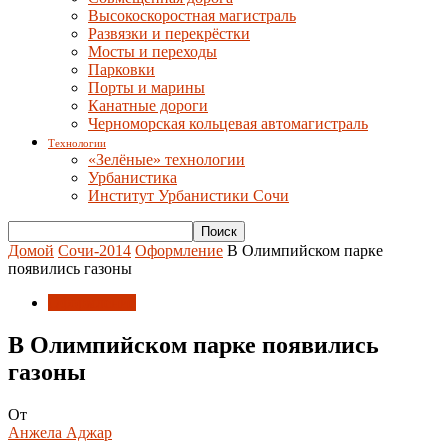
Высокоскоростная магистраль
Развязки и перекрёстки
Мосты и переходы
Парковки
Порты и марины
Канатные дороги
Черноморская кольцевая автомагистраль
Технологии
«Зелёные» технологии
Урбанистика
Институт Урбанистики Сочи
Домой
Сочи-2014
Оформление
В Олимпийском парке
появились газоны
Оформление
В Олимпийском парке появились
газоны
От
Анжела Аджар