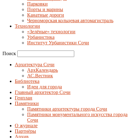
Парковки
Порты и марины
Канатные дороги
Черноморская кольцевая автомагистраль
Технологии
«Зелёные» технологии
Урбанистика
Институт Урбанистики Сочи
Поиск
Архитектура Сочи
АрхКалендарь
АС.Вестник
Библиотека
Идеи для города
Главный архитектор Сочи
Генплан
Памятники
Памятники архитектуры города Сочи
Памятники монументального искусства города
Сочи
О журнале
Партнёры
Архив