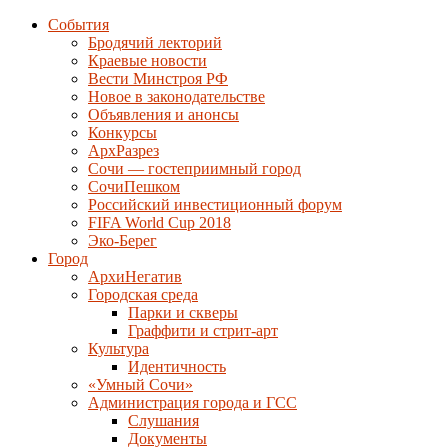
События
Бродячий лекторий
Краевые новости
Вести Минстроя РФ
Новое в законодательстве
Объявления и анонсы
Конкурсы
АрхРазрез
Сочи — гостеприимный город
СочиПешком
Российский инвестиционный форум
FIFA World Cup 2018
Эко-Берег
Город
АрхиНегатив
Городская среда
Парки и скверы
Граффити и стрит-арт
Культура
Идентичность
«Умный Сочи»
Администрация города и ГСС
Слушания
Документы