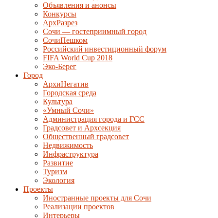
Объявления и анонсы
Конкурсы
АрхРазрез
Сочи — гостеприимный город
СочиПешком
Российский инвестиционный форум
FIFA World Cup 2018
Эко-Берег
Город
АрхиНегатив
Городская среда
Культура
«Умный Сочи»
Администрация города и ГСС
Градсовет и Архсекция
Общественный градсовет
Недвижимость
Инфраструктура
Развитие
Туризм
Экология
Проекты
Иностранные проекты для Сочи
Реализации проектов
Интерьеры