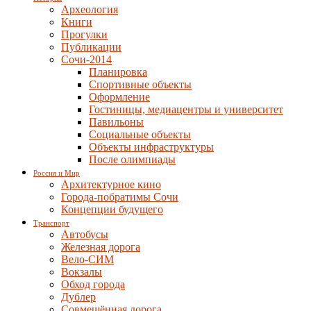
Археология
Книги
Прогулки
Публикации
Сочи-2014
Планировка
Спортивные объекты
Оформление
Гостиницы, медиацентры и университет
Павильоны
Социальные объекты
Объекты инфраструктуры
После олимпиады
Россия и Мир
Архитектурное кино
Города-побратимы Сочи
Концепции будущего
Транспорт
Автобусы
Железная дорога
Вело-СИМ
Вокзалы
Обход города
Дублер
Совмещённая дорога