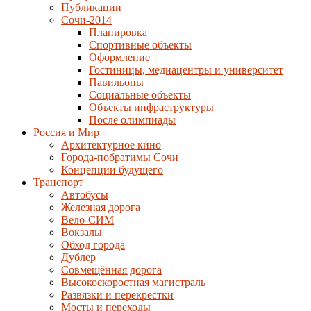
Публикации
Сочи-2014
Планировка
Спортивные объекты
Оформление
Гостиницы, медиацентры и университет
Павильоны
Социальные объекты
Объекты инфраструктуры
После олимпиады
Россия и Мир
Архитектурное кино
Города-побратимы Сочи
Концепции будущего
Транспорт
Автобусы
Железная дорога
Вело-СИМ
Вокзалы
Обход города
Дублер
Совмещённая дорога
Высокоскоростная магистраль
Развязки и перекрёстки
Мосты и переходы