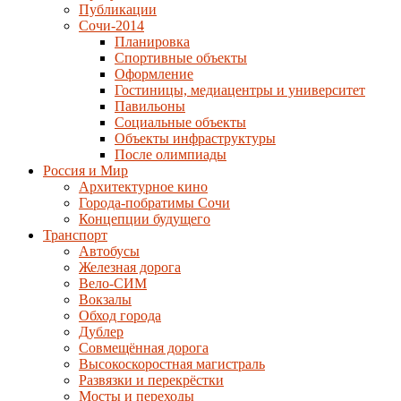
Публикации
Сочи-2014
Планировка
Спортивные объекты
Оформление
Гостиницы, медиацентры и университет
Павильоны
Социальные объекты
Объекты инфраструктуры
После олимпиады
Россия и Мир
Архитектурное кино
Города-побратимы Сочи
Концепции будущего
Транспорт
Автобусы
Железная дорога
Вело-СИМ
Вокзалы
Обход города
Дублер
Совмещённая дорога
Высокоскоростная магистраль
Развязки и перекрёстки
Мосты и переходы