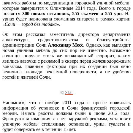
начнутся работы по модернизации городской уличной мебели,
которые завершатся к Олимпиаде 2014 года. Всего в городе
появятся
300 новых остановок, 555 скамеек и 555 урн
. На
урнах будет нарисована сломанная сигарета в рамках хартии
«Сочи — город без табака»
.
Об этом рассказал заместитель директора департамента
архитектуры, градостроительства и благоустройства
администрации Сочи
Александр Месс
. Однако, как выглядит
новая уличная мебель до сих пор не известно. Возможно
сочинцы получат столь же неожиданный сюрприз, каким
явились лавочки с рекламой в сквере перед железнодорожным
вокзалом. Главным фактором при их создании был явно
величина площади рекламной поверхности, а не удобство
гостей и жителей Сочи.
©
Skif
Напомним, что в ноябре 2011 года в прессе появилась
информация об установке в Сочи французской городской
мебели. Начать работы должны были в июле 2012 года.
Французская компания за счет наружной рекламы, установит
уличную мебель: стеклянные остановки, урны, туалеты и
будет содержать ее в течении 15 лет.