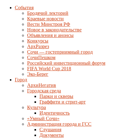
События
Бродячий лекторий
Краевые новости
Вести Минстроя РФ
Новое в законодательстве
Объявления и анонсы
Конкурсы
АрхРазрез
Сочи — гостеприимный город
СочиПешком
Российский инвестиционный форум
FIFA World Cup 2018
Эко-Берег
Город
АрхиНегатив
Городская среда
Парки и скверы
Граффити и стрит-арт
Культура
Идентичность
«Умный Сочи»
Администрация города и ГСС
Слушания
Документы