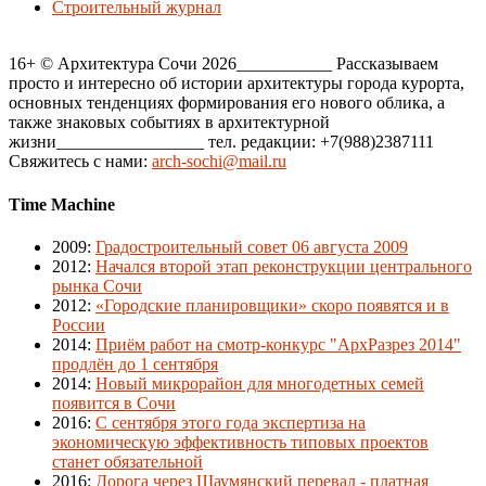
Строительный журнал
16+ © Архитектура Сочи 2026___________ Рассказываем
просто и интересно об истории архитектуры города курорта,
основных тенденциях формирования его нового облика, а
также знаковых событиях в архитектурной
жизни_________________ тел. редакции: +7(988)2387111
Свяжитесь с нами:
arch-sochi@mail.ru
Time Machine
2009
:
Градостроительный совет 06 августа 2009
2012
:
Начался второй этап реконструкции центрального
рынка Сочи
2012
:
«Городские планировщики» скоро появятся и в
России
2014
:
Приём работ на смотр-конкурс "АрхРазрез 2014"
продлён до 1 сентября
2014
:
Новый микрорайон для многодетных семей
появится в Сочи
2016
:
С сентября этого года экспертиза на
экономическую эффективность типовых проектов
станет обязательной
2016
:
Дорога через Шаумянский перевал - платная