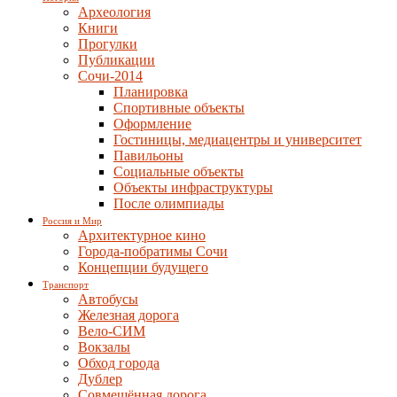
Археология
Книги
Прогулки
Публикации
Сочи-2014
Планировка
Спортивные объекты
Оформление
Гостиницы, медиацентры и университет
Павильоны
Социальные объекты
Объекты инфраструктуры
После олимпиады
Россия и Мир
Архитектурное кино
Города-побратимы Сочи
Концепции будущего
Транспорт
Автобусы
Железная дорога
Вело-СИМ
Вокзалы
Обход города
Дублер
Совмещённая дорога