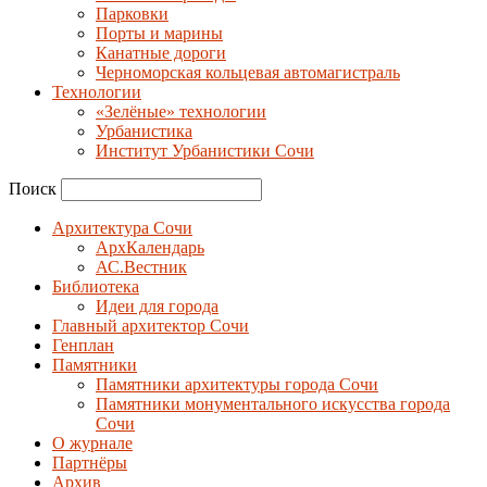
Парковки
Порты и марины
Канатные дороги
Черноморская кольцевая автомагистраль
Технологии
«Зелёные» технологии
Урбанистика
Институт Урбанистики Сочи
Поиск
Архитектура Сочи
АрхКалендарь
АС.Вестник
Библиотека
Идеи для города
Главный архитектор Сочи
Генплан
Памятники
Памятники архитектуры города Сочи
Памятники монументального искусства города
Сочи
О журнале
Партнёры
Архив