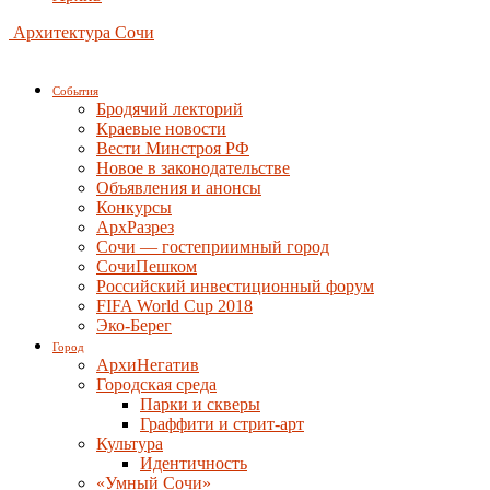
Архитектура Сочи
События
Бродячий лекторий
Краевые новости
Вести Минстроя РФ
Новое в законодательстве
Объявления и анонсы
Конкурсы
АрхРазрез
Сочи — гостеприимный город
СочиПешком
Российский инвестиционный форум
FIFA World Cup 2018
Эко-Берег
Город
АрхиНегатив
Городская среда
Парки и скверы
Граффити и стрит-арт
Культура
Идентичность
«Умный Сочи»