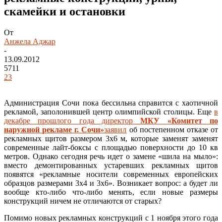
скамейки и остановки
От
Анжела Аджар
-
13.09.2012
5711
23
Администрация Сочи пока бессильна справится с хаотичной
рекламой, заполонившей центр олимпийской столицы. Еще
в
декабре прошлого года директор
МКУ «Комитет по
наружной рекламе г. Сочи»
заявил
об постепенном отказе от
рекламных щитов размером 3х6 м, которые заменят заменят
современные лайт-боксы с площадью поверхности до 10 кв
метров. Однако сегодня речь идет о замене «шила на мыло»:
вместо демонтированных устаревших рекламных щитов
появятся «рекламные носители современных европейских
образцов размерами 3х4 и 3х6». Возникает вопрос: а будет ли
вообще кто-либо что-либо менять, если новые размеры
конструкций ничем не отличаются от старых?
Помимо новых рекламных конструкций с 1 ноября этого года