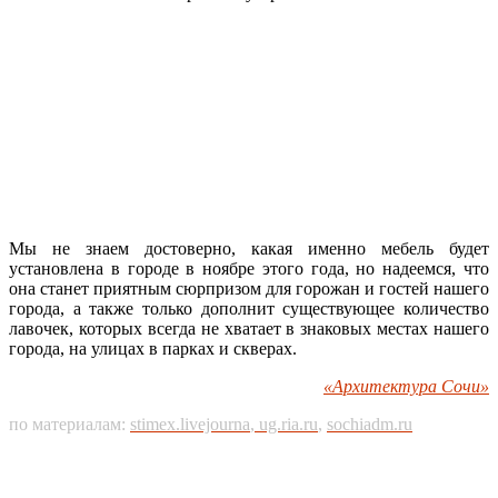
Мы не знаем достоверно, какая именно мебель будет
установлена в городе в ноябре этого года, но надеемся, что
она станет приятным сюрпризом для горожан и гостей нашего
города, а также только дополнит существующее количество
лавочек, которых всегда не хватает в знаковых местах нашего
города, на улицах в парках и скверах.
«Архитектура Сочи»
по материалам:
stimex.livejourna
,
ug.ria.ru
,
sochiadm.ru