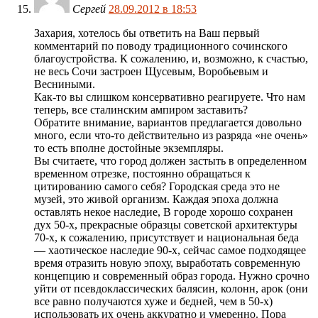
Сергей
28.09.2012 в 18:53
Захария, хотелось бы ответить на Ваш первый
комментарий по поводу традиционного сочинского
благоустройства. К сожалению, и, возможно, к счастью,
не весь Сочи застроен Щусевым, Воробьевым и
Весниными.
Как-то вы слишком консервативно реагируете. Что нам
теперь, все сталинским ампиром заставить?
Обратите внимание, вариантов предлагается довольно
много, если что-то действительно из разряда «не очень»
то есть вполне достойные экземпляры.
Вы считаете, что город должен застыть в определенном
временном отрезке, постоянно обращаться к
цитированию самого себя? Городская среда это не
музей, это живой организм. Каждая эпоха должна
оставлять некое наследие, В городе хорошо сохранен
дух 50-х, прекрасные образцы советской архитектуры
70-х, к сожалению, присутствует и национальная беда
— хаотическое наследие 90-х, сейчас самое подходящее
время отразить новую эпоху, выработать современную
концепцию и современный образ города. Нужно срочно
уйти от псевдоклассических балясин, колонн, арок (они
все равно получаются хуже и бедней, чем в 50-х)
использовать их очень аккуратно и умеренно. Пора