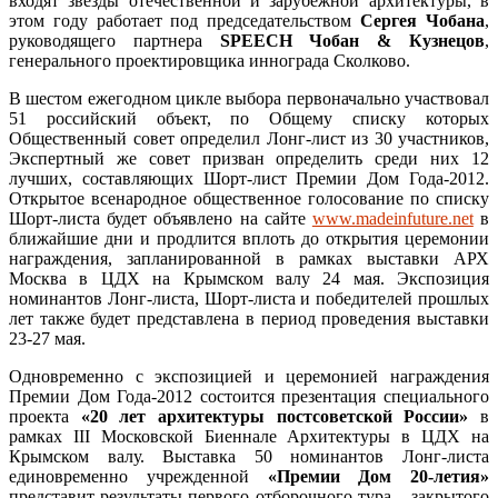
входят звезды отечественной и зарубежной архитектуры, в
этом году работает под председательством
Сергея Чобана
,
руководящего партнера
SPEECH Чобан & Кузнецов
,
генерального проектировщика иннограда Сколково.
В шестом ежегодном цикле выбора первоначально участвовал
51 российский объект, по Общему списку которых
Общественный совет определил Лонг-лист из 30 участников,
Экспертный же совет призван определить среди них 12
лучших, составляющих Шорт-лист Премии Дом Года-2012.
Открытое всенародное общественное голосование по списку
Шорт-листа будет объявлено на сайте
www.madeinfuture.net
в
ближайшие дни и продлится вплоть до открытия церемонии
награждения, запланированной в рамках выставки АРХ
Москва в ЦДХ на Крымском валу 24 мая. Экспозиция
номинантов Лонг-листа, Шорт-листа и победителей прошлых
лет также будет представлена в период проведения выставки
23-27 мая.
Одновременно с экспозицией и церемонией награждения
Премии Дом Года-2012 состоится презентация специального
проекта
«20 лет архитектуры постсоветской России»
в
рамках III Московской Биеннале Архитектуры в ЦДХ на
Крымском валу. Выставка 50 номинантов Лонг-листа
единовременно учрежденной
«Премии Дом 20-летия»
представит результаты первого отборочного тура – закрытого