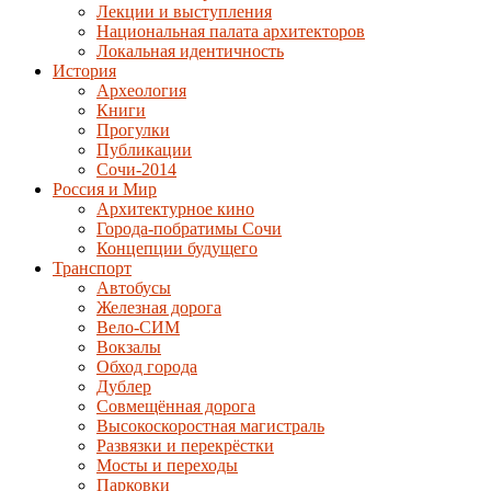
Лекции и выступления
Национальная палата архитекторов
Локальная идентичность
История
Археология
Книги
Прогулки
Публикации
Сочи-2014
Россия и Мир
Архитектурное кино
Города-побратимы Сочи
Концепции будущего
Транспорт
Автобусы
Железная дорога
Вело-СИМ
Вокзалы
Обход города
Дублер
Совмещённая дорога
Высокоскоростная магистраль
Развязки и перекрёстки
Мосты и переходы
Парковки