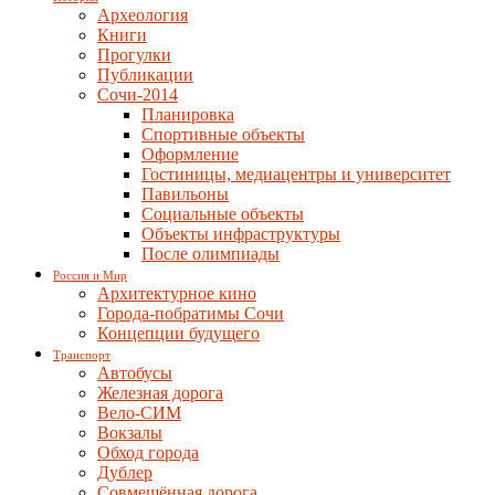
Археология
Книги
Прогулки
Публикации
Сочи-2014
Планировка
Спортивные объекты
Оформление
Гостиницы, медиацентры и университет
Павильоны
Социальные объекты
Объекты инфраструктуры
После олимпиады
Россия и Мир
Архитектурное кино
Города-побратимы Сочи
Концепции будущего
Транспорт
Автобусы
Железная дорога
Вело-СИМ
Вокзалы
Обход города
Дублер
Совмещённая дорога