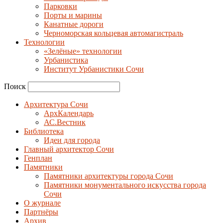
Парковки
Порты и марины
Канатные дороги
Черноморская кольцевая автомагистраль
Технологии
«Зелёные» технологии
Урбанистика
Институт Урбанистики Сочи
Поиск
Архитектура Сочи
АрхКалендарь
АС.Вестник
Библиотека
Идеи для города
Главный архитектор Сочи
Генплан
Памятники
Памятники архитектуры города Сочи
Памятники монументального искусства города
Сочи
О журнале
Партнёры
Архив