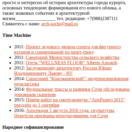
просто и интересно об истории архитектуры города курорта,
основных тенденциях формирования его нового облика, а
также знаковых событиях в архитектурной
жизни_________________ тел. редакции: +7(988)2387111
Свяжитесь с нами:
arch-sochi@mail.ru
Time Machine
2011
:
Проект ледового дворца спорта для фигурного
катания и соревнований по шорт-треку
2011
:
Санаторий Министерства сельского хозяйства
2011
:
Отель “WELLNESS FLOOR” Alberto Apostoli
2012
:
Заслуженному архитектору России Юрию
Владимировичу Львову - 85!
2014
:
Санаторий "Красмашевский": модернизированная
неоклассика
2014
:
Федеральные трассы и развязки Сочи обследованы
дорожным сканером
2015
:
Приём работ на смотр-конкурс “АрхРазрез 2015″
продлён до 1 сентября
2016
:
Архсекция 5 августа 2016 года: скульптуры
Церетели признаны неподходящими для Сочи
Народное софинансирование