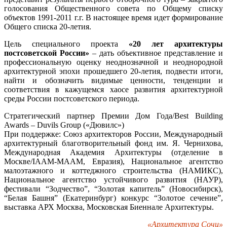
голосования Общественного совета по Общему списку
объектов 1991-2011 г.г. В настоящее время идет формирование
Общего списка 20-летия.
Цель специального проекта
«20 лет архитектуры
постсоветской России»
– дать объективное представление и
профессиональную оценку неоднозначной и неоднородной
архитектурной эпохи прошедшего 20-летия, подвести итоги,
найти и обозначить видимые ценности, тенденции и
соответствия в кажущемся хаосе развития архитектурной
среды России постсоветского периода.
Стратегический партнер Премии Дом Года/Best Building
Awards – Duvils Group («Дювилс»)
При поддержке: Союз архитекторов России, Международный
архитектурный благотворительный фонд им. Я. Чернихова,
Международная Академия Архитектуры (отделение в
Москве/IAAM-MAAM, Евразия), Национальное агентство
малоэтажного и коттеджного строительства (НАМИКС),
Национальное агентство устойчивого развития (НАУР),
фестивали “Зодчество”, “Золотая капитель” (Новосибирск),
“Белая Башня” (Екатеринбург) конкурс “Золотое сечение”,
выставка АРХ Москва, Московская Биеннале Архитектуры.
«Архитектура Сочи»