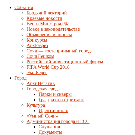
События
Бродячий лекторий
Краевые новости
Вести Минстроя РФ
Новое в законодательстве
Объявления и анонсы
Конкурсы
АрхРазрез
Сочи — гостеприимный город
СочиПешком
Российский инвестиционный форум
FIFA World Cup 2018
Эко-Берег
Город
АрхиНегатив
Городская среда
Парки и скверы
Граффити и стрит-арт
Культура
Идентичность
«Умный Сочи»
Администрация города и ГСС
Слушания
Документы