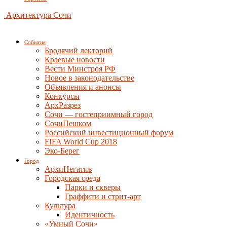
Архитектура Сочи
События
Бродячий лекторий
Краевые новости
Вести Минстроя РФ
Новое в законодательстве
Объявления и анонсы
Конкурсы
АрхРазрез
Сочи — гостеприимный город
СочиПешком
Российский инвестиционный форум
FIFA World Cup 2018
Эко-Берег
Город
АрхиНегатив
Городская среда
Парки и скверы
Граффити и стрит-арт
Культура
Идентичность
«Умный Сочи»