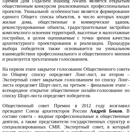
Премия Дом Года/Best Building Awards является открытым
общественным конкурсом реализованных профессиональных
проектов. Уникальной особенностью является формирование
единого Общего списка объектов, в число которых входят
жилые дома, общественные и коммерческие здания,
реконструированные объекты, градостроительные застройки
комплексного освоения территорий, высотные и малоэтажные
постройки, в целом оцениваемые с точки зрения качества
архитектурного проектирования и реализации. Процедура
выбора победителя также основывается на уникальном
взаимодействии профессионального и общественного мнения
и реализуется трехэтапным голосованием.
На первом этапе закрытое голосование Общественного совета
по Общему списку определяет Лонг-лист, на втором –
Экспертный совет закрытым голосованием по списку Лонг-
листа определяет Шорт-лист, на третьем – финальном этапе –
всенародное открытое общественное онлайн-голосование по
списку Шорт-листа определяет победителя.
Общественный совет Премии в 2012 году возглавил
президент Союза архитекторов России
Андрей Боков
. В
составе совета – видные профессиональные и общественные
деятели, а также представители государственных структур и
специализированных СМИ. Экспертный совет, в который