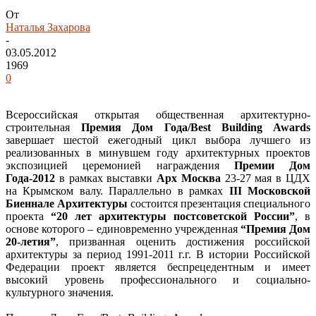
От
Наталья Захарова
-
03.05.2012
1969
0
Всероссийская открытая общественная архитектурно-
строительная
Премия Дом Года/Best Building Awards
завершает шестой ежегодный цикл выбора лучшего из
реализованных в минувшем году архитектурных проектов
экспозицией церемонией награждения
Премии Дом
Года-2012
в рамках выставки
Арх Москва
23-27 мая в ЦДХ
на Крымском валу. Параллельно в рамках
III Московской
Биеннале Архитектуры
состоится презентация специального
проекта
“20 лет архитектуры постсоветской России”
, в
основе которого – единовременно учрежденная
“Премия Дом
20-летия”
, призванная оценить достижения российской
архитектуры за период 1991-2011 г.г. В истории Российской
Федерации проект является беспрецедентным и имеет
высокий уровень профессионального и социально-
культурного значения.