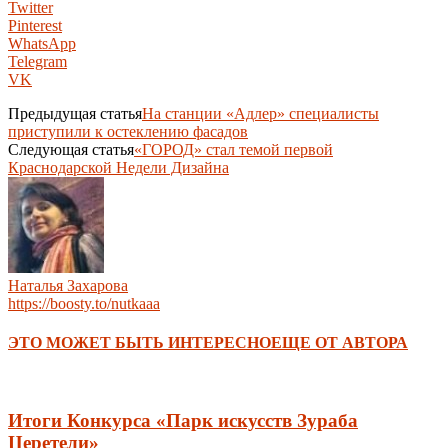
Twitter
Pinterest
WhatsApp
Telegram
VK
Предыдущая статья
На станции «Адлер» специалисты
приступили к остеклению фасадов
Следующая статья
«ГОРОД» стал темой первой
Краснодарской Недели Дизайна
Наталья Захарова
https://boosty.to/nutkaaa
ЭТО МОЖЕТ БЫТЬ ИНТЕРЕСНО
ЕЩЕ ОТ АВТОРА
Итоги Конкурса «Парк искусств Зураба
Церетели»