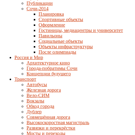
Публикации
Сочи-2014
Планировка
Спортивные объекты
Оформление
Гостиницы, медиацентры и университет
Павильоны
Социальные объекты
Объекты инфраструктуры
После олимпиады
Россия и Мир
Архитектурное кино
Города-побратимы Сочи
Концепции будущего
Транспорт
Автобусы
Железная дорога
Вело-СИМ
Вокзалы
Обход города
Дублер
Совмещённая дорога
Высокоскоростная магистраль
Развязки и перекрёстки
Мосты и переходы