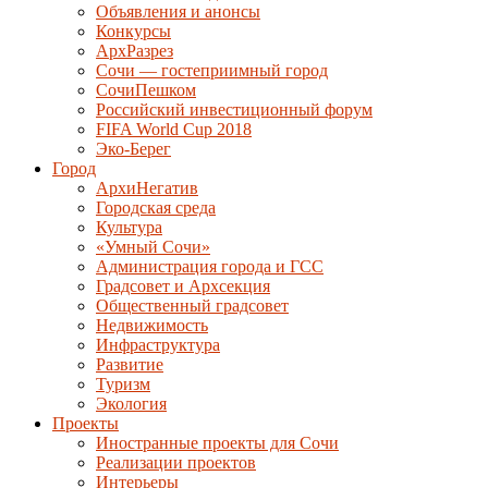
Объявления и анонсы
Конкурсы
АрхРазрез
Сочи — гостеприимный город
СочиПешком
Российский инвестиционный форум
FIFA World Cup 2018
Эко-Берег
Город
АрхиНегатив
Городская среда
Культура
«Умный Сочи»
Администрация города и ГСС
Градсовет и Архсекция
Общественный градсовет
Недвижимость
Инфраструктура
Развитие
Туризм
Экология
Проекты
Иностранные проекты для Сочи
Реализации проектов
Интерьеры