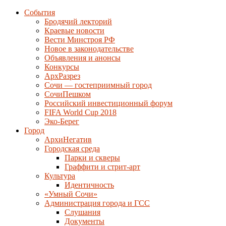
События
Бродячий лекторий
Краевые новости
Вести Минстроя РФ
Новое в законодательстве
Объявления и анонсы
Конкурсы
АрхРазрез
Сочи — гостеприимный город
СочиПешком
Российский инвестиционный форум
FIFA World Cup 2018
Эко-Берег
Город
АрхиНегатив
Городская среда
Парки и скверы
Граффити и стрит-арт
Культура
Идентичность
«Умный Сочи»
Администрация города и ГСС
Слушания
Документы