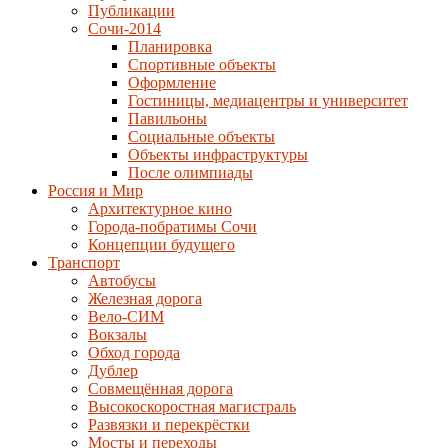
Публикации
Сочи-2014
Планировка
Спортивные объекты
Оформление
Гостиницы, медиацентры и университет
Павильоны
Социальные объекты
Объекты инфраструктуры
После олимпиады
Россия и Мир
Архитектурное кино
Города-побратимы Сочи
Концепции будущего
Транспорт
Автобусы
Железная дорога
Вело-СИМ
Вокзалы
Обход города
Дублер
Совмещённая дорога
Высокоскоростная магистраль
Развязки и перекрёстки
Мосты и переходы