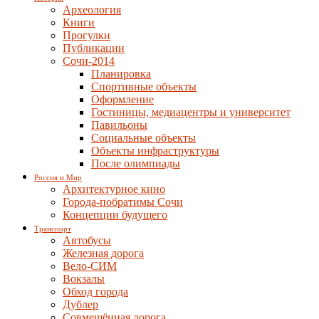
Археология
Книги
Прогулки
Публикации
Сочи-2014
Планировка
Спортивные объекты
Оформление
Гостиницы, медиацентры и университет
Павильоны
Социальные объекты
Объекты инфраструктуры
После олимпиады
Россия и Мир
Архитектурное кино
Города-побратимы Сочи
Концепции будущего
Транспорт
Автобусы
Железная дорога
Вело-СИМ
Вокзалы
Обход города
Дублер
Совмещённая дорога