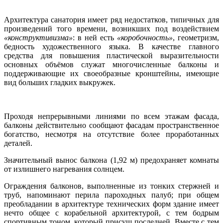
Архитектура санатория имеет ряд недостатков, типичных для
произведений того времени, возникших под воздействием
«конструктивизма»
: в ней есть
«коробочность»
, геометризм,
бедность художественного языка. В качестве главного
средства для повышения пластической выразительности
основных объёмов служат многочисленные балконы и
поддерживающие их своеобразные кронштейны, имеющие
вид больших гладких выкружек.
Проходя непрерывными линиями по всем этажам фасада,
балконы действительно сообщают фасадам пространственное
богатство, несмотря на отсутствие более проработанных
деталей.
Значительный вынос балкона (1,92 м) предохраняет комнаты
от излишнего нагревания солнцем.
Ограждения балконов, выполненные из тонких стержней и
труб, напоминают перила пароходных палуб; при общем
преобладании в архитектуре технических форм здание имеет
нечто общее с корабельной архитектурой, с тем бодрым
спортивным тоном, который присущ последней. Вместе с тем