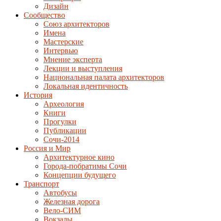
Дизайн
Сообщество
Союз архитекторов
Имена
Мастерские
Интервью
Мнение эксперта
Лекции и выступления
Национальная палата архитекторов
Локальная идентичность
История
Археология
Книги
Прогулки
Публикации
Сочи-2014
Россия и Мир
Архитектурное кино
Города-побратимы Сочи
Концепции будущего
Транспорт
Автобусы
Железная дорога
Вело-СИМ
Вокзалы