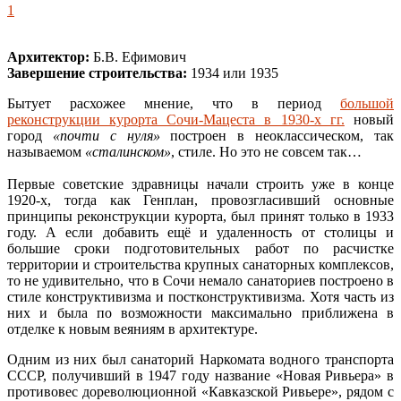
1
Архитектор:
Б.В. Ефимович
Завершение строительства:
1934 или 1935
Бытует расхожее мнение, что в период
большой
реконструкции курорта Сочи-Мацеста в 1930-х гг.
новый
город
«почти с нуля»
построен в неоклассическом, так
называемом
«сталинском»
, стиле. Но это не совсем так…
Первые советские здравницы начали строить уже в конце
1920-х, тогда как Генплан, провозгласивший основные
принципы реконструкции курорта, был принят только в 1933
году. А если добавить ещё и удаленность от столицы и
большие сроки подготовительных работ по расчистке
территории и строительства крупных санаторных комплексов,
то не удивительно, что в Сочи немало санаториев построено в
стиле конструктивизма и постконструктивизма. Хотя часть из
них и была по возможности максимально приближена в
отделке к новым веяниям в архитектуре.
Одним из них был санаторий Наркомата водного транспорта
СССР, получивший в 1947 году название «Новая Ривьера» в
противовес дореволюционной «Кавказской Ривьере», рядом с