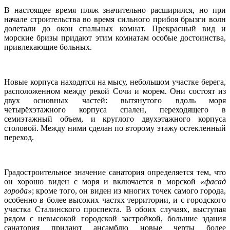
В настоящее время пляж значительно расширился, но при
начале строительства во время сильного прибоя брызги волн
долетали до окон спальных комнат. Прекрасный вид и
морские бризы придают этим комнатам особые достоинства,
привлекающие больных.
Новые корпуса находятся на мысу, небольшом участке берега,
расположенном между рекой Сочи и морем. Они состоят из
двух основных частей: вытянутого вдоль моря
четырёхэтажного корпуса спален, переходящего в
семиэтажный объем, и круглого двухэтажного корпуса
столовой. Между ними сделан по второму этажу остекленный
переход.
Градостроительное значение санатория определяется тем, что
он хорошо виден с моря и включается в морской
«фасад
города»
; кроме того, он виден из многих точек самого города,
особенно в более высоких частях территории, и с городского
участка Сталинского проспекта. В обоих случаях, выступая
рядом с невысокой городской застройкой, большие здания
санатория придают ансамблю новые черты более