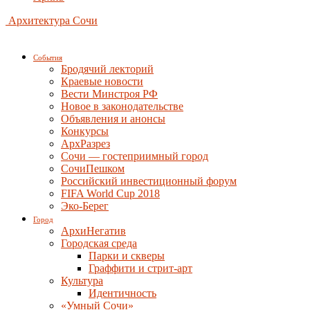
Архитектура Сочи
События
Бродячий лекторий
Краевые новости
Вести Минстроя РФ
Новое в законодательстве
Объявления и анонсы
Конкурсы
АрхРазрез
Сочи — гостеприимный город
СочиПешком
Российский инвестиционный форум
FIFA World Cup 2018
Эко-Берег
Город
АрхиНегатив
Городская среда
Парки и скверы
Граффити и стрит-арт
Культура
Идентичность
«Умный Сочи»