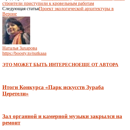
строители приступили к кровельным работам
Следующая статья
Проект экологической архитектуры в
Вероне
Наталья Захарова
https://boosty.to/nutkaaa
ЭТО МОЖЕТ БЫТЬ ИНТЕРЕСНО
ЕЩЕ ОТ АВТОРА
Итоги Конкурса «Парк искусств Зураба
Церетели»
Зал органной и камерной музыки закрылся на
ремонт