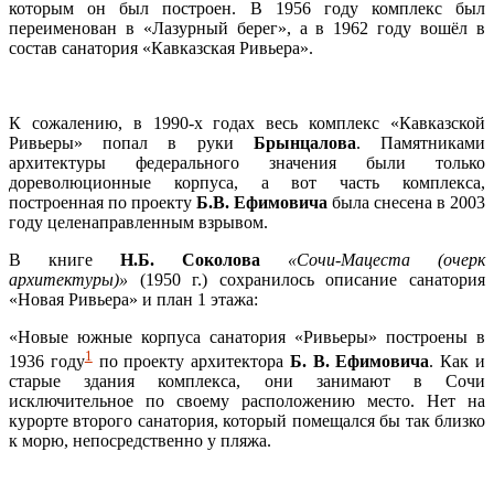
которым он был построен. В 1956 году комплекс был
переименован в «Лазурный берег», а в 1962 году вошёл в
состав санатория «Кавказская Ривьера».
К сожалению, в 1990-х годах весь комплекс «Кавказской
Ривьеры» попал в руки
Брынцалова
. Памятниками
архитектуры федерального значения были только
дореволюционные корпуса, а вот часть комплекса,
построенная по проекту
Б.В. Ефимовича
была снесена в 2003
году целенаправленным взрывом.
В книге
Н.Б. Соколова
«Сочи-Мацеста (очерк
архитектуры)»
(1950 г.) сохранилось описание санатория
«Новая Ривьера» и план 1 этажа:
«Новые южные корпуса санатория «Ривьеры» построены в
1
1936 году
по проекту архитектора
Б. В. Ефимовича
. Как и
старые здания комплекса, они занимают в Сочи
исключительное по своему расположению место. Нет на
курорте второго санатория, который помещался бы так близко
к морю, непосредственно у пляжа.