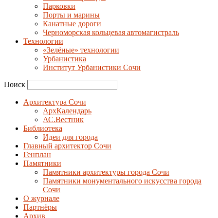
Парковки
Порты и марины
Канатные дороги
Черноморская кольцевая автомагистраль
Технологии
«Зелёные» технологии
Урбанистика
Институт Урбанистики Сочи
Поиск
Архитектура Сочи
АрхКалендарь
АС.Вестник
Библиотека
Идеи для города
Главный архитектор Сочи
Генплан
Памятники
Памятники архитектуры города Сочи
Памятники монументального искусства города
Сочи
О журнале
Партнёры
Архив