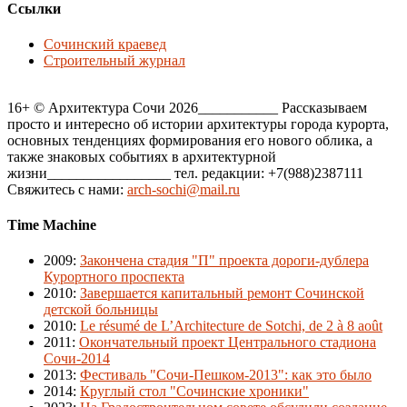
Ссылки
Сочинский краевед
Строительный журнал
16+ © Архитектура Сочи 2026___________ Рассказываем
просто и интересно об истории архитектуры города курорта,
основных тенденциях формирования его нового облика, а
также знаковых событиях в архитектурной
жизни_________________ тел. редакции: +7(988)2387111
Свяжитесь с нами:
arch-sochi@mail.ru
Time Machine
2009
:
Закончена стадия "П" проекта дороги-дублера
Курортного проспекта
2010
:
Завершается капитальный ремонт Сочинской
детской больницы
2010
:
Le résumé de L’Architecture de Sotchi, de 2 à 8 août
2011
:
Окончательный проект Центрального стадиона
Сочи-2014
2013
:
Фестиваль "Сочи-Пешком-2013": как это было
2014
:
Круглый стол "Сочинские хроники"