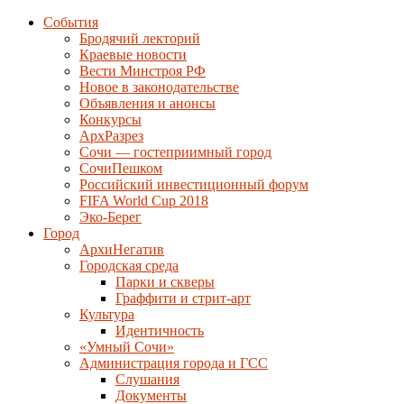
События
Бродячий лекторий
Краевые новости
Вести Минстроя РФ
Новое в законодательстве
Объявления и анонсы
Конкурсы
АрхРазрез
Сочи — гостеприимный город
СочиПешком
Российский инвестиционный форум
FIFA World Cup 2018
Эко-Берег
Город
АрхиНегатив
Городская среда
Парки и скверы
Граффити и стрит-арт
Культура
Идентичность
«Умный Сочи»
Администрация города и ГСС
Слушания
Документы