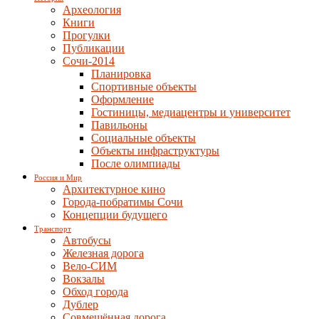
Археология
Книги
Прогулки
Публикации
Сочи-2014
Планировка
Спортивные объекты
Оформление
Гостиницы, медиацентры и университет
Павильоны
Социальные объекты
Объекты инфраструктуры
После олимпиады
Россия и Мир
Архитектурное кино
Города-побратимы Сочи
Концепции будущего
Транспорт
Автобусы
Железная дорога
Вело-СИМ
Вокзалы
Обход города
Дублер
Совмещённая дорога