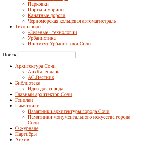
Парковки
Порты и марины
Канатные дороги
Черноморская кольцевая автомагистраль
Технологии
«Зелёные» технологии
Урбанистика
Институт Урбанистики Сочи
Поиск
Архитектура Сочи
АрхКалендарь
АС.Вестник
Библиотека
Идеи для города
Главный архитектор Сочи
Генплан
Памятники
Памятники архитектуры города Сочи
Памятники монументального искусства города
Сочи
О журнале
Партнёры
Архив