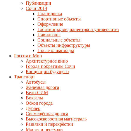
Публикации
Сочи-2014
Планировка
Спортивные объекты
Оформление
Гостиницы, медиацентры и университет
Павильоны
Социальные объекты
Объекты инфраструктуры
После олимпиады
Россия и Мир
Архитектурное кино
Города-побратимы Сочи
Концепции будущего
Транспорт
Автобусы
Железная дорога
Вело-СИМ
Вокзалы
Обход города
Дублер
Совмещённая дорога
Высокоскоростная магистраль
Развязки и перекрёстки
Мосты и переходы