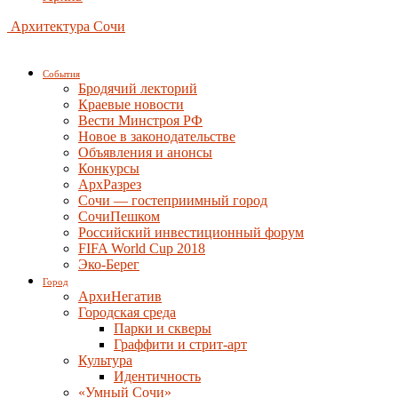
Архитектура Сочи
События
Бродячий лекторий
Краевые новости
Вести Минстроя РФ
Новое в законодательстве
Объявления и анонсы
Конкурсы
АрхРазрез
Сочи — гостеприимный город
СочиПешком
Российский инвестиционный форум
FIFA World Cup 2018
Эко-Берег
Город
АрхиНегатив
Городская среда
Парки и скверы
Граффити и стрит-арт
Культура
Идентичность
«Умный Сочи»