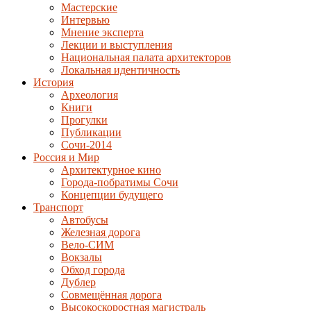
Мастерские
Интервью
Мнение эксперта
Лекции и выступления
Национальная палата архитекторов
Локальная идентичность
История
Археология
Книги
Прогулки
Публикации
Сочи-2014
Россия и Мир
Архитектурное кино
Города-побратимы Сочи
Концепции будущего
Транспорт
Автобусы
Железная дорога
Вело-СИМ
Вокзалы
Обход города
Дублер
Совмещённая дорога
Высокоскоростная магистраль