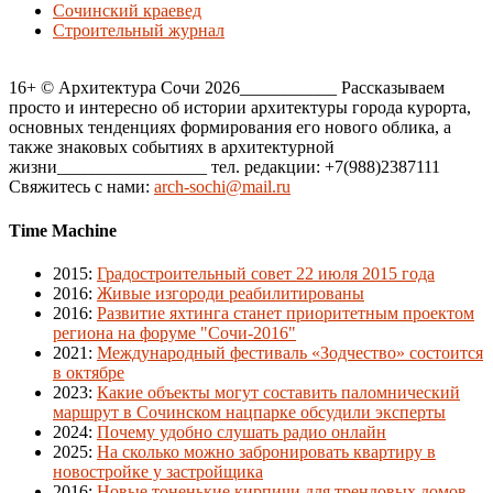
Сочинский краевед
Строительный журнал
16+ © Архитектура Сочи 2026___________ Рассказываем
просто и интересно об истории архитектуры города курорта,
основных тенденциях формирования его нового облика, а
также знаковых событиях в архитектурной
жизни_________________ тел. редакции: +7(988)2387111
Свяжитесь с нами:
arch-sochi@mail.ru
Time Machine
2015
:
Градостроительный совет 22 июля 2015 года
2016
:
Живые изгороди реабилитированы
2016
:
Развитие яхтинга станет приоритетным проектом
региона на форуме "Сочи-2016"
2021
:
Международный фестиваль «Зодчество» состоится
в октябре
2023
:
Какие объекты могут составить паломнический
маршрут в Сочинском нацпарке обсудили эксперты
2024
:
Почему удобно слушать радио онлайн
2025
:
На сколько можно забронировать квартиру в
новостройке у застройщика
2016
:
Новые тоненькие кирпичи для трендовых домов