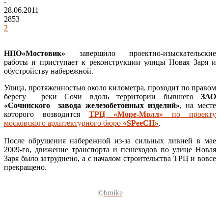
-
28.06.2011
2853
2
НПО«Мостовик»
завершило проектно-изыскательские
работы и приступает к реконструкции улицы Новая Заря и
обустройству набережной.
Улица, протяженностью около километра, проходит по правом
берегу реки Сочи вдоль территории бывшего
ЗАО
«Сочинского завода железобетонных изделий»
, на месте
которого возводится
ТРЦ «Море-Молл»
по проекту
московского архитектурного бюро
«SPeeCH»
.
После обрушения набережной из-за сильных ливней в мае
2009-го, движение транспорта и пешеходов по улице Новая
Заря было затруднено, а с началом строительства ТРЦ и вовсе
прекращено.
©
bmike