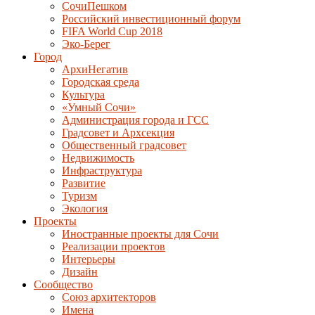
СочиПешком
Российский инвестиционный форум
FIFA World Cup 2018
Эко-Берег
Город
АрхиНегатив
Городская среда
Культура
«Умный Сочи»
Администрация города и ГСС
Градсовет и Архсекция
Общественный градсовет
Недвижимость
Инфраструктура
Развитие
Туризм
Экология
Проекты
Иностранные проекты для Сочи
Реализации проектов
Интерьеры
Дизайн
Сообщество
Союз архитекторов
Имена