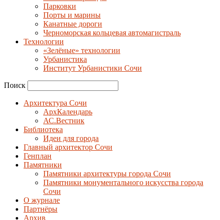
Парковки
Порты и марины
Канатные дороги
Черноморская кольцевая автомагистраль
Технологии
«Зелёные» технологии
Урбанистика
Институт Урбанистики Сочи
Поиск
Архитектура Сочи
АрхКалендарь
АС.Вестник
Библиотека
Идеи для города
Главный архитектор Сочи
Генплан
Памятники
Памятники архитектуры города Сочи
Памятники монументального искусства города
Сочи
О журнале
Партнёры
Архив