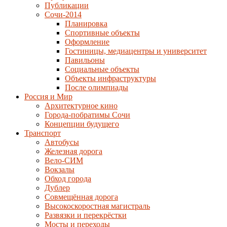
Публикации
Сочи-2014
Планировка
Спортивные объекты
Оформление
Гостиницы, медиацентры и университет
Павильоны
Социальные объекты
Объекты инфраструктуры
После олимпиады
Россия и Мир
Архитектурное кино
Города-побратимы Сочи
Концепции будущего
Транспорт
Автобусы
Железная дорога
Вело-СИМ
Вокзалы
Обход города
Дублер
Совмещённая дорога
Высокоскоростная магистраль
Развязки и перекрёстки
Мосты и переходы