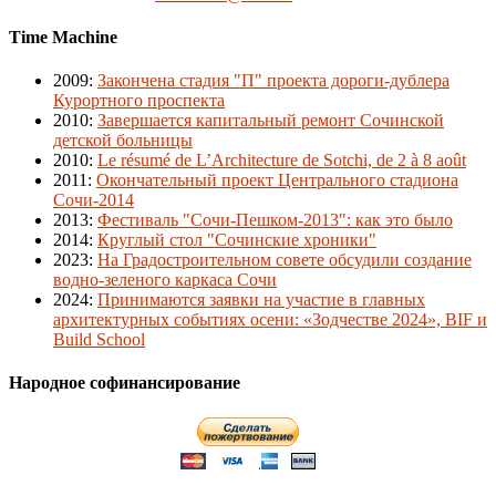
Time Machine
2009
:
Закончена стадия "П" проекта дороги-дублера
Курортного проспекта
2010
:
Завершается капитальный ремонт Сочинской
детской больницы
2010
:
Le résumé de L’Architecture de Sotchi, de 2 à 8 août
2011
:
Окончательный проект Центрального стадиона
Сочи-2014
2013
:
Фестиваль "Сочи-Пешком-2013": как это было
2014
:
Круглый стол "Сочинские хроники"
2023
:
На Градостроительном совете обсудили создание
водно-зеленого каркаса Сочи
2024
:
Принимаются заявки на участие в главных
архитектурных событиях осени: «Зодчестве 2024», BIF и
Build School
Народное софинансирование