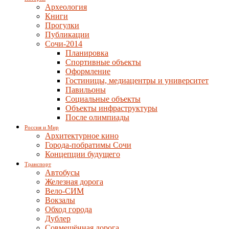
Археология
Книги
Прогулки
Публикации
Сочи-2014
Планировка
Спортивные объекты
Оформление
Гостиницы, медиацентры и университет
Павильоны
Социальные объекты
Объекты инфраструктуры
После олимпиады
Россия и Мир
Архитектурное кино
Города-побратимы Сочи
Концепции будущего
Транспорт
Автобусы
Железная дорога
Вело-СИМ
Вокзалы
Обход города
Дублер
Совмещённая дорога