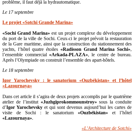
problème, il faut déjà la hydrautomatique.
Le 17 septembre
Le projet «Sotchi Grande Marina»
«Sochi Grand Marina»
est un projet complexe du développement
du port de la ville de Sochi. Ceux-ci le projet prévoit la restauration
de la Gare maritime, ainsi que la construction du stationnement des
yachts, l’hôtel quatre étoiles
«Radisson Grand Marina Sochi»
,
l’ensemble commercial
«Arkada-PLAZA»
, le centre de bureau.
Après l’Olympiade on construit l’ensemble des apart-hôtels.
Le 18 septembre
Igor Yarochevsky : le sanatorium «Ouzbékistan» et l’hôtel
«Lazournaya»
Dans cet article il s’agira de deux projets accomplis par le quatrième
atelier de l’institut
«Juzhgiprokommounstroy»
sous la conduite
d’
Igor Yarochevsky
et qui sont devenus aujourd’hui les cartes de
visite de Sochi : le sanatorium
«Ouzbékistan»
et l’hôtel
«Lazournaya»
.
«L’Architecture de Sotchi»