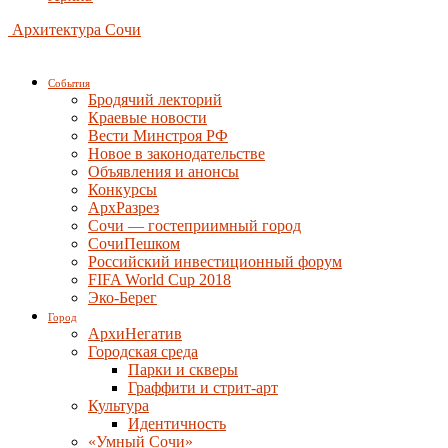
Архитектура Сочи
События
Бродячий лекторий
Краевые новости
Вести Минстроя РФ
Новое в законодательстве
Объявления и анонсы
Конкурсы
АрхРазрез
Сочи — гостеприимный город
СочиПешком
Российский инвестиционный форум
FIFA World Cup 2018
Эко-Берег
Город
АрхиНегатив
Городская среда
Парки и скверы
Граффити и стрит-арт
Культура
Идентичность
«Умный Сочи»