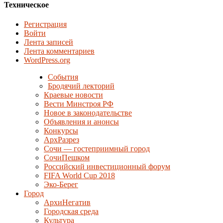
Техническое
Регистрация
Войти
Лента записей
Лента комментариев
WordPress.org
События
Бродячий лекторий
Краевые новости
Вести Минстроя РФ
Новое в законодательстве
Объявления и анонсы
Конкурсы
АрхРазрез
Сочи — гостеприимный город
СочиПешком
Российский инвестиционный форум
FIFA World Cup 2018
Эко-Берег
Город
АрхиНегатив
Городская среда
Культура