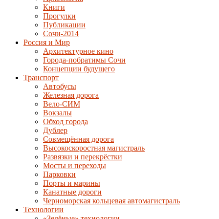
Книги
Прогулки
Публикации
Сочи-2014
Россия и Мир
Архитектурное кино
Города-побратимы Сочи
Концепции будущего
Транспорт
Автобусы
Железная дорога
Вело-СИМ
Вокзалы
Обход города
Дублер
Совмещённая дорога
Высокоскоростная магистраль
Развязки и перекрёстки
Мосты и переходы
Парковки
Порты и марины
Канатные дороги
Черноморская кольцевая автомагистраль
Технологии
«Зелёные» технологии