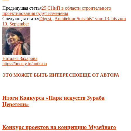
Предыдущая статья
25 СНиП в области строительного
проектирования будут изменены
Следующая статья
Digest „Architektur Sotschis“ vom 13. bis zum
19. September
Наталья Захарова
https://boosty.to/nutkaaa
ЭТО МОЖЕТ БЫТЬ ИНТЕРЕСНО
ЕЩЕ ОТ АВТОРА
Итоги Конкурса «Парк искусств Зураба
Церетели»
Конкурс проектов на концепцию Музейного