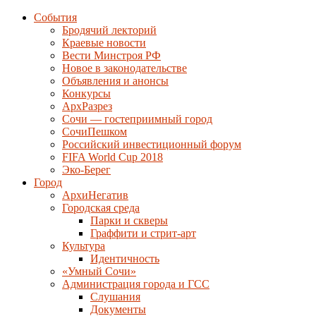
События
Бродячий лекторий
Краевые новости
Вести Минстроя РФ
Новое в законодательстве
Объявления и анонсы
Конкурсы
АрхРазрез
Сочи — гостеприимный город
СочиПешком
Российский инвестиционный форум
FIFA World Cup 2018
Эко-Берег
Город
АрхиНегатив
Городская среда
Парки и скверы
Граффити и стрит-арт
Культура
Идентичность
«Умный Сочи»
Администрация города и ГСС
Слушания
Документы