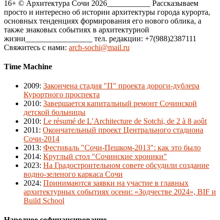
16+ © Архитектура Сочи 2026___________ Рассказываем
просто и интересно об истории архитектуры города курорта,
основных тенденциях формирования его нового облика, а
также знаковых событиях в архитектурной
жизни_________________ тел. редакции: +7(988)2387111
Свяжитесь с нами:
arch-sochi@mail.ru
Time Machine
2009
:
Закончена стадия "П" проекта дороги-дублера
Курортного проспекта
2010
:
Завершается капитальный ремонт Сочинской
детской больницы
2010
:
Le résumé de L’Architecture de Sotchi, de 2 à 8 août
2011
:
Окончательный проект Центрального стадиона
Сочи-2014
2013
:
Фестиваль "Сочи-Пешком-2013": как это было
2014
:
Круглый стол "Сочинские хроники"
2023
:
На Градостроительном совете обсудили создание
водно-зеленого каркаса Сочи
2024
:
Принимаются заявки на участие в главных
архитектурных событиях осени: «Зодчестве 2024», BIF и
Build School
Народное софинансирование