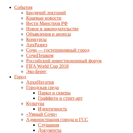
События
Бродячий лекторий
Краевые новости
Вести Минстроя РФ
Новое в законодательстве
Объявления и анонсы
Конкурсы
АрхРазрез
Сочи — гостеприимный город
СочиПешком
Российский инвестиционный форум
FIFA World Cup 2018
Эко-Берег
Город
АрхиНегатив
Городская среда
Парки и скверы
Граффити и стрит-арт
Культура
Идентичность
«Умный Сочи»
Администрация города и ГСС
Слушания
Документы