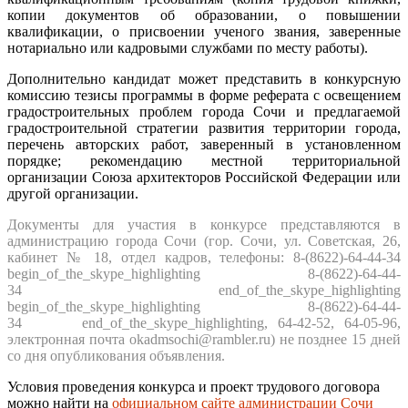
копии документов об образовании, о повышении
квалификации, о присвоении ученого звания, заверенные
нотариально или кадровыми службами по месту работы).
Дополнительно кандидат может представить в конкурсную
комиссию тезисы программы в форме реферата с освещением
градостроительных проблем города Сочи и предлагаемой
градостроительной стратегии развития территории города,
перечень авторских работ, заверенный в установленном
порядке; рекомендацию местной территориальной
организации Союза архитекторов Российской Федерации или
другой организации.
Документы для участия в конкурсе представляются в
администрацию города Сочи (гор. Сочи, ул. Советская, 26,
кабинет № 18, отдел кадров, телефоны: 8-(8622)-64-44-34
begin_of_the_skype_highlighting 8-(8622)-64-44-
34 end_of_the_skype_highlighting
begin_of_the_skype_highlighting 8-(8622)-64-44-
34 end_of_the_skype_highlighting, 64-42-52, 64-05-96,
электронная почта okadmsochi@rambler.ru) не позднее 15 дней
со дня опубликования объявления.
Условия проведения конкурса и проект трудового договора
можно найти на
официальном сайте администрации Сочи