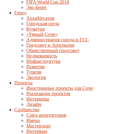
FIFA World Cup 2018
Эко-Берег
Город
АрхиНегатив
Городская среда
Культура
«Умный Сочи»
Администрация города и ГСС
Градсовет и Архсекция
Общественный градсовет
Недвижимость
Инфраструктура
Развитие
Туризм
Экология
Проекты
Иностранные проекты для Сочи
Реализации проектов
Интерьеры
Дизайн
Сообщество
Союз архитекторов
Имена
Мастерские
Интервью