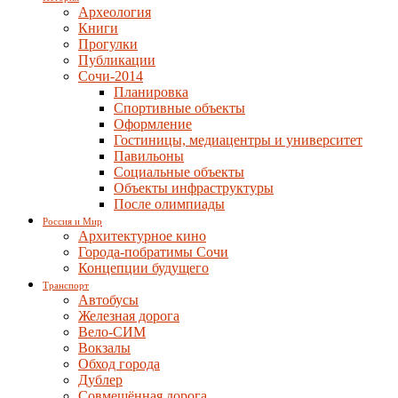
Археология
Книги
Прогулки
Публикации
Сочи-2014
Планировка
Спортивные объекты
Оформление
Гостиницы, медиацентры и университет
Павильоны
Социальные объекты
Объекты инфраструктуры
После олимпиады
Россия и Мир
Архитектурное кино
Города-побратимы Сочи
Концепции будущего
Транспорт
Автобусы
Железная дорога
Вело-СИМ
Вокзалы
Обход города
Дублер
Совмещённая дорога