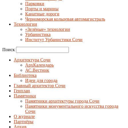
Парковки
Порты и марины
Канатные дороги
Черноморская кольцевая автомагистраль
Технологии
«Зелёные» технологии
Урбанистика
Институт Урбанистики Сочи
Поиск
Архитектура Сочи
АрхКалендарь
АС.Вестник
Библиотека
Идеи для города
Главный архитектор Сочи
Генплан
Памятники
Памятники архитектуры города Сочи
Памятники монументального искусства города
Сочи
О журнале
Партнёры
Архив