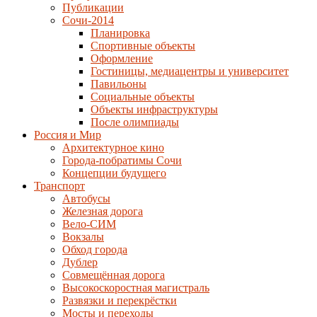
Публикации
Сочи-2014
Планировка
Спортивные объекты
Оформление
Гостиницы, медиацентры и университет
Павильоны
Социальные объекты
Объекты инфраструктуры
После олимпиады
Россия и Мир
Архитектурное кино
Города-побратимы Сочи
Концепции будущего
Транспорт
Автобусы
Железная дорога
Вело-СИМ
Вокзалы
Обход города
Дублер
Совмещённая дорога
Высокоскоростная магистраль
Развязки и перекрёстки
Мосты и переходы