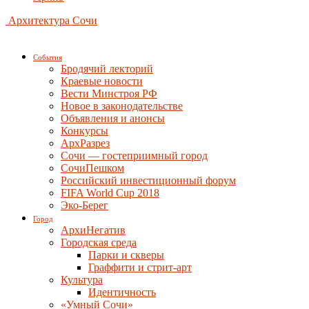
Архитектура Сочи
События
Бродячий лекторий
Краевые новости
Вести Минстроя РФ
Новое в законодательстве
Объявления и анонсы
Конкурсы
АрхРазрез
Сочи — гостеприимный город
СочиПешком
Российский инвестиционный форум
FIFA World Cup 2018
Эко-Берег
Город
АрхиНегатив
Городская среда
Парки и скверы
Граффити и стрит-арт
Культура
Идентичность
«Умный Сочи»