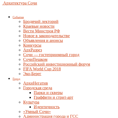
Архитектура Сочи
События
Бродячий лекторий
Краевые новости
Вести Минстроя РФ
Новое в законодательстве
Объявления и анонсы
Конкурсы
АрхРазрез
Сочи — гостеприимный город
СочиПешком
Российский инвестиционный форум
FIFA World Cup 2018
Эко-Берег
Город
АрхиНегатив
Городская среда
Парки и скверы
Граффити и стрит-арт
Культура
Идентичность
«Умный Сочи»
Администрация города и ГСС