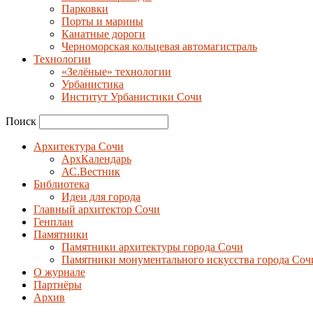
Парковки
Порты и марины
Канатные дороги
Черноморская кольцевая автомагистраль
Технологии
«Зелёные» технологии
Урбанистика
Институт Урбанистики Сочи
Поиск
Архитектура Сочи
АрхКалендарь
АС.Вестник
Библиотека
Идеи для города
Главный архитектор Сочи
Генплан
Памятники
Памятники архитектуры города Сочи
Памятники монументального искусства города Соч
О журнале
Партнёры
Архив