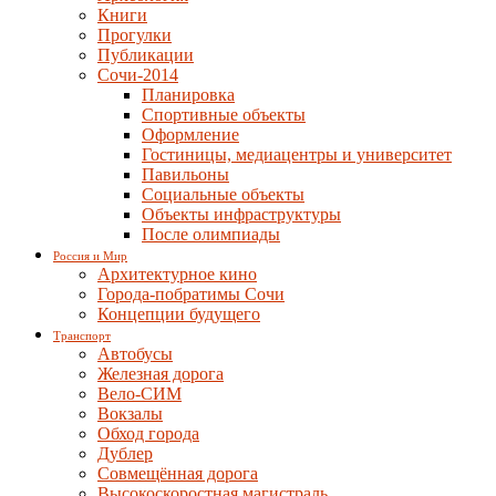
Книги
Прогулки
Публикации
Сочи-2014
Планировка
Спортивные объекты
Оформление
Гостиницы, медиацентры и университет
Павильоны
Социальные объекты
Объекты инфраструктуры
После олимпиады
Россия и Мир
Архитектурное кино
Города-побратимы Сочи
Концепции будущего
Транспорт
Автобусы
Железная дорога
Вело-СИМ
Вокзалы
Обход города
Дублер
Совмещённая дорога
Высокоскоростная магистраль