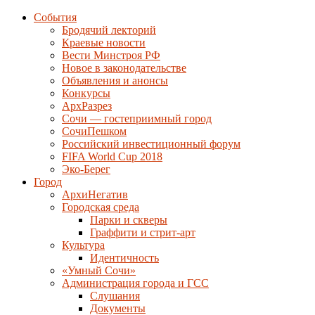
События
Бродячий лекторий
Краевые новости
Вести Минстроя РФ
Новое в законодательстве
Объявления и анонсы
Конкурсы
АрхРазрез
Сочи — гостеприимный город
СочиПешком
Российский инвестиционный форум
FIFA World Cup 2018
Эко-Берег
Город
АрхиНегатив
Городская среда
Парки и скверы
Граффити и стрит-арт
Культура
Идентичность
«Умный Сочи»
Администрация города и ГСС
Слушания
Документы