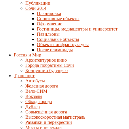
Публикации
Сочи-2014
Планировка
Спортивные объекты
Оформление
Гостиницы, медиацентры и университет
Павильоны
Социальные объекты
Объекты инфраструктуры
После олимпиады
Россия и Мир
Архитектурное кино
Города-побратимы Сочи
Концепции будущего
Транспорт
Автобусы
Железная дорога
Вело-СИМ
Вокзалы
Обход города
Дублер
Совмещённая дорога
Высокоскоростная магистраль
Развязки и перекрёстки
Мосты и переходы