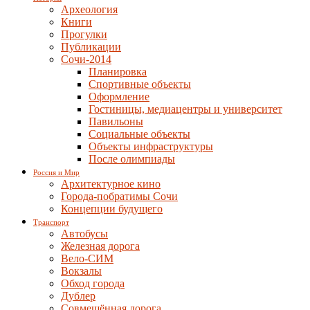
Археология
Книги
Прогулки
Публикации
Сочи-2014
Планировка
Спортивные объекты
Оформление
Гостиницы, медиацентры и университет
Павильоны
Социальные объекты
Объекты инфраструктуры
После олимпиады
Россия и Мир
Архитектурное кино
Города-побратимы Сочи
Концепции будущего
Транспорт
Автобусы
Железная дорога
Вело-СИМ
Вокзалы
Обход города
Дублер
Совмещённая дорога