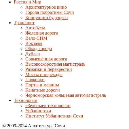
Россия и Мир
Архитектурное кино
Города-побратимы Сочи
Концепции будущего
Транспорт
Автобусы
Железная дорога
Вело-СИМ
Вокзалы
Обход города
Дублер
Совмещённая дорога
Высокоскоростная магистраль
Развязки и перекрёстки
Мосты и переходы
Парковки
Порты и марины
Канатные дороги
Черноморская кольцевая автомагистраль
Технологии
«Зелёные» технологии
Урбанистика
Институт Урбанистики Сочи
© 2009-2024 Архитектура Сочи