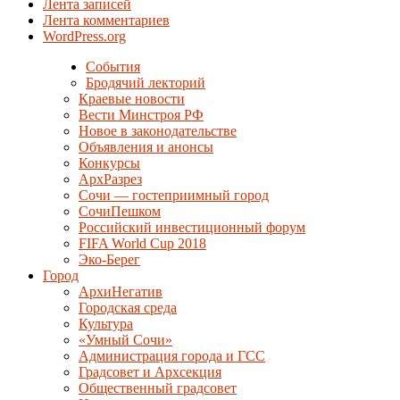
Лента записей
Лента комментариев
WordPress.org
События
Бродячий лекторий
Краевые новости
Вести Минстроя РФ
Новое в законодательстве
Объявления и анонсы
Конкурсы
АрхРазрез
Сочи — гостеприимный город
СочиПешком
Российский инвестиционный форум
FIFA World Cup 2018
Эко-Берег
Город
АрхиНегатив
Городская среда
Культура
«Умный Сочи»
Администрация города и ГСС
Градсовет и Архсекция
Общественный градсовет