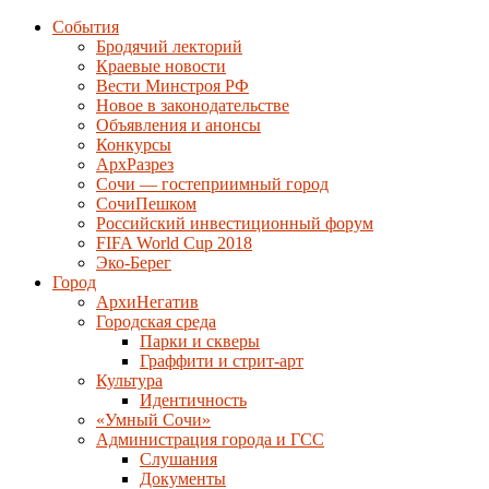
События
Бродячий лекторий
Краевые новости
Вести Минстроя РФ
Новое в законодательстве
Объявления и анонсы
Конкурсы
АрхРазрез
Сочи — гостеприимный город
СочиПешком
Российский инвестиционный форум
FIFA World Cup 2018
Эко-Берег
Город
АрхиНегатив
Городская среда
Парки и скверы
Граффити и стрит-арт
Культура
Идентичность
«Умный Сочи»
Администрация города и ГСС
Слушания
Документы