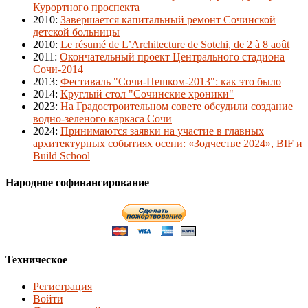
Курортного проспекта
2010
:
Завершается капитальный ремонт Сочинской
детской больницы
2010
:
Le résumé de L’Architecture de Sotchi, de 2 à 8 août
2011
:
Окончательный проект Центрального стадиона
Сочи-2014
2013
:
Фестиваль "Сочи-Пешком-2013": как это было
2014
:
Круглый стол "Сочинские хроники"
2023
:
На Градостроительном совете обсудили создание
водно-зеленого каркаса Сочи
2024
:
Принимаются заявки на участие в главных
архитектурных событиях осени: «Зодчестве 2024», BIF и
Build School
Народное софинансирование
Техническое
Регистрация
Войти