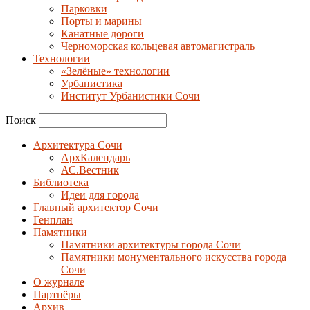
Парковки
Порты и марины
Канатные дороги
Черноморская кольцевая автомагистраль
Технологии
«Зелёные» технологии
Урбанистика
Институт Урбанистики Сочи
Поиск
Архитектура Сочи
АрхКалендарь
АС.Вестник
Библиотека
Идеи для города
Главный архитектор Сочи
Генплан
Памятники
Памятники архитектуры города Сочи
Памятники монументального искусства города
Сочи
О журнале
Партнёры
Архив