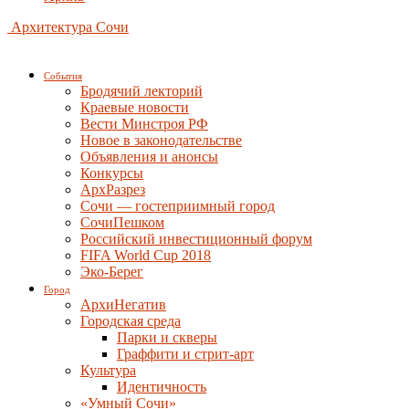
Архитектура Сочи
События
Бродячий лекторий
Краевые новости
Вести Минстроя РФ
Новое в законодательстве
Объявления и анонсы
Конкурсы
АрхРазрез
Сочи — гостеприимный город
СочиПешком
Российский инвестиционный форум
FIFA World Cup 2018
Эко-Берег
Город
АрхиНегатив
Городская среда
Парки и скверы
Граффити и стрит-арт
Культура
Идентичность
«Умный Сочи»