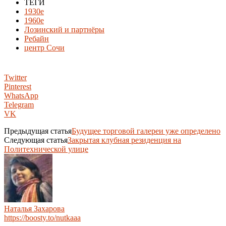
ТЕГИ
1930е
1960е
Лозинский и партнёры
Ребайн
центр Сочи
Twitter
Pinterest
WhatsApp
Telegram
VK
Предыдущая статья
Будущее торговой галереи уже определено
Следующая статья
Закрытая клубная резиденция на
Политехнической улице
Наталья Захарова
https://boosty.to/nutkaaa