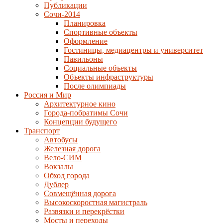
Публикации
Сочи-2014
Планировка
Спортивные объекты
Оформление
Гостиницы, медиацентры и университет
Павильоны
Социальные объекты
Объекты инфраструктуры
После олимпиады
Россия и Мир
Архитектурное кино
Города-побратимы Сочи
Концепции будущего
Транспорт
Автобусы
Железная дорога
Вело-СИМ
Вокзалы
Обход города
Дублер
Совмещённая дорога
Высокоскоростная магистраль
Развязки и перекрёстки
Мосты и переходы