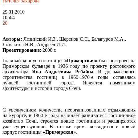
Наталья Захарова
-
29.01.2010
10564
20
Авторы:
Лозинский И.З., Шеренов С.С., Балагуров М.А.,
Ломакина Н.В., Андреев И.И.
Проектирование:
2006 г.
Главный корпус гостиницы
«Приморская»
был построен на
Приморском бульваре в 1936 году по проекту ростовского
архитектора
Яна Андреевича Ребайна
. И до массового
строительства гостиниц в 1960-1970-е годы оставалась
лучшей гостиницей города. Является памятником
архитектуры и истории города Сочи.
С увеличением количества неорганизованных отдыхающих
на курорте, в 1960-е годы начинает развиваться гостиничное
хозяйство Сочи, строятся новые гостиницы и расширяются
уже существующие. В это же время возводится и новый
корпус гостиницы
«Приморская»
.