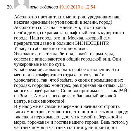
лена жданова
19.10.2010 в 12:54
Абсолютно против таких монстров, уродующих наш,
некогда красивый и утопающий в зелени, город!
Абсолютно согласна с мнениями, что строить
необходимо, сохраняя ландшафтный стиль курортного
города. Наш город, это ни Москва, который сам
превратился давно в большой БИЗНЕСЦЕНТР.
У нас, это абсолютно не приемлимо.
Эти здания, из стекла, бетона, какой то арматуры,
совсем не вписываются в общий городской вид. Они
чужеродные нам по сути.
К набережной, должно быть особое отношение. Это
место, для комфортного отдыха, прогулок ( в
удовольтвие, так, чтоб забыть о своих промышленных
городах, горродах монстрах, раз приехал на отдых. Для
многих людей раньше, Сочи воспринимался — как РАЙ
на Земле. А мы из него делаем банальный деловой
центр, каких множество!
И у нас уже на самой набережной начинают строить
таких монстров, и мало того, что портят весь вид городу,
так еще и перекрывают доступ к самой набережной и
морю, горожанам и гостям нашего города. Ведь потом, у
частных домов и частных гостиниц, ни пройти, ни