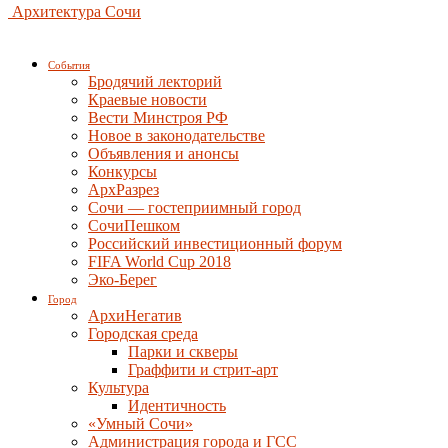
Архитектура Сочи
События
Бродячий лекторий
Краевые новости
Вести Минстроя РФ
Новое в законодательстве
Объявления и анонсы
Конкурсы
АрхРазрез
Сочи — гостеприимный город
СочиПешком
Российский инвестиционный форум
FIFA World Cup 2018
Эко-Берег
Город
АрхиНегатив
Городская среда
Парки и скверы
Граффити и стрит-арт
Культура
Идентичность
«Умный Сочи»
Администрация города и ГСС