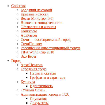
События
Бродячий лекторий
Краевые новости
Вести Минстроя РФ
Новое в законодательстве
Объявления и анонсы
Конкурсы
АрхРазрез
Сочи — гостеприимный город
СочиПешком
Российский инвестиционный форум
FIFA World Cup 2018
Эко-Берег
Город
АрхиНегатив
Городская среда
Парки и скверы
Граффити и стрит-арт
Культура
Идентичность
«Умный Сочи»
Администрация города и ГСС
Слушания
Документы