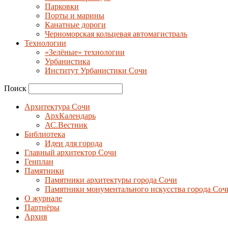
Парковки
Порты и марины
Канатные дороги
Черноморская кольцевая автомагистраль
Технологии
«Зелёные» технологии
Урбанистика
Институт Урбанистики Сочи
Поиск
Архитектура Сочи
АрхКалендарь
АС.Вестник
Библиотека
Идеи для города
Главный архитектор Сочи
Генплан
Памятники
Памятники архитектуры города Сочи
Памятники монументального искусства города Соч
О журнале
Партнёры
Архив