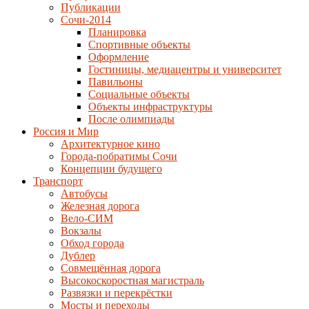
Публикации
Сочи-2014
Планировка
Спортивные объекты
Оформление
Гостиницы, медиацентры и университет
Павильоны
Социальные объекты
Объекты инфраструктуры
После олимпиады
Россия и Мир
Архитектурное кино
Города-побратимы Сочи
Концепции будущего
Транспорт
Автобусы
Железная дорога
Вело-СИМ
Вокзалы
Обход города
Дублер
Совмещённая дорога
Высокоскоростная магистраль
Развязки и перекрёстки
Мосты и переходы