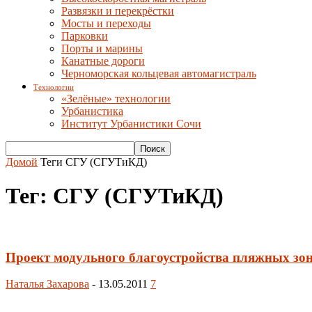
Развязки и перекрёстки
Мосты и переходы
Парковки
Порты и марины
Канатные дороги
Черноморская кольцевая автомагистраль
Технологии
«Зелёные» технологии
Урбанистика
Институт Урбанистики Сочи
Домой
Теги
СГУ (СГУТиКД)
Тег: СГУ (СГУТиКД)
Проект модульного благоустройства пляжных зо
Наталья Захарова
-
13.05.2011
7