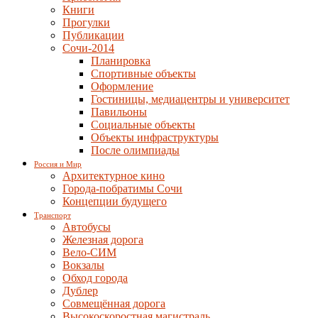
Книги
Прогулки
Публикации
Сочи-2014
Планировка
Спортивные объекты
Оформление
Гостиницы, медиацентры и университет
Павильоны
Социальные объекты
Объекты инфраструктуры
После олимпиады
Россия и Мир
Архитектурное кино
Города-побратимы Сочи
Концепции будущего
Транспорт
Автобусы
Железная дорога
Вело-СИМ
Вокзалы
Обход города
Дублер
Совмещённая дорога
Высокоскоростная магистраль