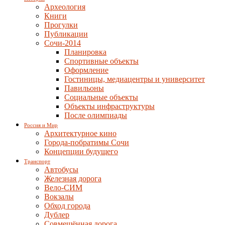
Археология
Книги
Прогулки
Публикации
Сочи-2014
Планировка
Спортивные объекты
Оформление
Гостиницы, медиацентры и университет
Павильоны
Социальные объекты
Объекты инфраструктуры
После олимпиады
Россия и Мир
Архитектурное кино
Города-побратимы Сочи
Концепции будущего
Транспорт
Автобусы
Железная дорога
Вело-СИМ
Вокзалы
Обход города
Дублер
Совмещённая дорога