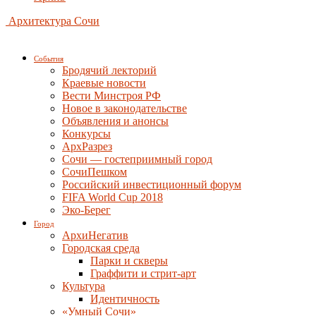
Архитектура Сочи
События
Бродячий лекторий
Краевые новости
Вести Минстроя РФ
Новое в законодательстве
Объявления и анонсы
Конкурсы
АрхРазрез
Сочи — гостеприимный город
СочиПешком
Российский инвестиционный форум
FIFA World Cup 2018
Эко-Берег
Город
АрхиНегатив
Городская среда
Парки и скверы
Граффити и стрит-арт
Культура
Идентичность
«Умный Сочи»