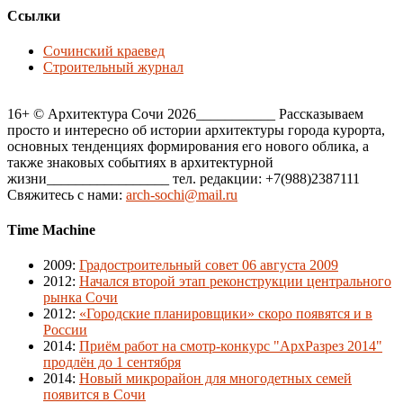
Ссылки
Сочинский краевед
Строительный журнал
16+ © Архитектура Сочи 2026___________ Рассказываем
просто и интересно об истории архитектуры города курорта,
основных тенденциях формирования его нового облика, а
также знаковых событиях в архитектурной
жизни_________________ тел. редакции: +7(988)2387111
Свяжитесь с нами:
arch-sochi@mail.ru
Time Machine
2009
:
Градостроительный совет 06 августа 2009
2012
:
Начался второй этап реконструкции центрального
рынка Сочи
2012
:
«Городские планировщики» скоро появятся и в
России
2014
:
Приём работ на смотр-конкурс "АрхРазрез 2014"
продлён до 1 сентября
2014
:
Новый микрорайон для многодетных семей
появится в Сочи