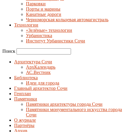
Парковки
Порты и марины
Канатные дороги
Черноморская кольцевая автомагистраль
Технологии
«Зелёные» технологии
Урбанистика
Институт Урбанистики Сочи
Поиск
Архитектура Сочи
АрхКалендарь
АС.Вестник
Библиотека
Идеи для города
Главный архитектор Сочи
Генплан
Памятники
Памятники архитектуры города Сочи
Памятники монументального искусства города
Сочи
О журнале
Партнёры
Архив