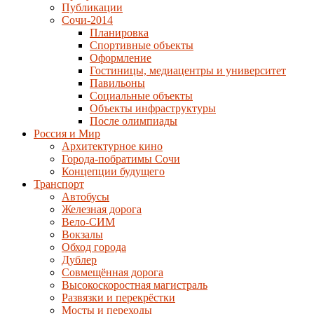
Публикации
Сочи-2014
Планировка
Спортивные объекты
Оформление
Гостиницы, медиацентры и университет
Павильоны
Социальные объекты
Объекты инфраструктуры
После олимпиады
Россия и Мир
Архитектурное кино
Города-побратимы Сочи
Концепции будущего
Транспорт
Автобусы
Железная дорога
Вело-СИМ
Вокзалы
Обход города
Дублер
Совмещённая дорога
Высокоскоростная магистраль
Развязки и перекрёстки
Мосты и переходы