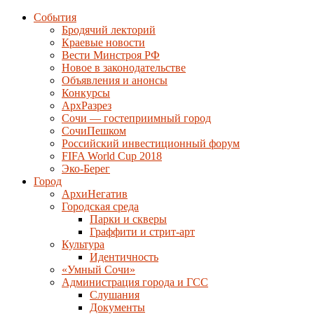
События
Бродячий лекторий
Краевые новости
Вести Минстроя РФ
Новое в законодательстве
Объявления и анонсы
Конкурсы
АрхРазрез
Сочи — гостеприимный город
СочиПешком
Российский инвестиционный форум
FIFA World Cup 2018
Эко-Берег
Город
АрхиНегатив
Городская среда
Парки и скверы
Граффити и стрит-арт
Культура
Идентичность
«Умный Сочи»
Администрация города и ГСС
Слушания
Документы