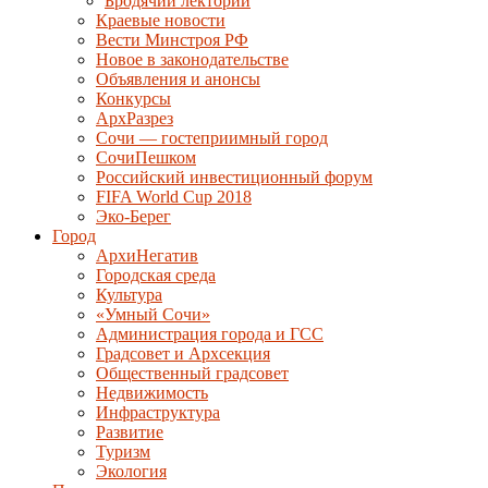
Бродячий лекторий
Краевые новости
Вести Минстроя РФ
Новое в законодательстве
Объявления и анонсы
Конкурсы
АрхРазрез
Сочи — гостеприимный город
СочиПешком
Российский инвестиционный форум
FIFA World Cup 2018
Эко-Берег
Город
АрхиНегатив
Городская среда
Культура
«Умный Сочи»
Администрация города и ГСС
Градсовет и Архсекция
Общественный градсовет
Недвижимость
Инфраструктура
Развитие
Туризм
Экология