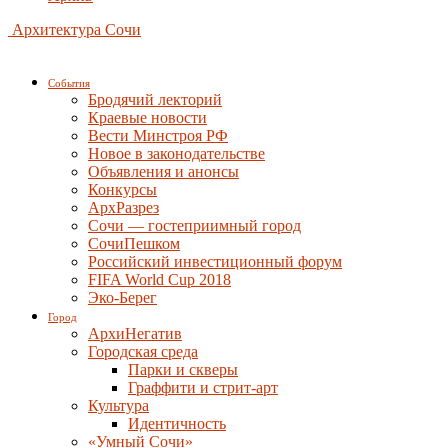
Архитектура Сочи
События
Бродячий лекторий
Краевые новости
Вести Минстроя РФ
Новое в законодательстве
Объявления и анонсы
Конкурсы
АрхРазрез
Сочи — гостеприимный город
СочиПешком
Российский инвестиционный форум
FIFA World Cup 2018
Эко-Берег
Город
АрхиНегатив
Городская среда
Парки и скверы
Граффити и стрит-арт
Культура
Идентичность
«Умный Сочи»