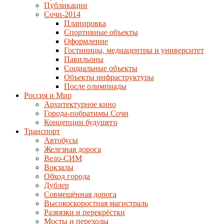
Публикации
Сочи-2014
Планировка
Спортивные объекты
Оформление
Гостиницы, медиацентры и университет
Павильоны
Социальные объекты
Объекты инфраструктуры
После олимпиады
Россия и Мир
Архитектурное кино
Города-побратимы Сочи
Концепции будущего
Транспорт
Автобусы
Железная дорога
Вело-СИМ
Вокзалы
Обход города
Дублер
Совмещённая дорога
Высокоскоростная магистраль
Развязки и перекрёстки
Мосты и переходы