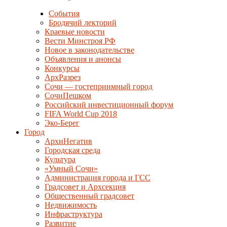
События
Бродячий лекторий
Краевые новости
Вести Минстроя РФ
Новое в законодательстве
Объявления и анонсы
Конкурсы
АрхРазрез
Сочи — гостеприимный город
СочиПешком
Российский инвестиционный форум
FIFA World Cup 2018
Эко-Берег
Город
АрхиНегатив
Городская среда
Культура
«Умный Сочи»
Администрация города и ГСС
Градсовет и Архсекция
Общественный градсовет
Недвижимость
Инфраструктура
Развитие