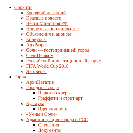
События
Бродячий лекторий
Краевые новости
Вести Минстроя РФ
Новое в законодательстве
Объявления и анонсы
Конкурсы
АрхРазрез
Сочи — гостеприимный город
СочиПешком
Российский инвестиционный форум
FIFA World Cup 2018
Эко-Берег
Город
АрхиНегатив
Городская среда
Парки и скверы
Граффити и стрит-арт
Культура
Идентичность
«Умный Сочи»
Администрация города и ГСС
Слушания
Документы