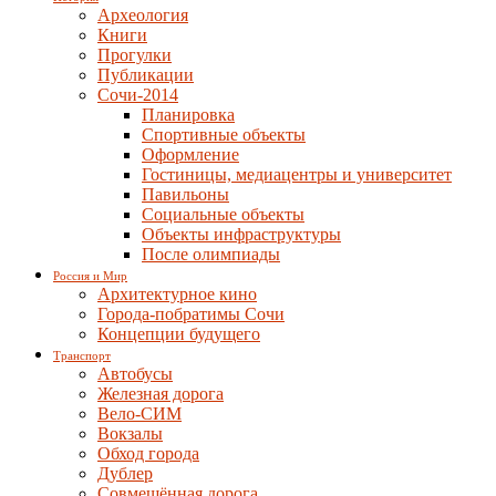
Археология
Книги
Прогулки
Публикации
Сочи-2014
Планировка
Спортивные объекты
Оформление
Гостиницы, медиацентры и университет
Павильоны
Социальные объекты
Объекты инфраструктуры
После олимпиады
Россия и Мир
Архитектурное кино
Города-побратимы Сочи
Концепции будущего
Транспорт
Автобусы
Железная дорога
Вело-СИМ
Вокзалы
Обход города
Дублер
Совмещённая дорога