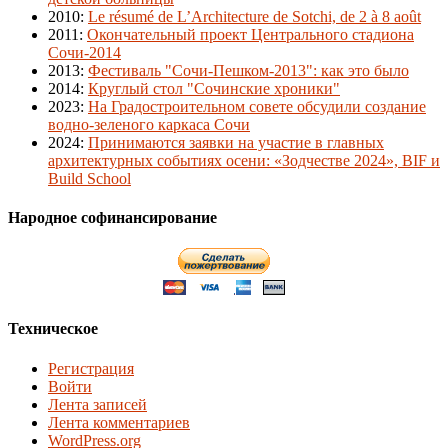
2010
:
Le résumé de L’Architecture de Sotchi, de 2 à 8 août
2011
:
Окончательный проект Центрального стадиона
Сочи-2014
2013
:
Фестиваль "Сочи-Пешком-2013": как это было
2014
:
Круглый стол "Сочинские хроники"
2023
:
На Градостроительном совете обсудили создание
водно-зеленого каркаса Сочи
2024
:
Принимаются заявки на участие в главных
архитектурных событиях осени: «Зодчестве 2024», BIF и
Build School
Народное софинансирование
Техническое
Регистрация
Войти
Лента записей
Лента комментариев
WordPress.org