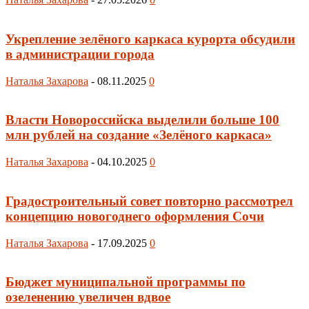
Укрепление зелёного каркаса курорта обсудили
в администрации города
Наталья Захарова
-
08.11.2025
0
Власти Новороссийска выделили больше 100
млн рублей на создание «Зелёного каркаса»
Наталья Захарова
-
04.10.2025
0
Градостроительный совет повторно рассмотрел
концепцию новогоднего оформления Сочи
Наталья Захарова
-
17.09.2025
0
Бюджет муниципальной программы по
озеленению увеличен вдвое