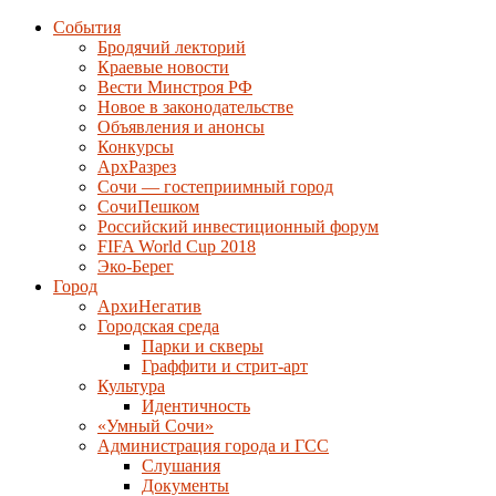
События
Бродячий лекторий
Краевые новости
Вести Минстроя РФ
Новое в законодательстве
Объявления и анонсы
Конкурсы
АрхРазрез
Сочи — гостеприимный город
СочиПешком
Российский инвестиционный форум
FIFA World Cup 2018
Эко-Берег
Город
АрхиНегатив
Городская среда
Парки и скверы
Граффити и стрит-арт
Культура
Идентичность
«Умный Сочи»
Администрация города и ГСС
Слушания
Документы