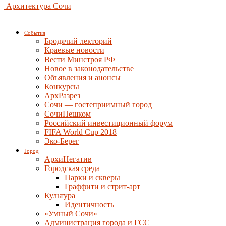
Архитектура Сочи
События
Бродячий лекторий
Краевые новости
Вести Минстроя РФ
Новое в законодательстве
Объявления и анонсы
Конкурсы
АрхРазрез
Сочи — гостеприимный город
СочиПешком
Российский инвестиционный форум
FIFA World Cup 2018
Эко-Берег
Город
АрхиНегатив
Городская среда
Парки и скверы
Граффити и стрит-арт
Культура
Идентичность
«Умный Сочи»
Администрация города и ГСС