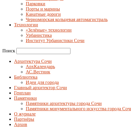
Парковки
Порты и марины
Канатные дороги
Черноморская кольцевая автомагистраль
Технологии
«Зелёные» технологии
Урбанистика
Институт Урбанистики Сочи
Поиск
Архитектура Сочи
АрхКалендарь
АС.Вестник
Библиотека
Идеи для города
Главный архитектор Сочи
Генплан
Памятники
Памятники архитектуры города Сочи
Памятники монументального искусства города Соч
О журнале
Партнёры
Архив