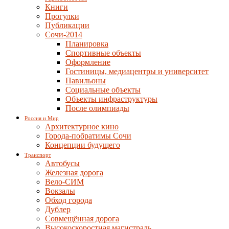
Книги
Прогулки
Публикации
Сочи-2014
Планировка
Спортивные объекты
Оформление
Гостиницы, медиацентры и университет
Павильоны
Социальные объекты
Объекты инфраструктуры
После олимпиады
Россия и Мир
Архитектурное кино
Города-побратимы Сочи
Концепции будущего
Транспорт
Автобусы
Железная дорога
Вело-СИМ
Вокзалы
Обход города
Дублер
Совмещённая дорога
Высокоскоростная магистраль