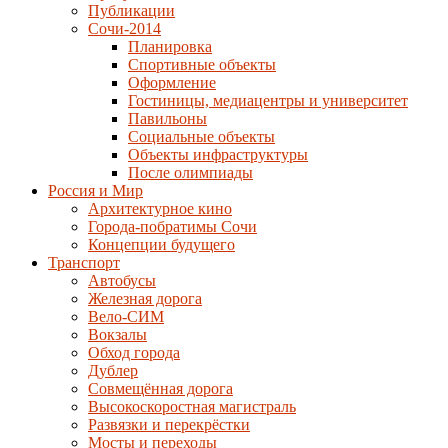
Публикации
Сочи-2014
Планировка
Спортивные объекты
Оформление
Гостиницы, медиацентры и университет
Павильоны
Социальные объекты
Объекты инфраструктуры
После олимпиады
Россия и Мир
Архитектурное кино
Города-побратимы Сочи
Концепции будущего
Транспорт
Автобусы
Железная дорога
Вело-СИМ
Вокзалы
Обход города
Дублер
Совмещённая дорога
Высокоскоростная магистраль
Развязки и перекрёстки
Мосты и переходы