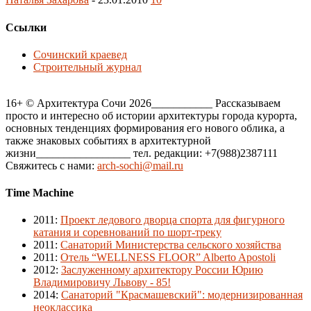
Ссылки
Сочинский краевед
Строительный журнал
16+ © Архитектура Сочи 2026___________ Рассказываем
просто и интересно об истории архитектуры города курорта,
основных тенденциях формирования его нового облика, а
также знаковых событиях в архитектурной
жизни_________________ тел. редакции: +7(988)2387111
Свяжитесь с нами:
arch-sochi@mail.ru
Time Machine
2011
:
Проект ледового дворца спорта для фигурного
катания и соревнований по шорт-треку
2011
:
Санаторий Министерства сельского хозяйства
2011
:
Отель “WELLNESS FLOOR” Alberto Apostoli
2012
:
Заслуженному архитектору России Юрию
Владимировичу Львову - 85!
2014
:
Санаторий "Красмашевский": модернизированная
неоклассика