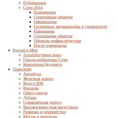
Публикации
Сочи-2014
Планировка
Спортивные объекты
Оформление
Гостиницы, медиацентры и университет
Павильоны
Социальные объекты
Объекты инфраструктуры
После олимпиады
Россия и Мир
Архитектурное кино
Города-побратимы Сочи
Концепции будущего
Транспорт
Автобусы
Железная дорога
Вело-СИМ
Вокзалы
Обход города
Дублер
Совмещённая дорога
Высокоскоростная магистраль
Развязки и перекрёстки
Мосты и переходы