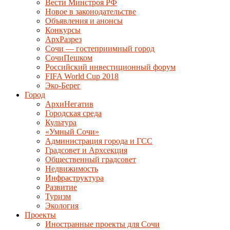
Вести Минстроя РФ
Новое в законодательстве
Объявления и анонсы
Конкурсы
АрхРазрез
Сочи — гостеприимный город
СочиПешком
Российский инвестиционный форум
FIFA World Cup 2018
Эко-Берег
Город
АрхиНегатив
Городская среда
Культура
«Умный Сочи»
Администрация города и ГСС
Градсовет и Архсекция
Общественный градсовет
Недвижимость
Инфраструктура
Развитие
Туризм
Экология
Проекты
Иностранные проекты для Сочи