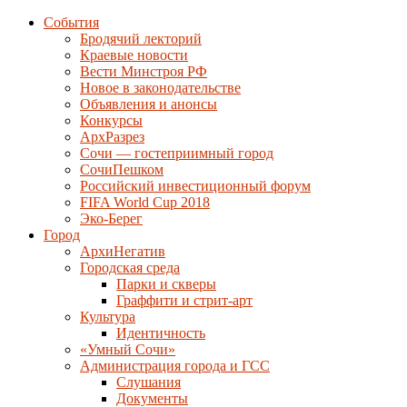
События
Бродячий лекторий
Краевые новости
Вести Минстроя РФ
Новое в законодательстве
Объявления и анонсы
Конкурсы
АрхРазрез
Сочи — гостеприимный город
СочиПешком
Российский инвестиционный форум
FIFA World Cup 2018
Эко-Берег
Город
АрхиНегатив
Городская среда
Парки и скверы
Граффити и стрит-арт
Культура
Идентичность
«Умный Сочи»
Администрация города и ГСС
Слушания
Документы