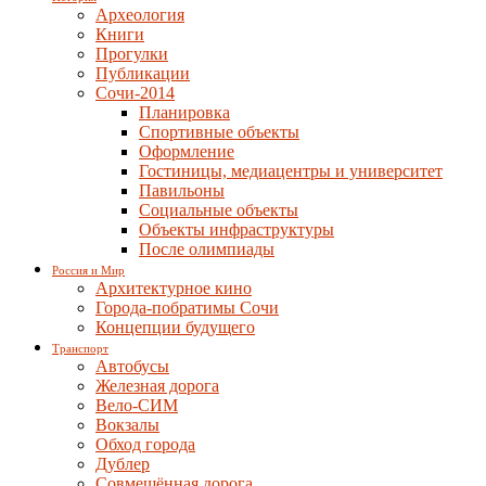
Археология
Книги
Прогулки
Публикации
Сочи-2014
Планировка
Спортивные объекты
Оформление
Гостиницы, медиацентры и университет
Павильоны
Социальные объекты
Объекты инфраструктуры
После олимпиады
Россия и Мир
Архитектурное кино
Города-побратимы Сочи
Концепции будущего
Транспорт
Автобусы
Железная дорога
Вело-СИМ
Вокзалы
Обход города
Дублер
Совмещённая дорога