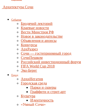
Архитектура Сочи
События
Бродячий лекторий
Краевые новости
Вести Минстроя РФ
Новое в законодательстве
Объявления и анонсы
Конкурсы
АрхРазрез
Сочи — гостеприимный город
СочиПешком
Российский инвестиционный форум
FIFA World Cup 2018
Эко-Берег
Город
АрхиНегатив
Городская среда
Парки и скверы
Граффити и стрит-арт
Культура
Идентичность
«Умный Сочи»