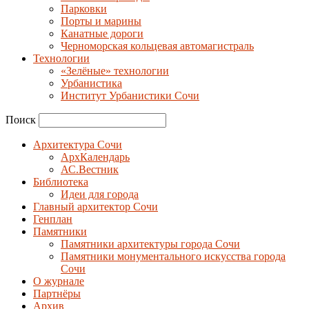
Парковки
Порты и марины
Канатные дороги
Черноморская кольцевая автомагистраль
Технологии
«Зелёные» технологии
Урбанистика
Институт Урбанистики Сочи
Поиск
Архитектура Сочи
АрхКалендарь
АС.Вестник
Библиотека
Идеи для города
Главный архитектор Сочи
Генплан
Памятники
Памятники архитектуры города Сочи
Памятники монументального искусства города
Сочи
О журнале
Партнёры
Архив