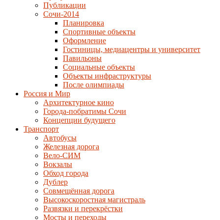
Публикации
Сочи-2014
Планировка
Спортивные объекты
Оформление
Гостиницы, медиацентры и университет
Павильоны
Социальные объекты
Объекты инфраструктуры
После олимпиады
Россия и Мир
Архитектурное кино
Города-побратимы Сочи
Концепции будущего
Транспорт
Автобусы
Железная дорога
Вело-СИМ
Вокзалы
Обход города
Дублер
Совмещённая дорога
Высокоскоростная магистраль
Развязки и перекрёстки
Мосты и переходы