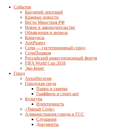
События
Бродячий лекторий
Краевые новости
Вести Минстроя РФ
Новое в законодательстве
Объявления и анонсы
Конкурсы
АрхРазрез
Сочи — гостеприимный город
СочиПешком
Российский инвестиционный форум
FIFA World Cup 2018
Эко-Берег
Город
АрхиНегатив
Городская среда
Парки и скверы
Граффити и стрит-арт
Культура
Идентичность
«Умный Сочи»
Администрация города и ГСС
Слушания
Документы