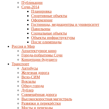
Публикации
Сочи-2014
Планировка
Спортивные объекты
Оформление
Гостиницы, медиацентры и университет
Павильоны
Социальные объекты
Объекты инфраструктуры
После олимпиады
Россия и Мир
Архитектурное кино
Города-побратимы Сочи
Концепции будущего
Транспорт
Автобусы
Железная дорога
Вело-СИМ
Вокзалы
Обход города
Дублер
Совмещённая дорога
Высокоскоростная магистраль
Развязки и перекрёстки
Мосты и переходы