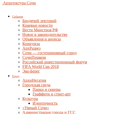
Архитектура Сочи
События
Бродячий лекторий
Краевые новости
Вести Минстроя РФ
Новое в законодательстве
Объявления и анонсы
Конкурсы
АрхРазрез
Сочи — гостеприимный город
СочиПешком
Российский инвестиционный форум
FIFA World Cup 2018
Эко-Берег
Город
АрхиНегатив
Городская среда
Парки и скверы
Граффити и стрит-арт
Культура
Идентичность
«Умный Сочи»
Администрация города и ГСС