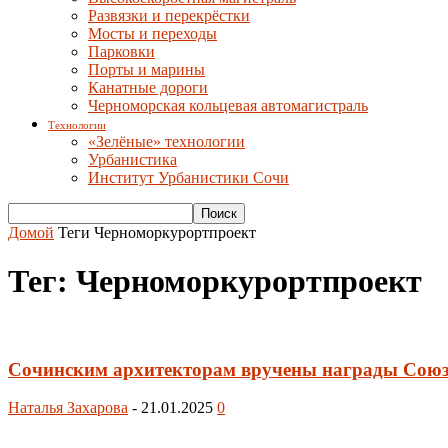
Развязки и перекрёстки
Мосты и переходы
Парковки
Порты и марины
Канатные дороги
Черноморская кольцевая автомагистраль
Технологии
«Зелёные» технологии
Урбанистика
Институт Урбанистики Сочи
Домой
Теги
Черноморкурортпроект
Тег: Черноморкурортпроект
Сочинским архитекторам вручены награды Союз
Наталья Захарова
-
21.01.2025
0