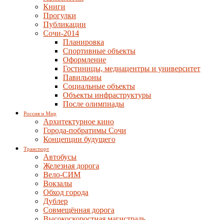
Книги
Прогулки
Публикации
Сочи-2014
Планировка
Спортивные объекты
Оформление
Гостиницы, медиацентры и университет
Павильоны
Социальные объекты
Объекты инфраструктуры
После олимпиады
Россия и Мир
Архитектурное кино
Города-побратимы Сочи
Концепции будущего
Транспорт
Автобусы
Железная дорога
Вело-СИМ
Вокзалы
Обход города
Дублер
Совмещённая дорога
Высокоскоростная магистраль