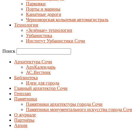
Парковки
Порты и марины
Канатные дороги
Черноморская кольцевая автомагистраль
Технологии
«Зелёные» технологии
Урбанистика
Институт Урбанистики Сочи
Поиск
Архитектура Сочи
АрхКалендарь
АС.Вестник
Библиотека
Идеи для города
Главный архитектор Сочи
Генплан
Памятники
Памятники архитектуры города Сочи
Памятники монументального искусства города Соч
О журнале
Партнёры
Архив