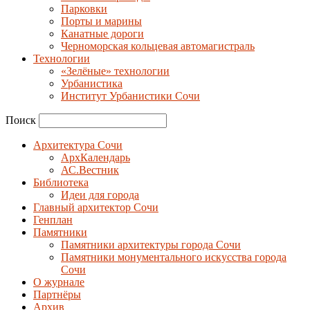
Парковки
Порты и марины
Канатные дороги
Черноморская кольцевая автомагистраль
Технологии
«Зелёные» технологии
Урбанистика
Институт Урбанистики Сочи
Поиск
Архитектура Сочи
АрхКалендарь
АС.Вестник
Библиотека
Идеи для города
Главный архитектор Сочи
Генплан
Памятники
Памятники архитектуры города Сочи
Памятники монументального искусства города
Сочи
О журнале
Партнёры
Архив