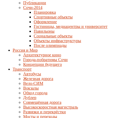
Публикации
Сочи-2014
Планировка
Спортивные объекты
Оформление
Гостиницы, медиацентры и университет
Павильоны
Социальные объекты
Объекты инфраструктуры
После олимпиады
Россия и Мир
Архитектурное кино
Города-побратимы Сочи
Концепции будущего
Транспорт
Автобусы
Железная дорога
Вело-СИМ
Вокзалы
Обход города
Дублер
Совмещённая дорога
Высокоскоростная магистраль
Развязки и перекрёстки
Мосты и переходы