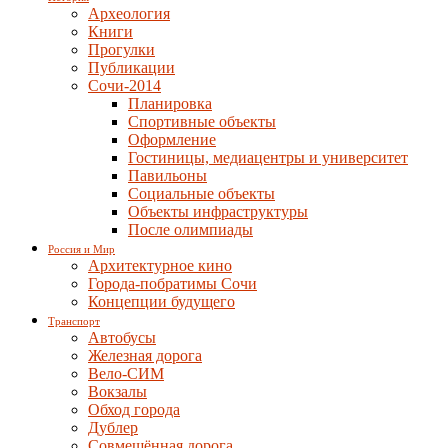
Археология
Книги
Прогулки
Публикации
Сочи-2014
Планировка
Спортивные объекты
Оформление
Гостиницы, медиацентры и университет
Павильоны
Социальные объекты
Объекты инфраструктуры
После олимпиады
Россия и Мир
Архитектурное кино
Города-побратимы Сочи
Концепции будущего
Транспорт
Автобусы
Железная дорога
Вело-СИМ
Вокзалы
Обход города
Дублер
Совмещённая дорога