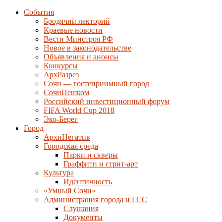
События
Бродячий лекторий
Краевые новости
Вести Минстроя РФ
Новое в законодательстве
Объявления и анонсы
Конкурсы
АрхРазрез
Сочи — гостеприимный город
СочиПешком
Российский инвестиционный форум
FIFA World Cup 2018
Эко-Берег
Город
АрхиНегатив
Городская среда
Парки и скверы
Граффити и стрит-арт
Культура
Идентичность
«Умный Сочи»
Администрация города и ГСС
Слушания
Документы