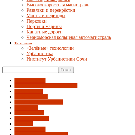
Высокоскоростная магистраль
Развязки и перекрёстки
Мосты и переходы
Парковки
Порты и марины
Канатные дороги
Черноморская кольцевая автомагистраль
Технологии
«Зелёные» технологии
Урбанистика
Институт Урбанистики Сочи
"Умный Сочи"
Администрация города и ГСС
АрхиНегатив
Городская среда
Градсовет и Архсекция
Документы
Идентичность
Инфраструктура
Культура
Недвижимость
Общественный градсовет