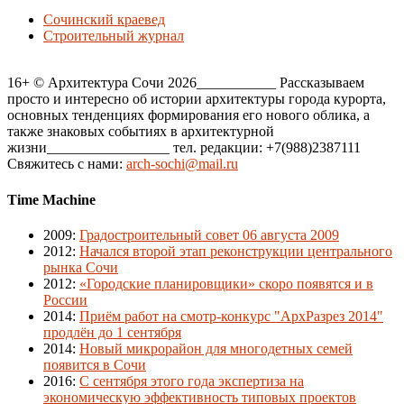
Сочинский краевед
Строительный журнал
16+ © Архитектура Сочи 2026___________ Рассказываем
просто и интересно об истории архитектуры города курорта,
основных тенденциях формирования его нового облика, а
также знаковых событиях в архитектурной
жизни_________________ тел. редакции: +7(988)2387111
Свяжитесь с нами:
arch-sochi@mail.ru
Time Machine
2009
:
Градостроительный совет 06 августа 2009
2012
:
Начался второй этап реконструкции центрального
рынка Сочи
2012
:
«Городские планировщики» скоро появятся и в
России
2014
:
Приём работ на смотр-конкурс "АрхРазрез 2014"
продлён до 1 сентября
2014
:
Новый микрорайон для многодетных семей
появится в Сочи
2016
:
С сентября этого года экспертиза на
экономическую эффективность типовых проектов