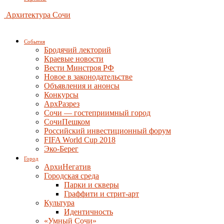
Архитектура Сочи
События
Бродячий лекторий
Краевые новости
Вести Минстроя РФ
Новое в законодательстве
Объявления и анонсы
Конкурсы
АрхРазрез
Сочи — гостеприимный город
СочиПешком
Российский инвестиционный форум
FIFA World Cup 2018
Эко-Берег
Город
АрхиНегатив
Городская среда
Парки и скверы
Граффити и стрит-арт
Культура
Идентичность
«Умный Сочи»