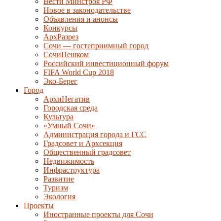
Вести Минстроя РФ
Новое в законодательстве
Объявления и анонсы
Конкурсы
АрхРазрез
Сочи — гостеприимный город
СочиПешком
Российский инвестиционный форум
FIFA World Cup 2018
Эко-Берег
Город
АрхиНегатив
Городская среда
Культура
«Умный Сочи»
Администрация города и ГСС
Градсовет и Архсекция
Общественный градсовет
Недвижимость
Инфраструктура
Развитие
Туризм
Экология
Проекты
Иностранные проекты для Сочи