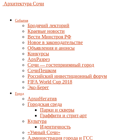
Архитектура Сочи
События
Бродячий лекторий
Краевые новости
Вести Минстроя РФ
Новое в законодательстве
Объявления и анонсы
Конкурсы
АрхРазрез
Сочи — гостеприимный город
СочиПешком
Российский инвестиционный форум
FIFA World Cup 2018
Эко-Берег
Город
АрхиНегатив
Городская среда
Парки и скверы
Граффити и стрит-арт
Культура
Идентичность
«Умный Сочи»
Администрация города и ГСС