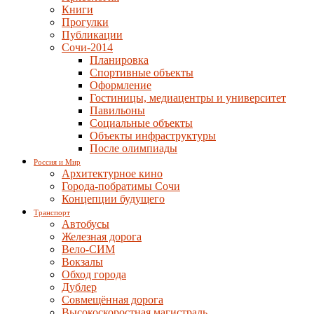
Книги
Прогулки
Публикации
Сочи-2014
Планировка
Спортивные объекты
Оформление
Гостиницы, медиацентры и университет
Павильоны
Социальные объекты
Объекты инфраструктуры
После олимпиады
Россия и Мир
Архитектурное кино
Города-побратимы Сочи
Концепции будущего
Транспорт
Автобусы
Железная дорога
Вело-СИМ
Вокзалы
Обход города
Дублер
Совмещённая дорога
Высокоскоростная магистраль