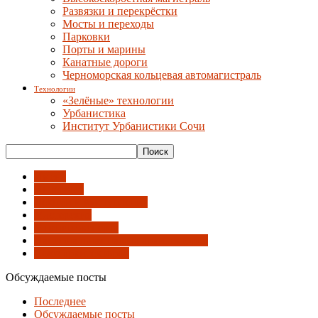
Развязки и перекрёстки
Мосты и переходы
Парковки
Порты и марины
Канатные дороги
Черноморская кольцевая автомагистраль
Технологии
«Зелёные» технологии
Урбанистика
Институт Урбанистики Сочи
Имена
Интервью
Лекции и выступления
Мастерские
Мнение эксперта
Национальная палата архитекторов
Союз архитекторов
Обсуждаемые посты
Последнее
Обсуждаемые посты