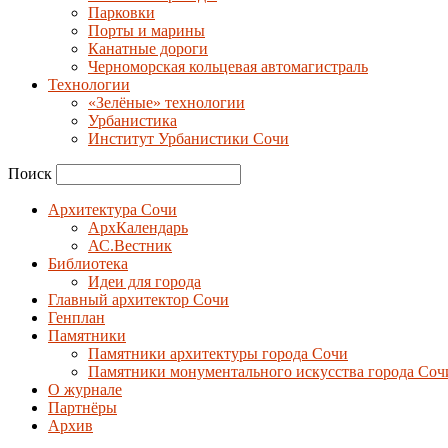
Парковки
Порты и марины
Канатные дороги
Черноморская кольцевая автомагистраль
Технологии
«Зелёные» технологии
Урбанистика
Институт Урбанистики Сочи
Поиск
Архитектура Сочи
АрхКалендарь
АС.Вестник
Библиотека
Идеи для города
Главный архитектор Сочи
Генплан
Памятники
Памятники архитектуры города Сочи
Памятники монументального искусства города Соч
О журнале
Партнёры
Архив