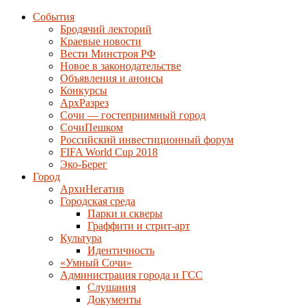
События
Бродячий лекторий
Краевые новости
Вести Минстроя РФ
Новое в законодательстве
Объявления и анонсы
Конкурсы
АрхРазрез
Сочи — гостеприимный город
СочиПешком
Российский инвестиционный форум
FIFA World Cup 2018
Эко-Берег
Город
АрхиНегатив
Городская среда
Парки и скверы
Граффити и стрит-арт
Культура
Идентичность
«Умный Сочи»
Администрация города и ГСС
Слушания
Документы