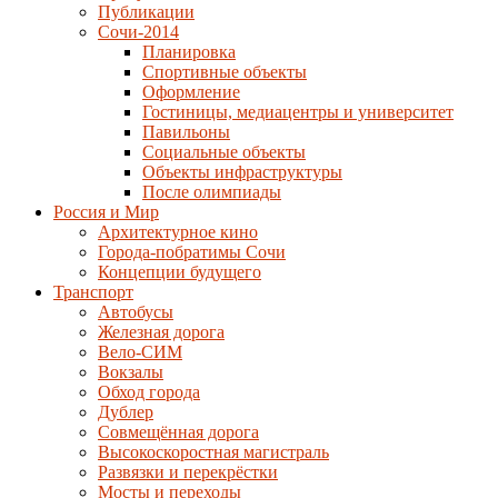
Публикации
Сочи-2014
Планировка
Спортивные объекты
Оформление
Гостиницы, медиацентры и университет
Павильоны
Социальные объекты
Объекты инфраструктуры
После олимпиады
Россия и Мир
Архитектурное кино
Города-побратимы Сочи
Концепции будущего
Транспорт
Автобусы
Железная дорога
Вело-СИМ
Вокзалы
Обход города
Дублер
Совмещённая дорога
Высокоскоростная магистраль
Развязки и перекрёстки
Мосты и переходы