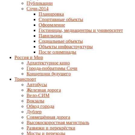
Публикации
Сочи-2014
Планировка
Спортивные объекты
Оформление
Гостиницы, медиацентры и университет
Павильоны
Социальные объекты
Объекты инфраструктуры
После олимпиады
Россия и Мир
Архитектурное кино
Города-побратимы Сочи
Концепции будущего
Транспорт
Автобусы
Железная дорога
Вело-СИМ
Вокзалы
Обход города
Дублер
Совмещённая дорога
Высокоскоростная магистраль
Развязки и перекрёстки
Мосты и переходы