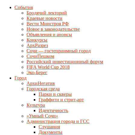
События
Бродячий лекторий
Краевые новости
Вести Минстроя РФ
Новое в законодательстве
Объявления и анонсы
Конкурсы
АрхРазрез
Сочи — гостеприимный город
СочиПешком
Российский инвестиционный форум
FIFA World Cup 2018
Эко-Берег
Город
АрхиНегатив
Городская среда
Парки и скверы
Граффити и стрит-арт
Культура
Идентичность
«Умный Сочи»
Администрация города и ГСС
Слушания
Документы