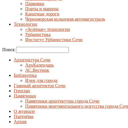
Парковки
Порты и марины
Канатные дороги
Черноморская кольцевая автомагистраль
Технологии
«Зелёные» технологии
Урбанистика
Институт Урбанистики Сочи
Поиск
Архитектура Сочи
АрхКалендарь
АС.Вестник
Библиотека
Идеи для города
Главный архитектор Сочи
Генплан
Памятники
Памятники архитектуры города Сочи
Памятники монументального искусства города Соч
О журнале
Партнёры
Архив