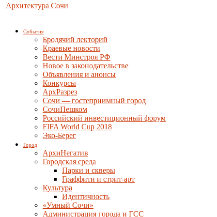
Архитектура Сочи
События
Бродячий лекторий
Краевые новости
Вести Минстроя РФ
Новое в законодательстве
Объявления и анонсы
Конкурсы
АрхРазрез
Сочи — гостеприимный город
СочиПешком
Российский инвестиционный форум
FIFA World Cup 2018
Эко-Берег
Город
АрхиНегатив
Городская среда
Парки и скверы
Граффити и стрит-арт
Культура
Идентичность
«Умный Сочи»
Администрация города и ГСС