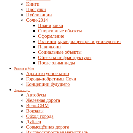
Книги
Прогулки
Публикации
Сочи-2014
Планировка
Спортивные объекты
Оформление
Гостиницы, медиацентры и университет
Павильоны
Социальные объекты
Объекты инфраструктуры
После олимпиады
Россия и Мир
Архитектурное кино
Города-побратимы Сочи
Концепции будущего
Транспорт
Автобусы
Железная дорога
Вело-СИМ
Вокзалы
Обход города
Дублер
Совмещённая дорога
Высокоскоростная магистраль