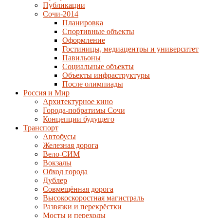
Публикации
Сочи-2014
Планировка
Спортивные объекты
Оформление
Гостиницы, медиацентры и университет
Павильоны
Социальные объекты
Объекты инфраструктуры
После олимпиады
Россия и Мир
Архитектурное кино
Города-побратимы Сочи
Концепции будущего
Транспорт
Автобусы
Железная дорога
Вело-СИМ
Вокзалы
Обход города
Дублер
Совмещённая дорога
Высокоскоростная магистраль
Развязки и перекрёстки
Мосты и переходы