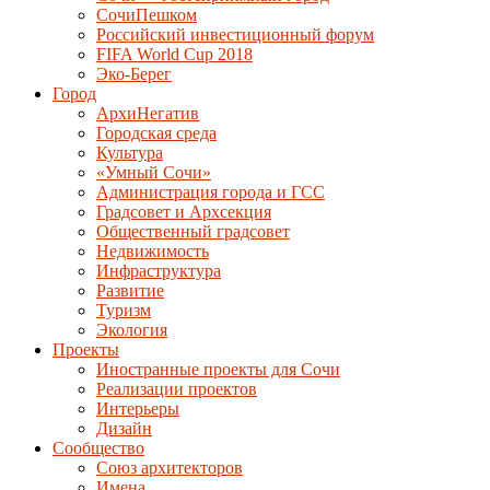
СочиПешком
Российский инвестиционный форум
FIFA World Cup 2018
Эко-Берег
Город
АрхиНегатив
Городская среда
Культура
«Умный Сочи»
Администрация города и ГСС
Градсовет и Архсекция
Общественный градсовет
Недвижимость
Инфраструктура
Развитие
Туризм
Экология
Проекты
Иностранные проекты для Сочи
Реализации проектов
Интерьеры
Дизайн
Сообщество
Союз архитекторов
Имена