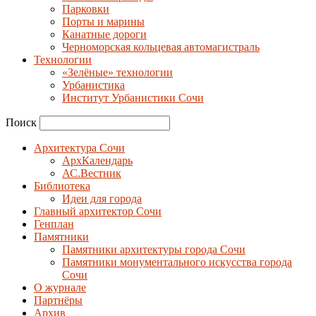
Парковки
Порты и марины
Канатные дороги
Черноморская кольцевая автомагистраль
Технологии
«Зелёные» технологии
Урбанистика
Институт Урбанистики Сочи
Поиск
Архитектура Сочи
АрхКалендарь
АС.Вестник
Библиотека
Идеи для города
Главный архитектор Сочи
Генплан
Памятники
Памятники архитектуры города Сочи
Памятники монументального искусства города
Сочи
О журнале
Партнёры
Архив