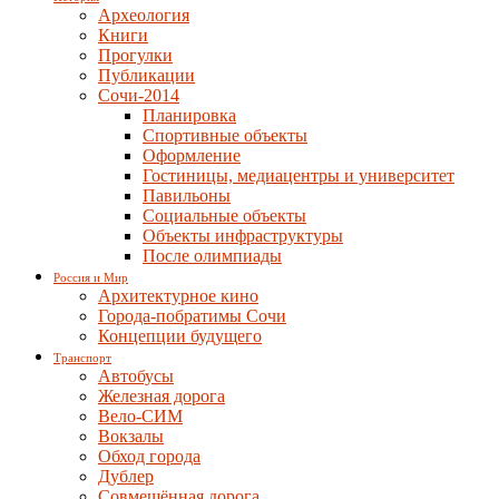
Археология
Книги
Прогулки
Публикации
Сочи-2014
Планировка
Спортивные объекты
Оформление
Гостиницы, медиацентры и университет
Павильоны
Социальные объекты
Объекты инфраструктуры
После олимпиады
Россия и Мир
Архитектурное кино
Города-побратимы Сочи
Концепции будущего
Транспорт
Автобусы
Железная дорога
Вело-СИМ
Вокзалы
Обход города
Дублер
Совмещённая дорога