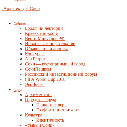
Архитектура Сочи
События
Бродячий лекторий
Краевые новости
Вести Минстроя РФ
Новое в законодательстве
Объявления и анонсы
Конкурсы
АрхРазрез
Сочи — гостеприимный город
СочиПешком
Российский инвестиционный форум
FIFA World Cup 2018
Эко-Берег
Город
АрхиНегатив
Городская среда
Парки и скверы
Граффити и стрит-арт
Культура
Идентичность
«Умный Сочи»