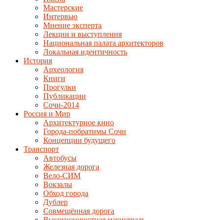
Мастерские
Интервью
Мнение эксперта
Лекции и выступления
Национальная палата архитекторов
Локальная идентичность
История
Археология
Книги
Прогулки
Публикации
Сочи-2014
Россия и Мир
Архитектурное кино
Города-побратимы Сочи
Концепции будущего
Транспорт
Автобусы
Железная дорога
Вело-СИМ
Вокзалы
Обход города
Дублер
Совмещённая дорога
Высокоскоростная магистраль