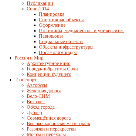
Публикации
Сочи-2014
Планировка
Спортивные объекты
Оформление
Гостиницы, медиацентры и университет
Павильоны
Социальные объекты
Объекты инфраструктуры
После олимпиады
Россия и Мир
Архитектурное кино
Города-побратимы Сочи
Концепции будущего
Транспорт
Автобусы
Железная дорога
Вело-СИМ
Вокзалы
Обход города
Дублер
Совмещённая дорога
Высокоскоростная магистраль
Развязки и перекрёстки
Мосты и переходы