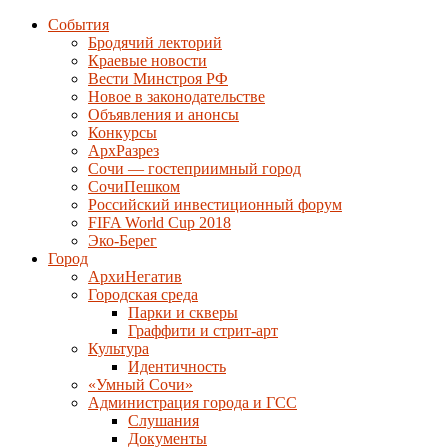
События
Бродячий лекторий
Краевые новости
Вести Минстроя РФ
Новое в законодательстве
Объявления и анонсы
Конкурсы
АрхРазрез
Сочи — гостеприимный город
СочиПешком
Российский инвестиционный форум
FIFA World Cup 2018
Эко-Берег
Город
АрхиНегатив
Городская среда
Парки и скверы
Граффити и стрит-арт
Культура
Идентичность
«Умный Сочи»
Администрация города и ГСС
Слушания
Документы