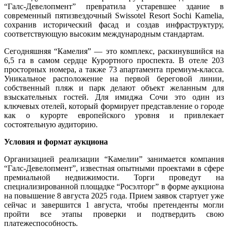
“Галс-Девелопмент” превратила устаревшее здание в
современный пятизвездочный Swissotel Resort Sochi Kamelia,
сохранив исторический фасад и создав инфраструктуру,
соответствующую высоким международным стандартам.
Сегодняшняя “Камелия” — это комплекс, раскинувшийся на
6,5 га в самом сердце Курортного проспекта. В отеле 203
просторных номера, а также 73 апартамента премиум-класса.
Уникальное расположение на первой береговой линии,
собственный пляж и парк делают объект желанным для
взыскательных гостей. Для имиджа Сочи это один из
ключевых отелей, который формирует представление о городе
как о курорте европейского уровня и привлекает
состоятельную аудиторию.
Условия и формат аукциона
Организацией реализации “Камелии” занимается компания
“Галс-Девелопмент”, известная опытными проектами в сфере
премиальной недвижимости. Торги проведут на
специализированной площадке “Росэлторг” в форме аукциона
на повышение 8 августа 2025 года. Прием заявок стартует уже
сейчас и завершится 1 августа, чтобы претенденты могли
пройти все этапы проверки и подтвердить свою
платежеспособность.