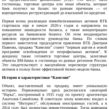
гостиницы, торговые центры или иные объекты, которые
банк получил на баланс по разным причинам — от
корпоративных реструктуризаций до взысканий по кредитам.
Первая волна реализации иммобилизованных активов ВТБ
стартовала еще в начале 2020-х годов и направлена на
повышение ликвидности баланса, а также концентрацию
ресурсов на банковском бизнесе. Об этом неоднократно
заявляли представители руководства банка. По словам
первого заместителя председателя правления ВТБ Дмитрия
Пьянова, продажа “Камелии” станет “первым шагом в новой
программе освобождения от непрофильных активов”. К
аукциону также готовятся торговые центры, залоговые
объекты БМ-банка и гостиницы из разных регионов России.
Это свидетельствует о масштабном пересмотре структуры
активов в пользу более эффективной бизнес-модели банка.
История и характеристики “Камелии”
Объект, выставленный на продажу, имеет уникальную
историю. Первоначально здесь располагался санаторий
“Наука”, построенный в 1935 году по проекту архитектора
Анатолия Самойлова. В советскую эпоху комплекс входил в
систему “Интурист”, обслуживая иностранных гостей, а в
2014 году был полностью реконструирован. Тогда компания