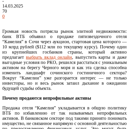
-
14.03.2025
70
0
Громкая новость потрясла рынок элитной недвижимости:
банк ВТБ объявил о продаже пятизвездочного отеля
“Камелия” в Сочи через аукцион, стартовая цена которого —
10 млрд рублей ($112 млн по текущему курсу). Почему один
из крупнейших госбанков страны, который активно
предлагает
выбрать вклад онлайн
, выпустить карты и даже
выгодные условия по РКО, решился расстаться с уникальным
активом на берегу Черного моря и как эта сделка способна
изменить ландшафт сочинского гостиничного сектора?
Вокруг “Камелии” уже разгорается интерес — не только
инвесторы, но и весь рынок затаил дыхание в ожидании
будущей судьбы объекта.
Почему продаются непрофильные активы
Продажа отеля “Камелия” укладывается в общую политику
ВТБ по избавлению от так называемых непрофильных
активов. В банковском секторе под такими принято понимать
имущество, не связанное напрямую с основной деятельностью
по предоставлению финансовых услуг. Это могут быть