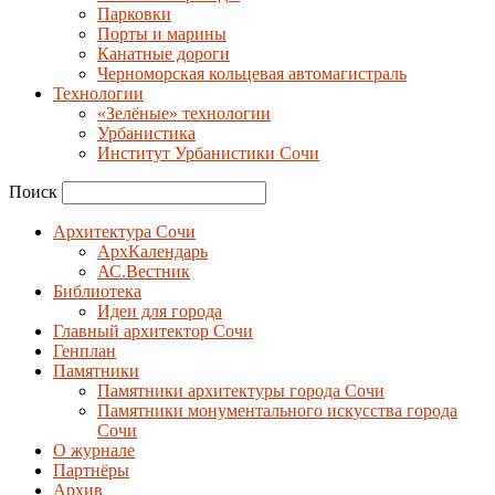
Парковки
Порты и марины
Канатные дороги
Черноморская кольцевая автомагистраль
Технологии
«Зелёные» технологии
Урбанистика
Институт Урбанистики Сочи
Поиск
Архитектура Сочи
АрхКалендарь
АС.Вестник
Библиотека
Идеи для города
Главный архитектор Сочи
Генплан
Памятники
Памятники архитектуры города Сочи
Памятники монументального искусства города
Сочи
О журнале
Партнёры
Архив