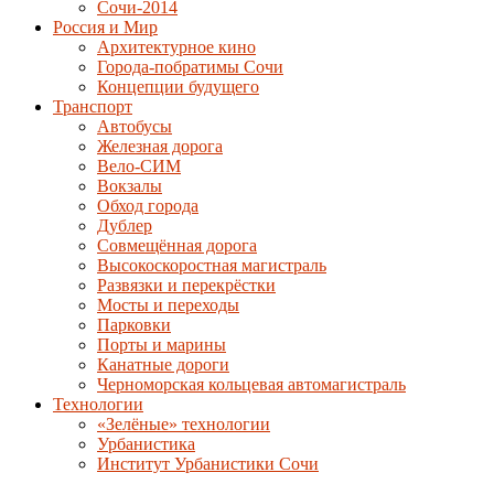
Сочи-2014
Россия и Мир
Архитектурное кино
Города-побратимы Сочи
Концепции будущего
Транспорт
Автобусы
Железная дорога
Вело-СИМ
Вокзалы
Обход города
Дублер
Совмещённая дорога
Высокоскоростная магистраль
Развязки и перекрёстки
Мосты и переходы
Парковки
Порты и марины
Канатные дороги
Черноморская кольцевая автомагистраль
Технологии
«Зелёные» технологии
Урбанистика
Институт Урбанистики Сочи