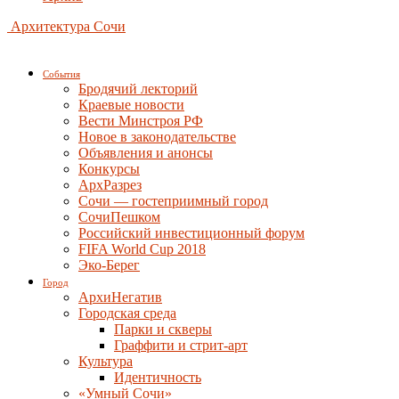
Архитектура Сочи
События
Бродячий лекторий
Краевые новости
Вести Минстроя РФ
Новое в законодательстве
Объявления и анонсы
Конкурсы
АрхРазрез
Сочи — гостеприимный город
СочиПешком
Российский инвестиционный форум
FIFA World Cup 2018
Эко-Берег
Город
АрхиНегатив
Городская среда
Парки и скверы
Граффити и стрит-арт
Культура
Идентичность
«Умный Сочи»