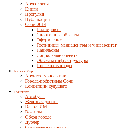
Археология
Книги
Прогулки
Публикации
Сочи-2014
Планировка
Спортивные объекты
Оформление
Гостиницы, медиацентры и университет
Павильоны
Социальные объекты
Объекты инфраструктуры
После олимпиады
Россия и Мир
Архитектурное кино
Города-побратимы Сочи
Концепции будущего
Транспорт
Автобусы
Железная дорога
Вело-СИМ
Вокзалы
Обход города
Дублер
Совмещённая дорога