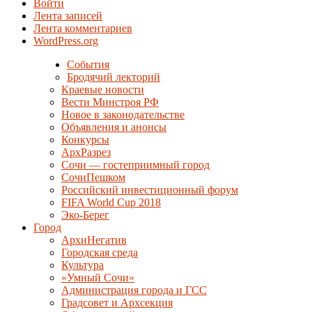
Войти
Лента записей
Лента комментариев
WordPress.org
События
Бродячий лекторий
Краевые новости
Вести Минстроя РФ
Новое в законодательстве
Объявления и анонсы
Конкурсы
АрхРазрез
Сочи — гостеприимный город
СочиПешком
Российский инвестиционный форум
FIFA World Cup 2018
Эко-Берег
Город
АрхиНегатив
Городская среда
Культура
«Умный Сочи»
Администрация города и ГСС
Градсовет и Архсекция