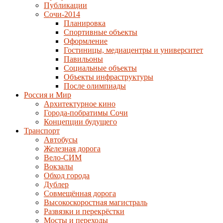
Публикации
Сочи-2014
Планировка
Спортивные объекты
Оформление
Гостиницы, медиацентры и университет
Павильоны
Социальные объекты
Объекты инфраструктуры
После олимпиады
Россия и Мир
Архитектурное кино
Города-побратимы Сочи
Концепции будущего
Транспорт
Автобусы
Железная дорога
Вело-СИМ
Вокзалы
Обход города
Дублер
Совмещённая дорога
Высокоскоростная магистраль
Развязки и перекрёстки
Мосты и переходы