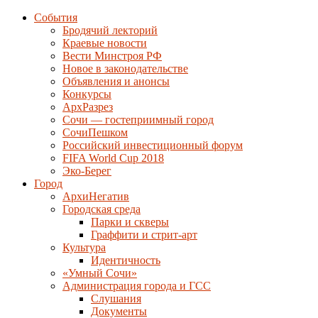
События
Бродячий лекторий
Краевые новости
Вести Минстроя РФ
Новое в законодательстве
Объявления и анонсы
Конкурсы
АрхРазрез
Сочи — гостеприимный город
СочиПешком
Российский инвестиционный форум
FIFA World Cup 2018
Эко-Берег
Город
АрхиНегатив
Городская среда
Парки и скверы
Граффити и стрит-арт
Культура
Идентичность
«Умный Сочи»
Администрация города и ГСС
Слушания
Документы