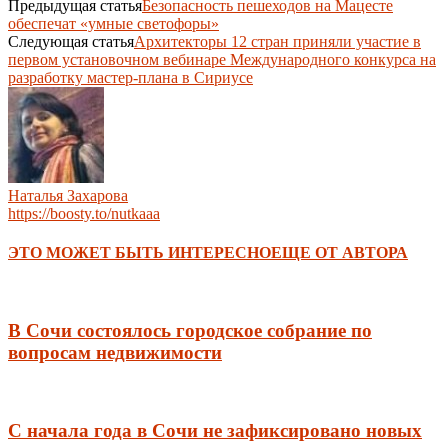
Предыдущая статья
Безопасность пешеходов на Мацесте
обеспечат «умные светофоры»
Следующая статья
Архитекторы 12 стран приняли участие в
первом установочном вебинаре Международного конкурса на
разработку мастер-плана в Сириусе
Наталья Захарова
https://boosty.to/nutkaaa
ЭТО МОЖЕТ БЫТЬ ИНТЕРЕСНО
ЕЩЕ ОТ АВТОРА
В Сочи состоялось городское собрание по
вопросам недвижимости
С начала года в Сочи не зафиксировано новых