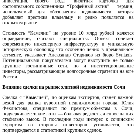
инвестиция, своего рода “визитная карточка” для
состоятельного собственника. “Трофейный актив” — термин,
используемый для обозначения недвижимости, которая
добавляет престижа владельцу и редко появляется на
открытом рынке.
Стоимость “Камелии” на уровне 10 млрд рублей кажется
оправданной, считают специалисты. Объект сочетает
современную инженерную инфраструктуру и уникальную
историческую оболочку, что особенно ценно в премиальном
сегменте, указывает Александр Стариков из бюро Syntaxis.
Потенциальными покупателями могут выступить не только
крупные гостиничные сети, но и институциональные
инвесторы, рассматривающие долгосрочные стратегии на юге
России.
Влияние сделки на рынок элитной недвижимости Сочи
Сделка с “Камелией”, по оценкам экспертов, станет важной
вехой для рынка курортной недвижимости города. Юлия
Феклистова, специалист по премиум-объектам в Сочи,
подчеркивает: такие лоты — большая редкость, а спрос на них
стабильно высок. В последние годы интерес к сочинским
курортам со стороны инвесторов усиливается, что
подтверждается и статистикой крупных сделок.