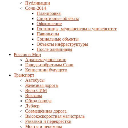
Публикации
Сочи-2014
Планировка
Спортивные объекты
Оформление
Гостиницы, медиацентры и университет
Павильоны
Социальные объекты
Объекты инфраструктуры
После олимпиады
Россия и Мир
Архитектурное кино
Города-побратимы Сочи
Концепции будущего
Транспорт
Автобусы
Железная дорога
Вело-СИМ
Вокзалы
Обход города
Дублер
Совмещённая дорога
Высокоскоростная магистраль
Развязки и перекрёстки
Мосты и переходы