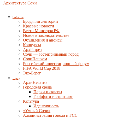
Архитектура Сочи
События
Бродячий лекторий
Краевые новости
Вести Минстроя РФ
Новое в законодательстве
Объявления и анонсы
Конкурсы
АрхРазрез
Сочи — гостеприимный город
СочиПешком
Российский инвестиционный форум
FIFA World Cup 2018
Эко-Берег
Город
АрхиНегатив
Городская среда
Парки и скверы
Граффити и стрит-арт
Культура
Идентичность
«Умный Сочи»
Администрация города и ГСС