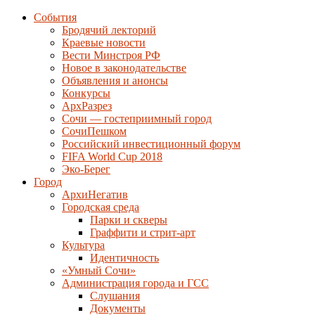
События
Бродячий лекторий
Краевые новости
Вести Минстроя РФ
Новое в законодательстве
Объявления и анонсы
Конкурсы
АрхРазрез
Сочи — гостеприимный город
СочиПешком
Российский инвестиционный форум
FIFA World Cup 2018
Эко-Берег
Город
АрхиНегатив
Городская среда
Парки и скверы
Граффити и стрит-арт
Культура
Идентичность
«Умный Сочи»
Администрация города и ГСС
Слушания
Документы