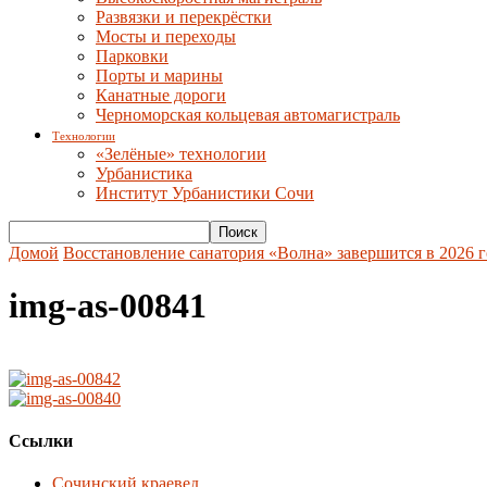
Развязки и перекрёстки
Мосты и переходы
Парковки
Порты и марины
Канатные дороги
Черноморская кольцевая автомагистраль
Технологии
«Зелёные» технологии
Урбанистика
Институт Урбанистики Сочи
Домой
Восстановление санатория «Волна» завершится в 2026 
img-as-00841
Ссылки
Сочинский краевед