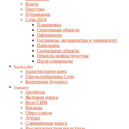
Книги
Прогулки
Публикации
Сочи-2014
Планировка
Спортивные объекты
Оформление
Гостиницы, медиацентры и университет
Павильоны
Социальные объекты
Объекты инфраструктуры
После олимпиады
Россия и Мир
Архитектурное кино
Города-побратимы Сочи
Концепции будущего
Транспорт
Автобусы
Железная дорога
Вело-СИМ
Вокзалы
Обход города
Дублер
Совмещённая дорога
Высокоскоростная магистраль