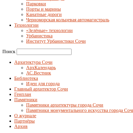
Парковки
Порты и марины
Канатные дороги
Черноморская кольцевая автомагистраль
Технологии
«Зелёные» технологии
Урбанистика
Институт Урбанистики Сочи
Поиск
Архитектура Сочи
АрхКалендарь
АС.Вестник
Библиотека
Идеи для города
Главный архитектор Сочи
Генплан
Памятники
Памятники архитектуры города Сочи
Памятники монументального искусства города Соч
О журнале
Партнёры
Архив