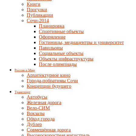
Книги
Прогулки
Публикации
Сочи-2014
Планировка
Спортивные объекты
Оформление
Гостиницы, медиацентры и университет
Павильоны
Социальные объекты
Объекты инфраструктуры
После олимпиады
Россия и Мир
Архитектурное кино
Города-побратимы Сочи
Концепции будущего
Транспорт
Автобусы
Железная дорога
Вело-СИМ
Вокзалы
Обход города
Дублер
Совмещённая дорога
Высокоскоростная магистраль