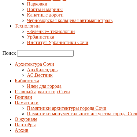
Парковки
Порты и марины
Канатные дороги
Черноморская кольцевая автомагистраль
Технологии
«Зелёные» технологии
Урбанистика
Институт Урбанистики Сочи
Поиск
Архитектура Сочи
АрхКалендарь
АС.Вестник
Библиотека
Идеи для города
Главный архитектор Сочи
Генплан
Памятники
Памятники архитектуры города Сочи
Памятники монументального искусства города Соч
О журнале
Партнёры
Архив