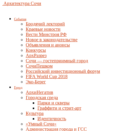
Архитектура Сочи
События
Бродячий лекторий
Краевые новости
Вести Минстроя РФ
Новое в законодательстве
Объявления и анонсы
Конкурсы
АрхРазрез
Сочи — гостеприимный город
СочиПешком
Российский инвестиционный форум
FIFA World Cup 2018
Эко-Берег
Город
АрхиНегатив
Городская среда
Парки и скверы
Граффити и стрит-арт
Культура
Идентичность
«Умный Сочи»
Администрация города и ГСС