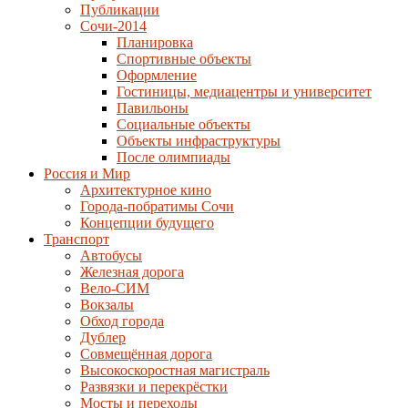
Публикации
Сочи-2014
Планировка
Спортивные объекты
Оформление
Гостиницы, медиацентры и университет
Павильоны
Социальные объекты
Объекты инфраструктуры
После олимпиады
Россия и Мир
Архитектурное кино
Города-побратимы Сочи
Концепции будущего
Транспорт
Автобусы
Железная дорога
Вело-СИМ
Вокзалы
Обход города
Дублер
Совмещённая дорога
Высокоскоростная магистраль
Развязки и перекрёстки
Мосты и переходы