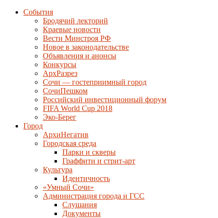
События
Бродячий лекторий
Краевые новости
Вести Минстроя РФ
Новое в законодательстве
Объявления и анонсы
Конкурсы
АрхРазрез
Сочи — гостеприимный город
СочиПешком
Российский инвестиционный форум
FIFA World Cup 2018
Эко-Берег
Город
АрхиНегатив
Городская среда
Парки и скверы
Граффити и стрит-арт
Культура
Идентичность
«Умный Сочи»
Администрация города и ГСС
Слушания
Документы