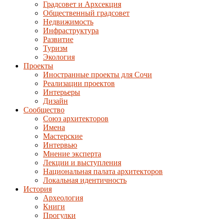
Градсовет и Архсекция
Общественный градсовет
Недвижимость
Инфраструктура
Развитие
Туризм
Экология
Проекты
Иностранные проекты для Сочи
Реализации проектов
Интерьеры
Дизайн
Сообщество
Союз архитекторов
Имена
Мастерские
Интервью
Мнение эксперта
Лекции и выступления
Национальная палата архитекторов
Локальная идентичность
История
Археология
Книги
Прогулки