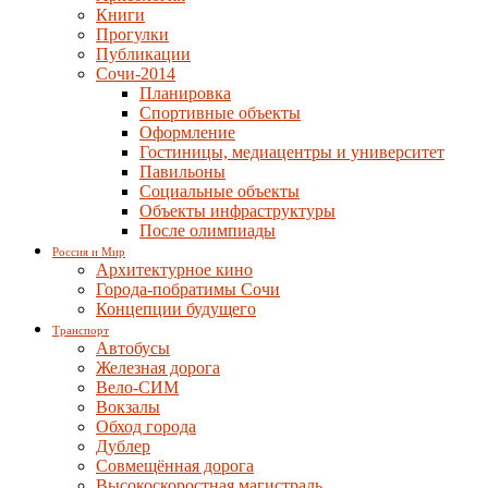
Книги
Прогулки
Публикации
Сочи-2014
Планировка
Спортивные объекты
Оформление
Гостиницы, медиацентры и университет
Павильоны
Социальные объекты
Объекты инфраструктуры
После олимпиады
Россия и Мир
Архитектурное кино
Города-побратимы Сочи
Концепции будущего
Транспорт
Автобусы
Железная дорога
Вело-СИМ
Вокзалы
Обход города
Дублер
Совмещённая дорога
Высокоскоростная магистраль