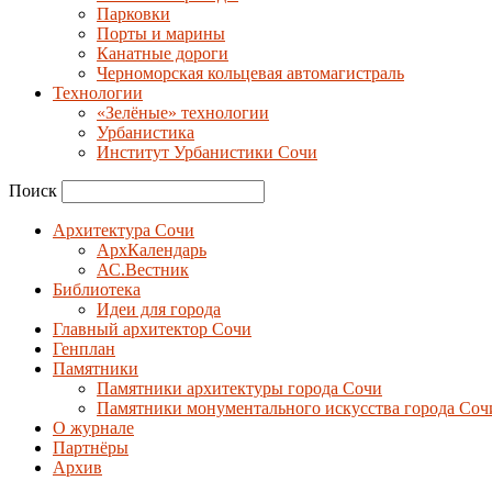
Парковки
Порты и марины
Канатные дороги
Черноморская кольцевая автомагистраль
Технологии
«Зелёные» технологии
Урбанистика
Институт Урбанистики Сочи
Поиск
Архитектура Сочи
АрхКалендарь
АС.Вестник
Библиотека
Идеи для города
Главный архитектор Сочи
Генплан
Памятники
Памятники архитектуры города Сочи
Памятники монументального искусства города Соч
О журнале
Партнёры
Архив