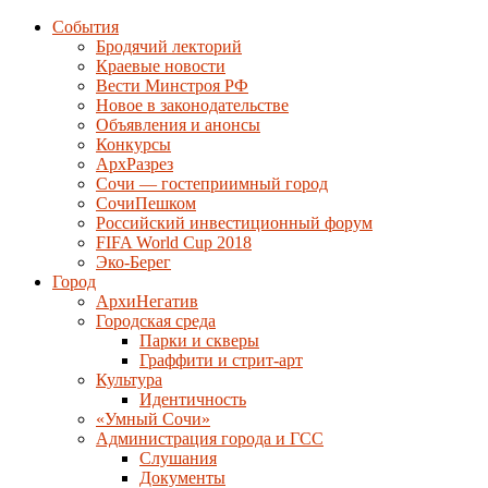
События
Бродячий лекторий
Краевые новости
Вести Минстроя РФ
Новое в законодательстве
Объявления и анонсы
Конкурсы
АрхРазрез
Сочи — гостеприимный город
СочиПешком
Российский инвестиционный форум
FIFA World Cup 2018
Эко-Берег
Город
АрхиНегатив
Городская среда
Парки и скверы
Граффити и стрит-арт
Культура
Идентичность
«Умный Сочи»
Администрация города и ГСС
Слушания
Документы