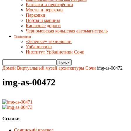
Развязки и перекрёстки
Мосты и переходы
Парковки
Порты и марины
Канатные дороги
Черноморская кольцевая автомагистраль
Технологии
«Зелёные» технологии
Урбанистика
Институт Урбанистики Сочи
Домой
Виртуальный музей архитектуры Сочи
img-as-00472
img-as-00472
Ссылки
Сочинский краевед