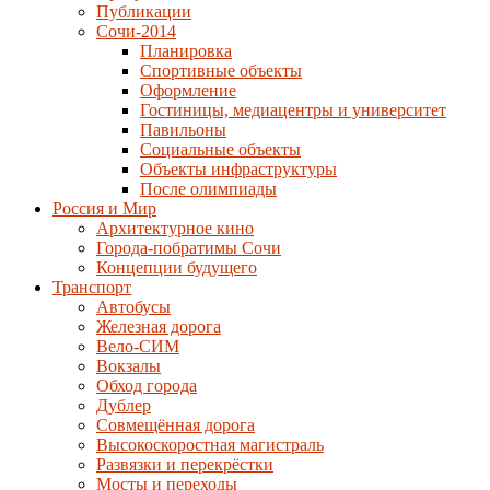
Публикации
Сочи-2014
Планировка
Спортивные объекты
Оформление
Гостиницы, медиацентры и университет
Павильоны
Социальные объекты
Объекты инфраструктуры
После олимпиады
Россия и Мир
Архитектурное кино
Города-побратимы Сочи
Концепции будущего
Транспорт
Автобусы
Железная дорога
Вело-СИМ
Вокзалы
Обход города
Дублер
Совмещённая дорога
Высокоскоростная магистраль
Развязки и перекрёстки
Мосты и переходы