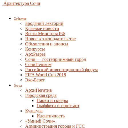
Архитектура Сочи
События
Бродячий лекторий
Краевые новости
Вести Минстроя РФ
Новое в законодательстве
Объявления и анонсы
Конкурсы
АрхРазрез
Сочи — гостеприимный город
СочиПешком
Российский инвестиционный форум
FIFA World Cup 2018
Эко-Берег
Город
АрхиНегатив
Городская среда
Парки и скверы
Граффити и стрит-арт
Культура
Идентичность
«Умный Сочи»
Администрация города и ГСС